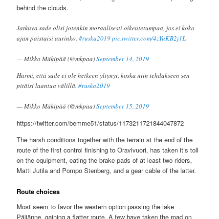
behind the clouds.
Jatkuva sade olisi jotenkin moraalisesti oikeutetumpaa, jos ei koko
ajan paistaisi aurinko.
#ruska2019
pic.twitter.com/4zYuKB2j1L
— Mikko Mäkipää (@mkpaa)
September 14, 2019
Harmi, että sade ei ole hetkeen yltynyt, koska niin tehdäkseen sen
pitäisi laantua välillä.
#ruska2019
— Mikko Mäkipää (@mkpaa)
September 15, 2019
https://twitter.com/bemme51/status/1173211721844047872
The harsh conditions together with the terrain at the end of the
route of the first control finishing to Oravivuori, has taken it’s toll
on the equipment, eating the brake pads of at least two riders,
Matti Jutila and Pompo Stenberg, and a gear cable of the latter.
Route choices
Most seem to favor the western option passing the lake
Päijänne, gaining a flatter route. A few have taken the road on