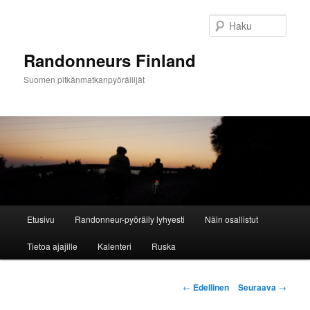
Siirry
sisältöön
Haku
Randonneurs Finland
Suomen pitkänmatkanpyöräilijät
Päävalikko
Etusivu
Randonneur-pyöräily lyhyesti
Näin osallistut
Tietoa ajajille
Kalenteri
Ruska
Artikkelien
←
Edellinen
Seuraava
→
selaus