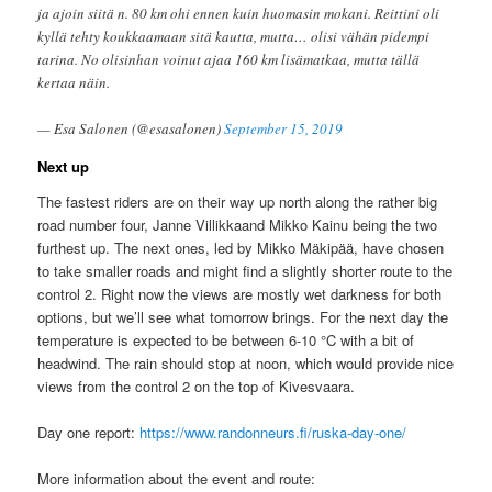
ja ajoin siitä n. 80 km ohi ennen kuin huomasin mokani. Reittini oli
kyllä tehty koukkaamaan sitä kautta, mutta… olisi vähän pidempi
tarina. No olisinhan voinut ajaa 160 km lisämatkaa, mutta tällä
kertaa näin.
— Esa Salonen (@esasalonen)
September 15, 2019
Next up
The fastest riders are on their way up north along the rather big
road number four, Janne Villikkaand Mikko Kainu being the two
furthest up. The next ones, led by Mikko Mäkipää, have chosen
to take smaller roads and might find a slightly shorter route to the
control 2. Right now the views are mostly wet darkness for both
options, but we’ll see what tomorrow brings. For the next day the
temperature is expected to be between 6-10 °C with a bit of
headwind. The rain should stop at noon, which would provide nice
views from the control 2 on the top of Kivesvaara.
Day one report:
https://www.randonneurs.fi/ruska-day-one/
More information about the event and route: