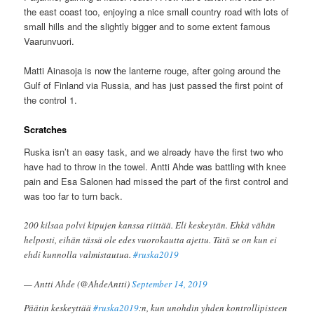
the east coast too, enjoying a nice small country road with lots of
small hills and the slightly bigger and to some extent famous
Vaarunvuori.
Matti Ainasoja is now the lanterne rouge, after going around the
Gulf of Finland via Russia, and has just passed the first point of
the control 1.
Scratches
Ruska isn’t an easy task, and we already have the first two who
have had to throw in the towel. Antti Ahde was battling with knee
pain and Esa Salonen had missed the part of the first control and
was too far to turn back.
200 kilsaa polvi kipujen kanssa riittää. Eli keskeytän. Ehkä vähän
helposti, eihän tässä ole edes vuorokautta ajettu. Tätä se on kun ei
ehdi kunnolla valmistautua.
#ruska2019
— Antti Ahde (@AhdeAntti)
September 14, 2019
Päätin keskeyttää
#ruska2019
:n, kun unohdin yhden kontrollipisteen