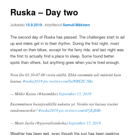
Ruska – Day two
Julkaistu
15.9.2019
, kirjoittanut
Samuli Mäkinen
The second day of Ruska has passed. The challenges start to ad
up and riders get in to their rhythm. During the first night, most
stayed on their bikes, except for the ferry ride, and last night was
the first to actually find a place to sleep. Some found better
spots than others, but anything goes when you’re tired enough.
Noin klo 01.30-07.00 vietin täällä. Ehkä enemmän tuli määrää kuin
laatua.
#ruska2019
pic.twitter.com/SaWREZC3Ha
— Mikko Kainu (@kaimikko)
September 15, 2019
Ensimmäinen bussipysäkillä nukuttu yö. Voinko nyt kutsua itseäni
randonneuriksi?
#ruska2019
pic.twitter.com/sI7jEjI0Bv
— Matti Jutila (@pyorailisinkoha)
September 15, 2019
Weather has been wet, even though the sun has been peeking