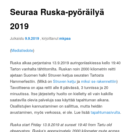
Seuraa Ruska-pyöräilyä
2019
Julkaistu
9.9.2019
, kirjoittanut
mkpaa
(
Mediatiedote
)
Ruska alkaa perjantaina 13.9.2019 auringonlaskiessa kello 19:40
Tarton vanhalta tähtitornilta. Ruskan noin 2000 kilometrin reitti
ajetaan Suomen halki Struven ketjua seuraten Tartosta
Hammerfestiin. (Mikä on
Struven ketju
ja
miksi se rakennettiin
)
Tavoitteena on ajaa reitti alle 8 päivässä, 3 tunnissa ja 20
minuutissa. Itse järjestetty huolto on kielletty eli vain kaikille
saatavilla olevia palveluja saa käyttää tapahtuman aikana.
Osallistujien kannustaminen on sallittua, mutta heidän
avustaminen, myös verkossa, ei ole. Lue lisää
tapahtumasivulta
.
Ruska start Friday 13.9.2019 at sunset 19:40 from Tartu old
observatory. Ruska’s approximately 2000 kilometer route across