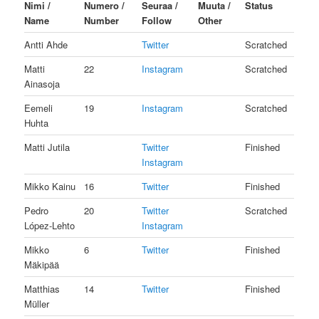
Nimi /
Numero /
Seuraa /
Muuta /
Status
Name
Number
Follow
Other
Antti Ahde
Twitter
Scratched
Matti
22
Instagram
Scratched
Ainasoja
Eemeli
19
Instagram
Scratched
Huhta
Matti Jutila
Twitter
Finished
Instagram
Mikko Kainu
16
Twitter
Finished
Pedro
20
Twitter
Scratched
López-Lehto
Instagram
Mikko
6
Twitter
Finished
Mäkipää
Matthias
14
Twitter
Finished
Müller