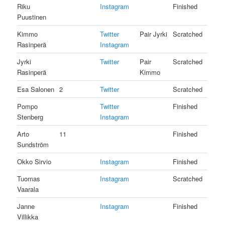
Riku
Instagram
Finished
Puustinen
Kimmo
Twitter
Pair Jyrki
Scratched
Rasinperä
Instagram
Jyrki
Twitter
Pair
Scratched
Rasinperä
Kimmo
Esa Salonen
2
Twitter
Scratched
Pompo
Twitter
Finished
Stenberg
Instagram
Arto
11
Finished
Sundström
Okko Sirvio
Instagram
Finished
Tuomas
Instagram
Scratched
Vaarala
Janne
Instagram
Finished
Villikka