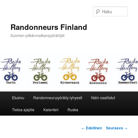
Siirry
sisältöön
Haku
Randonneurs Finland
Suomen pitkänmatkanpyöräilijät
Päävalikko
Etusivu
Randonneur-pyöräily lyhyesti
Näin osallistut
Tietoa ajajille
Kalenteri
Ruska
Artikkelien
←
Edellinen
Seuraava
→
selaus