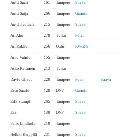
Antti Saari
161
Tampere
Strava
Antti Saija
266
Tampere
Garmin
Antti Tuomala
215
Tampere
Strava
Ari Aho
278
Turku
Polar
Ari Kakko
256
Oulu
RWGPS
Arno Vainio
155
Tampere
Asko Kettunen
213
Turku
David Giraut
220
Tampere
Polar
Strava
Eetu Saario
128
DNF
Garmin
Erik Stumpf
265
Tampere
Strava
Esa
139
DNF
Strava
Felix Lindholm
219
Tampere
Heikki Kerppilä
231
Tampere
Strava