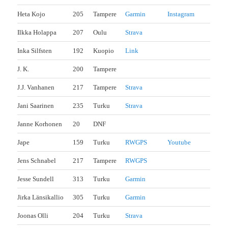
Heta Kojo
205
Tampere
Garmin
Instagram
Ilkka Holappa
207
Oulu
Strava
Inka Silfsten
192
Kuopio
Link
J. K.
200
Tampere
J.J. Vanhanen
217
Tampere
Strava
Jani Saarinen
235
Turku
Strava
Janne Korhonen
20
DNF
Jape
159
Turku
RWGPS
Youtube
Jens Schnabel
217
Tampere
RWGPS
Jesse Sundell
313
Turku
Garmin
Jirka Länsikallio
305
Turku
Garmin
Joonas Olli
204
Turku
Strava