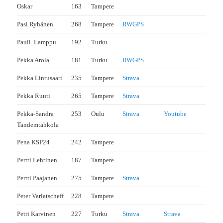
Oskar
163
Tampere
Pasi Ryhänen
268
Tampere
RWGPS
Pauli. Lamppu
192
Turku
Pekka Arola
181
Turku
RWGPS
Pekka Lintusaari
235
Tampere
Strava
Pekka Ruuti
265
Tampere
Strava
Pekka-Sandra
253
Oulu
Strava
Youtube
Tandemtahkola
Pena KSP24
242
Tampere
Pertti Lehtinen
187
Tampere
Pertti Paajanen
275
Tampere
Strava
Peter Varlatscheff
228
Tampere
Petri Karvinen
227
Turku
Strava
Strava