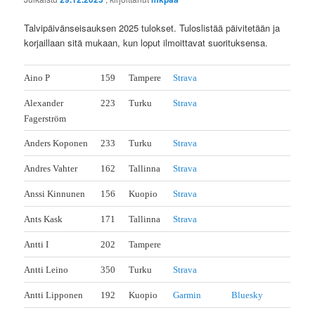
Talvipäivänseisauksen 2025 tulokset. Tuloslistää päivitetään ja
korjaillaan sitä mukaan, kun loput ilmoittavat suorituksensa.
Aino P
159
Tampere
Strava
Alexander
223
Turku
Strava
Fagerström
Anders Koponen
233
Turku
Strava
Andres Vahter
162
Tallinna
Strava
Anssi Kinnunen
156
Kuopio
Strava
Ants Kask
171
Tallinna
Strava
Antti I
202
Tampere
Antti Leino
350
Turku
Strava
Antti Lipponen
192
Kuopio
Garmin
Bluesky