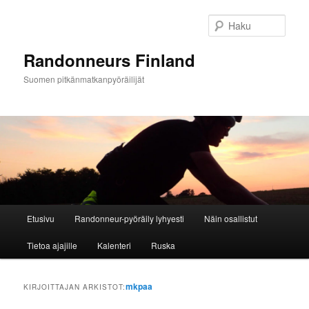
Siirry
Siirry
sisältöön
toissijaiseen
Haku
sisältöön
Randonneurs Finland
Suomen pitkänmatkanpyöräilijät
Päävalikko
Etusivu
Randonneur-pyöräily lyhyesti
Näin osallistut
Tietoa ajajille
Kalenteri
Ruska
mkpaa
KIRJOITTAJAN ARKISTOT: