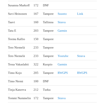
Susanna Markoff
172
DNF
Suvi Heinonen
167
Tampere
Suunto
Link
Taavi
160
Tallinna
Strava
Tatu E
203
Tampere
Garmin
Teemu Kallio
150
Tampere
Tero Niemelä
233
Tampere
Tero Niemelä
233
Tampere
Youtube
Strava
Tessa Vakaslahti
322
Kuopio
Garmin
Timo Kojo
205
Tampere
RWGPS
RWGPS
Timo Niemi
100
DNF
Tinja Kanerva
212
Turku
Tommi Nummelin
172
Tampere
Strava