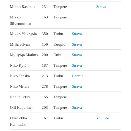
Mikko Rasimus
231
Tampere
Strava
Mikko
163
Tampere
Silvennoinen
Mikko Ylikojola
350
Turku
Strava
Milja Silvan
156
Kuopio
Strava
Myllyoja Markus
200
Oulu
Strava
Niko Kytö
187
Tampere
Strava
Niko Tanska
213
Turku
Garmin
Niko Virtala
278
Tampere
Strava
Noëlle Petrell
155
Tampere
Olli Kuparinen
203
Tampere
Strava
Olli-Pekka
167
Turku
Youtube
Heinimäki