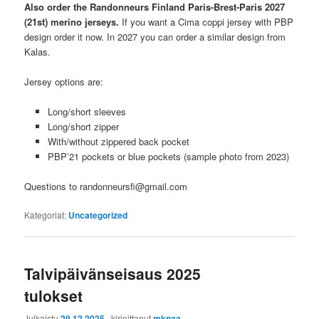
Also order the Randonneurs Finland Paris-Brest-Paris 2027
(21st) merino jerseys.
If you want a Cima coppi jersey with PBP
design order it now. In 2027 you can order a similar design from
Kalas.
Jersey options are:
Long/short sleeves
Long/short zipper
With/without zippered back pocket
PBP’21 pockets or blue pockets (sample photo from 2023)
Questions to randonneursfi@gmail.com
Kategoriat:
Uncategorized
Talvipäivänseisaus 2025
tulokset
Julkaistu
29.12.2025
, kirjoittanut
mkpaa