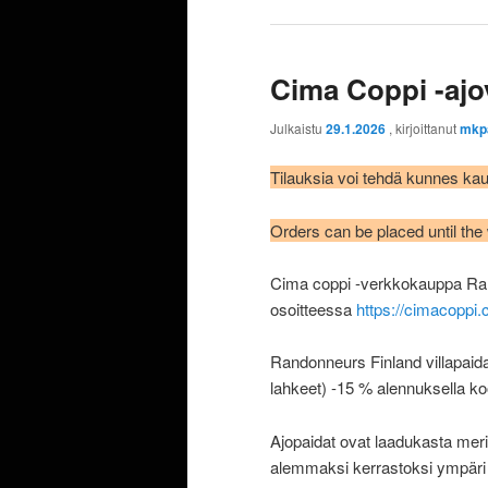
Cima Coppi -ajo
Julkaistu
29.1.2026
, kirjoittanut
mkp
Tilauksia voi tehdä kunnes ka
Orders can be placed until the
Cima coppi -verkkokauppa Rand
osoitteessa
https://cimacoppi.
Randonneurs Finland villapaidan
lahkeet) -15 % alennuksella k
Ajopaidat ovat laadukasta merin
alemmaksi kerrastoksi ympäri