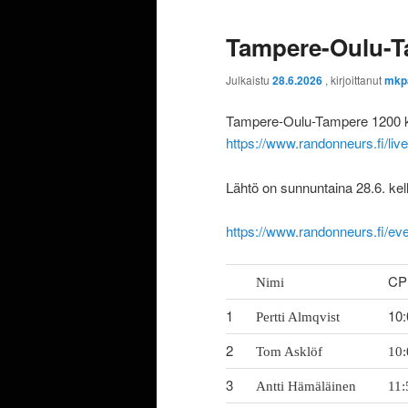
Tampere-Oulu-T
Julkaistu
28.6.2026
, kirjoittanut
mkp
Tampere-Oulu-Tampere 1200 km
https://www.randonneurs.fi/liv
Lähtö on sunnuntaina 28.6. kell
https://www.randonneurs.fi/e
CP 
Nimi
1
10:
Pertti Almqvist
2
Tom Asklöf
10:
3
Antti Hämäläinen
11: