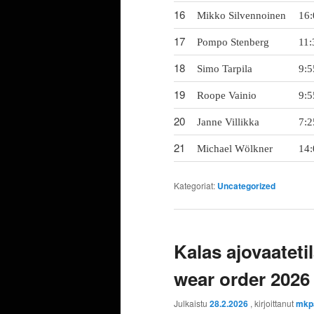
16
Mikko Silvennoinen
16:
17
Pompo Stenberg
11:
18
Simo Tarpila
9:5
19
Roope Vainio
9:5
20
Janne Villikka
7:2
21
Michael Wölkner
14:
Kategoriat:
Uncategorized
Kalas ajovaateti
wear order 2026
Julkaistu
28.2.2026
, kirjoittanut
mkp