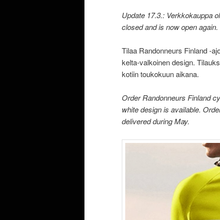
Update 17.3.: Verkkokauppa oli 
closed and is now open again.
Tilaa Randonneurs Finland -ajova
kelta-valkoinen design. Tilau
kotiin toukokuun aikana.
Order Randonneurs Finland cycl
white design is available. Ord
delivered during May.