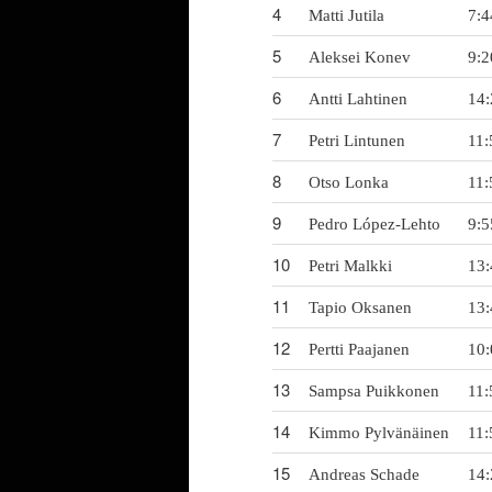
4
Matti Jutila
7:4
5
Aleksei Konev
9:2
6
Antti Lahtinen
14:
7
Petri Lintunen
11:
8
Otso Lonka
11:
9
Pedro López-Lehto
9:5
10
Petri Malkki
13:
11
Tapio Oksanen
13:
12
Pertti Paajanen
10:
13
Sampsa Puikkonen
11:
14
Kimmo Pylvänäinen
11:
15
Andreas Schade
14: