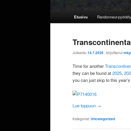
Päävalikko
Etusivu
Randonneur-pyöräily
Transcontinental 
Julkaistu
14.7.2026
, kirjoittanut
mkp
Time for another
Transcontinen
they can be found at
2025
,
202
you can just skip to this year’
Lue loppuun
→
Kategoriat:
Uncategorized