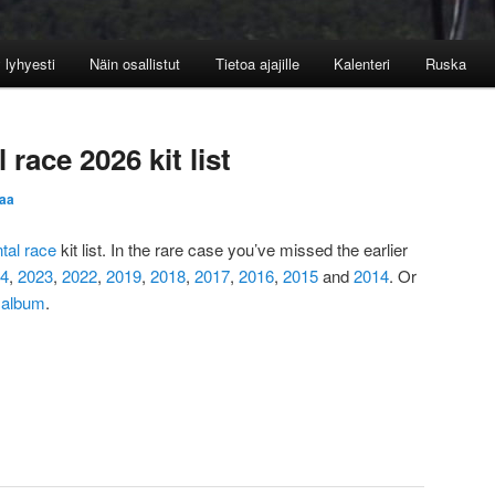
 lyhyesti
Näin osallistut
Tietoa ajajille
Kalenteri
Ruska
race 2026 kit list
aa
tal race
kit list. In the rare case you’ve missed the earlier
4
,
2023
,
2022
,
2019
,
2018
,
2017
,
2016
,
2015
and
2014
. Or
s
album
.