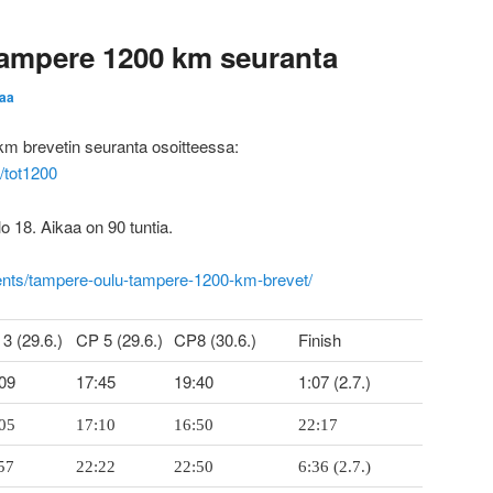
ampere 1200 km seuranta
aa
 brevetin seuranta osoitteessa:
e/tot1200
o 18. Aikaa on 90 tuntia.
vents/tampere-oulu-tampere-1200-km-brevet/
3 (29.6.)
CP 5 (29.6.)
CP8 (30.6.)
Finish
09
17:45
19:40
1:07 (2.7.)
05
17:10
16:50
22:17
57
22:22
22:50
6:36 (2.7.)