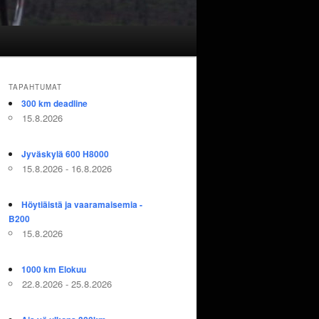
TAPAHTUMAT
300 km deadline
15.8.2026
Jyväskylä 600 H8000
15.8.2026 - 16.8.2026
Höytiäistä ja vaaramaisemia -
B200
15.8.2026
1000 km Elokuu
22.8.2026 - 25.8.2026