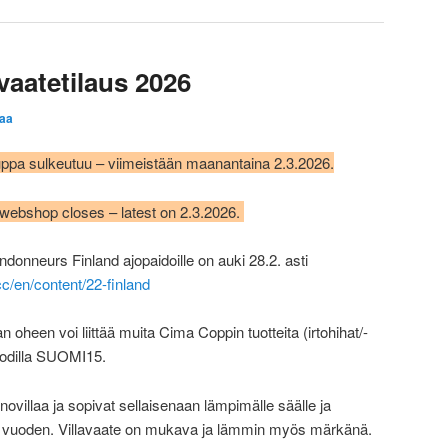
vaatetilaus 2026
aa
uppa sulkeutuu – viimeistään maanantaina 2.3.2026.
 webshop closes – latest on 2.3.2026.
onneurs Finland ajopaidoille on auki 28.2. asti
cc/en/content/22-finland
 oheen voi liittää muita Cima Coppin tuotteita (irtohihat/-
oodilla SUOMI15.
ovillaa ja sopivat sellaisenaan lämpimälle säälle ja
 vuoden. Villavaate on mukava ja lämmin myös märkänä.