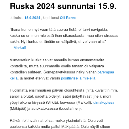
Ruska 2024 sunnuntai 15.9.
Julkaistu
15.9.2024
, kirjoittanut
Olli Ranta
“Ihana kun on nyt vaan tätä suoraa tietä, ei tarvi navigoida,
koska se on mun mielestä ihan sikaraskasta, mua eilen stressas
sekin. Nyt tuntuu et tänään on välipäivä, et voi vaan olla.”
—
Markoff
Viimeisetkin kuskit saivat aamulla leiman ensimmäiseltä
kontrollilta, mutta suurimmalle osalle tänään oli välipäivä
kontrollien suhteen. Somepäivityksissä näkyi vähän
parempaa
keliä
, ja monet etenivät varsin
positiivisella mielellä
.
Huolimatta ensimmäisen päivän olosuhteista (niitä kuvailtiin mm.
sanoilla brutal, sadetta pidellyt, satoi järkyttävästi jne.), moni
yöpyi ulkona bivyssä (Sirkiä), laavussa (Markoff),
uimakopissa
(Mäkipää) ja autokatoksessa (Luostarinen).
Päivän reitinvalinnat olivat melko yksimielisiä, Oulu veti
puoleensa kaikkia muita paitsi Mäkipäätä. Oulu näytti olleen