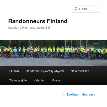
Siirry
sisältöön
Haku
Randonneurs Finland
Suomen pitkänmatkanpyöräilijät
Päävalikko
Etusivu
Randonneur-pyöräily lyhyesti
Näin osallistut
Tietoa ajajille
Kalenteri
Ruska
Artikkelien
←
Edellinen
Seuraava
→
selaus