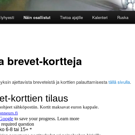
lyhyesti
Näin osallistut
Tietoa ajajille
Kalenteri
Ruska
a brevet-kortteja
a yksin ajettavista breveteistä ja korttien palauttamisesta
tällä sivulla
.