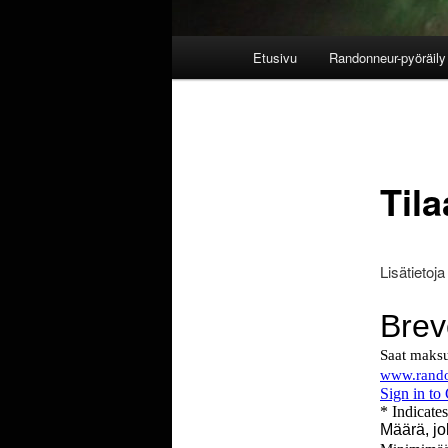
Päävalikko
Etusivu
Randonneur-pyöräily 
Tila
Lisätietoj