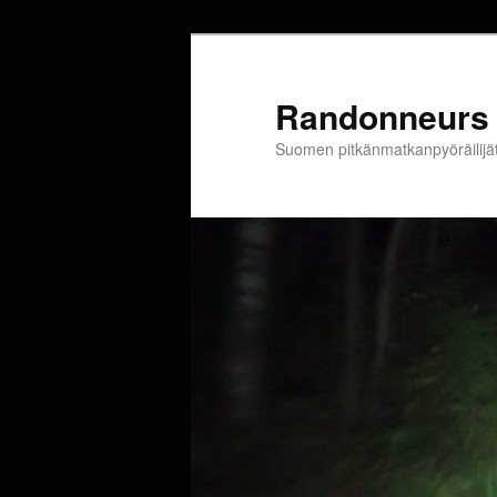
Siirry
sisältöön
Randonneurs 
Suomen pitkänmatkanpyöräilijä