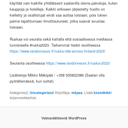
käyttää vain kaikille yhtäläisesti saatavilla olevia palveluja, kuten
kauppoja ja hotelleja. Kaikki erikseen järjestetty huolto on
kielletty ja osallistujat eivät saa auttaa toisiaan, pois lukien
parina tapahtumaan ilmoittautuneet, jotka saavat avustaa
toisiaan.
Ruskaa voi seurata sekä kartalla että sosiaalisessa mediassa
tunnisteella #ruska2023. Tarkemmat tiedot osoitteessa
https://www.randonneurs.fi/ruska-ride-across-finland-2023/
Seuranta osoitteessa
https://www.randonneurs.fi/ruska-2023/
Lisätietoja Mikko Mäkipää / +358 505822386 (Saatan olla
pyöräilemässä, kun soitat)
Kategoria(t):
Uncategorized
. Kirjoittaja:
mkpaa
. Lisää
kestolinkki
kirjanmerkkeihisi.
Voimanlähteenä WordPress