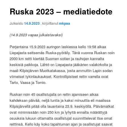
Ruska 2023 – mediatiedote
Julkaistu
14.9.2023
, kirjoittanut
mkpaa
(14.9.2023 vapaa julkaistavaksi)
Perjantaina 15.9.2023 auringon laskiessa kello 19:58 alkaa
Liepajasta seitsemäs Ruska-pyöräily. Tänä vuonna Ruskan noin
2000 km reitti kiertää Suomen sotien ja rauhojen kannalta
keskisiä paikkoja. Lähtö on Liepajasta jääkärien valakirkolta ja
maali Kilpisjärven Muotkatakassa, josta ammuttin Lapin sodan
viimeiset tykinlaukaukset. Kontrollipisteet reitin varrella ovat
Tarto, Vaasa ja Tornio.
Ruskan noin 45 osallistujalla on reitin ajamiseen aikaa
kahdeksan päivää, neljä tuntia ja kaksi minuuttia eli maalissa
Kilpisjärvellä pitää olla lauantaina 23.9. keskiyöllä. Päivämatkat
ovat minimissään noin 250 km ja lyhyitä ennalta määrättyjä
osuuksia lukuun ottamatta osallistujat suunnittelevat itse omat
reittinsä. Kello käy koko tapahtuman ajan ja osallistujat saavat