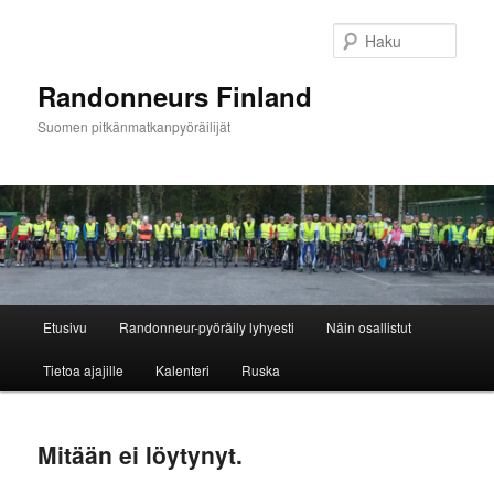
Siirry
Siirry
sisältöön
toissijaiseen
Haku
sisältöön
Randonneurs Finland
Suomen pitkänmatkanpyöräilijät
Päävalikko
Etusivu
Randonneur-pyöräily lyhyesti
Näin osallistut
Tietoa ajajille
Kalenteri
Ruska
Mitään ei löytynyt.