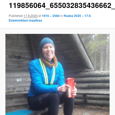
119856064_655032835436662
Published
17.9.2020
at
1916 × 2560
in
Ruska 2020 – 17.9.
Ensimmäiset maalissa