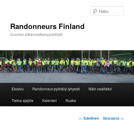
Siirry
sisältöön
Haku
Randonneurs Finland
Suomen pitkänmatkanpyöräilijät
Päävalikko
Etusivu
Randonneur-pyöräily lyhyesti
Näin osallistut
Tietoa ajajille
Kalenteri
Ruska
Kuvien
← Edellinen
Seuraava →
selaus