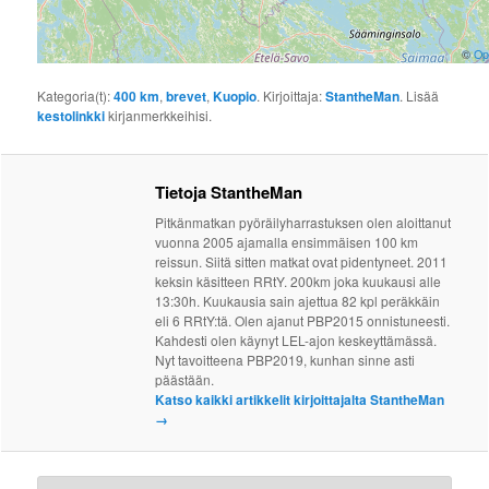
©
Op
Kategoria(t):
400 km
,
brevet
,
Kuopio
. Kirjoittaja:
StantheMan
. Lisää
kestolinkki
kirjanmerkkeihisi.
Tietoja StantheMan
Pitkänmatkan pyöräilyharrastuksen olen aloittanut
vuonna 2005 ajamalla ensimmäisen 100 km
reissun. Siitä sitten matkat ovat pidentyneet. 2011
keksin käsitteen RRtY. 200km joka kuukausi alle
13:30h. Kuukausia sain ajettua 82 kpl peräkkäin
eli 6 RRtY:tä. Olen ajanut PBP2015 onnistuneesti.
Kahdesti olen käynyt LEL-ajon keskeyttämässä.
Nyt tavoitteena PBP2019, kunhan sinne asti
päästään.
Katso kaikki artikkelit kirjoittajalta StantheMan
→