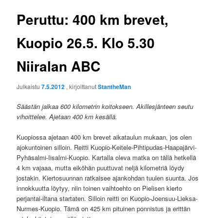
Peruttu: 400 km brevet,
Kuopio 26.5. Klo 5.30
Niiralan ABC
Julkaistu
7.5.2012
, kirjoittanut
StantheMan
Säästän jalkaa 600 kilometrin koitokseen. Akillesjänteen seutu
vihoittelee. Ajetaan 400 km kesällä.
Kuopiossa ajetaan 400 km brevet aikataulun mukaan, jos olen
ajokuntoinen silloin. Reitti Kuopio-Keitele-Pihtipudas-Haapajärvi-
Pyhäsalmi-Iisalmi-Kuopio. Kartalla oleva matka on tällä hetkellä
4 km vajaaa, mutta eiköhän puuttuvat neljä kilometriä löydy
jostakin. Kiertosuunnan ratkaisee ajankohdan tuulen suunta. Jos
innokkuutta löytyy, niin toinen vaihtoehto on Pielisen kierto
perjantai-iltana startaten. Silloin reitti on Kuopio-Joensuu-Lieksa-
Nurmes-Kuopio. Tämä on 425 km pituinen ponnistus ja erittän