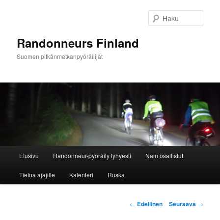
Siirry
sisältöön
Haku
Randonneurs Finland
Suomen pitkänmatkanpyöräilijät
Päävalikko
Etusivu
Randonneur-pyöräily lyhyesti
Näin osallistut
Tietoa ajajille
Kalenteri
Ruska
Artikkelien
←
Edellinen
Seuraava
→
selaus