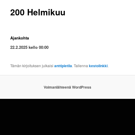
200 Helmikuu
Ajankohta
22.2.2025 kello 00:00
Tämän kirjoituksen julkaisi
anttipietila
. Tallenna
kestolinkki
.
Voimanlähteenä WordPress