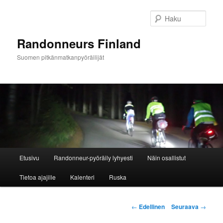
Siirry
sisältöön
Haku
Randonneurs Finland
Suomen pitkänmatkanpyöräilijät
Päävalikko
Etusivu
Randonneur-pyöräily lyhyesti
Näin osallistut
Tietoa ajajille
Kalenteri
Ruska
Artikkelien
←
Edellinen
Seuraava
→
selaus