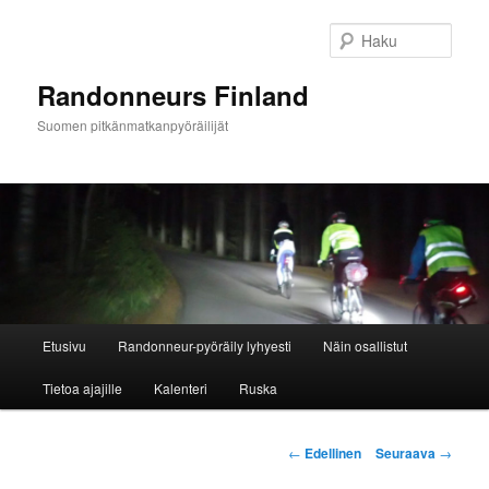
Siirry
sisältöön
Haku
Randonneurs Finland
Suomen pitkänmatkanpyöräilijät
Päävalikko
Etusivu
Randonneur-pyöräily lyhyesti
Näin osallistut
Tietoa ajajille
Kalenteri
Ruska
Artikkelien
←
Edellinen
Seuraava
→
selaus