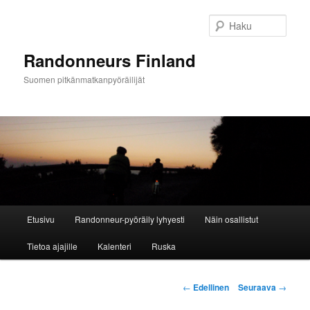
Siirry
sisältöön
Haku
Randonneurs Finland
Suomen pitkänmatkanpyöräilijät
Päävalikko
Etusivu
Randonneur-pyöräily lyhyesti
Näin osallistut
Tietoa ajajille
Kalenteri
Ruska
Artikkelien
←
Edellinen
Seuraava
→
selaus