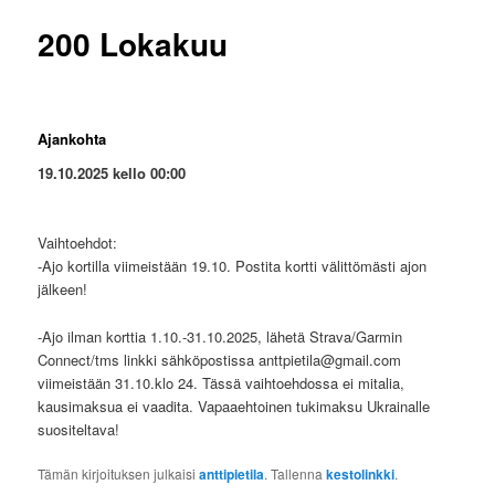
200 Lokakuu
Ajankohta
19.10.2025 kello 00:00
Vaihtoehdot:
-Ajo kortilla viimeistään 19.10. Postita kortti välittömästi ajon
jälkeen!
-Ajo ilman korttia 1.10.-31.10.2025, lähetä Strava/Garmin
Connect/tms linkki sähköpostissa anttpietila@gmail.com
viimeistään 31.10.klo 24. Tässä vaihtoehdossa ei mitalia,
kausimaksua ei vaadita. Vapaaehtoinen tukimaksu Ukrainalle
suositeltava!
Tämän kirjoituksen julkaisi
anttipietila
. Tallenna
kestolinkki
.