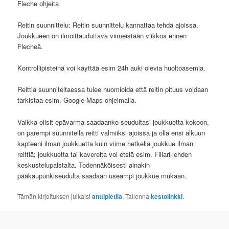
Fleche ohjeita
Reitin suunnittelu: Reitin suunnittelu kannattaa tehdä ajoissa.
Joukkueen on ilmoittauduttava viimeistään viikkoa ennen
Flecheä.
Kontrollipisteinä voi käyttää esim 24h auki olevia huoltoasemia.
Reittiä suunniteltaessa tulee huomioida että reitin pituus voidaan
tarkistaa esim. Google Maps ohjelmalla.
Vaikka olisit epävarma saadaanko seudultasi joukkuetta kokoon,
on parempi suunnitella reitti valmiiksi ajoissa ja olla ensi alkuun
kapteeni ilman joukkuetta kuin viime hetkellä joukkue ilman
reittiä; joukkuetta tai kavereita voi etsiä esim. Fillari-lehden
keskustelupalstalta. Todennäköisesti ainakin
pääkaupunkiseudulta saadaan useampi joukkue mukaan.
Tämän kirjoituksen julkaisi
anttipietila
. Tallenna
kestolinkki
.