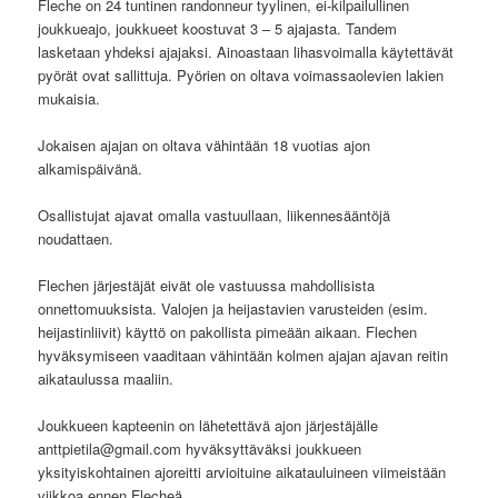
Fleche on 24 tuntinen randonneur tyylinen, ei-kilpailullinen
joukkueajo, joukkueet koostuvat 3 – 5 ajajasta. Tandem
lasketaan yhdeksi ajajaksi. Ainoastaan lihasvoimalla käytettävät
pyörät ovat sallittuja. Pyörien on oltava voimassaolevien lakien
mukaisia.
Jokaisen ajajan on oltava vähintään 18 vuotias ajon
alkamispäivänä.
Osallistujat ajavat omalla vastuullaan, liikennesääntöjä
noudattaen.
Flechen järjestäjät eivät ole vastuussa mahdollisista
onnettomuuksista. Valojen ja heijastavien varusteiden (esim.
heijastinliivit) käyttö on pakollista pimeään aikaan. Flechen
hyväksymiseen vaaditaan vähintään kolmen ajajan ajavan reitin
aikataulussa maaliin.
Joukkueen kapteenin on lähetettävä ajon järjestäjälle
anttpietila@gmail.com hyväksyttäväksi joukkueen
yksityiskohtainen ajoreitti arvioituine aikatauluineen viimeistään
viikkoa ennen Flecheä.