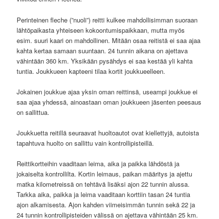
Perinteinen fleche (”nuoli”) reitti kulkee mahdollisimman suoraan
lähtöpaikasta yhteiseen kokoontumispaikkaan, mutta myös
esim. suuri kaari on mahdollinen. Mitään osaa reitistä ei saa ajaa
kahta kertaa samaan suuntaan. 24 tunnin aikana on ajettava
vähintään 360 km. Yksikään pysähdys ei saa kestää yli kahta
tuntia. Joukkueen kapteeni tilaa kortit joukkueelleen.
Jokainen joukkue ajaa yksin oman reittinsä, useampi joukkue ei
saa ajaa yhdessä, ainoastaan oman joukkueen jäsenten peesaus
on sallittua.
Joukkuetta reitillä seuraavat huoltoautot ovat kiellettyjä, autoista
tapahtuva huolto on sallittu vain kontrollipisteillä.
Reittikortteihin vaaditaan leima, aika ja paikka lähdöstä ja
jokaiselta kontrollilta. Kortin leimaus, paikan määritys ja ajettu
matka kilometreissä on tehtävä lisäksi ajon 22 tunnin alussa.
Tarkka aika, paikka ja leima vaaditaan korttiin tasan 24 tuntia
ajon alkamisesta. Ajon kahden viimeisimmän tunnin sekä 22 ja
24 tunnin kontrollipisteiden välissä on ajettava vähintään 25 km.