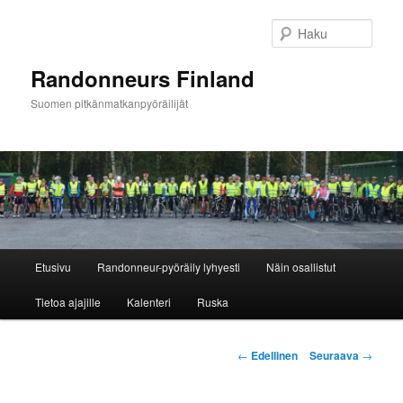
Siirry
sisältöön
Haku
Randonneurs Finland
Suomen pitkänmatkanpyöräilijät
Päävalikko
Etusivu
Randonneur-pyöräily lyhyesti
Näin osallistut
Tietoa ajajille
Kalenteri
Ruska
Artikkelien
←
Edellinen
Seuraava
→
selaus