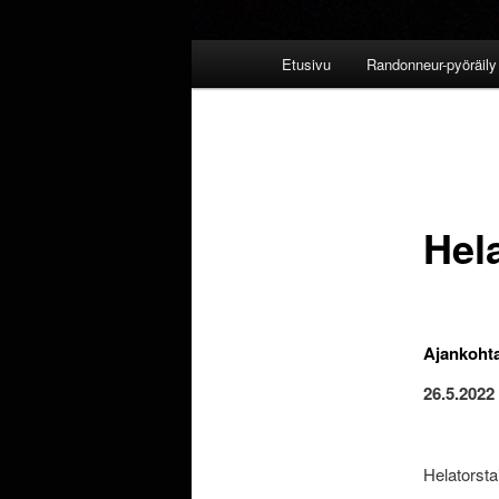
Päävalikko
Etusivu
Randonneur-pyöräily 
Hel
Ajankoht
26.5.2022 
Helatorsta