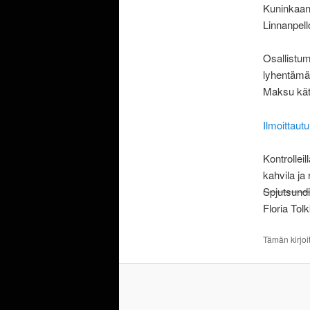
Kuninkaant
Linnanpell
Osallistu
lyhentämä
Maksu käte
Ilmoittaut
Kontrollei
kahvila ja
Spjutsundi
Floria Tol
Tämän kirjoi