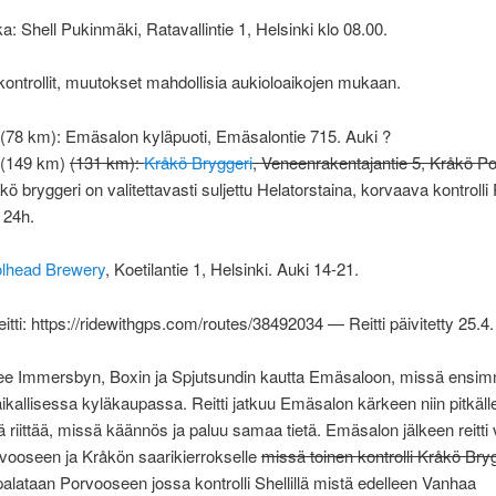
a: Shell Pukinmäki, Ratavallintie 1, Helsinki klo 08.00.
kontrollit, muutokset mahdollisia aukioloaikojen mukaan.
1 (78 km): Emäsalon kyläpuoti, Emäsalontie 715. Auki ?
2 (149 km)
(131 km):
Kråkö Bryggeri
, Veneenrakentajantie 5, Kråkö P
ö bryggeri on valitettavasti suljettu Helatorstaina, korvaava kontroll
 24h.
lhead Brewery
, Koetilantie 1, Helsinki. Auki 14-21.
eitti: https://ridewithgps.com/routes/38492034 — Reitti päivitetty 25.4.
lkee Immersbyn, Boxin ja Spjutsundin kautta Emäsaloon, missä ensi
paikallisessa kyläkaupassa. Reitti jatkuu Emäsalon kärkeen niin pitkäll
etä riittää, missä käännös ja paluu samaa tietä. Emäsalon jälkeen reitti
vooseen ja Kråkön saarikierrokselle
missä toinen kontrolli Kråkö Bry
alataan Porvooseen jossa kontrolli Shellillä mistä edelleen Vanhaa