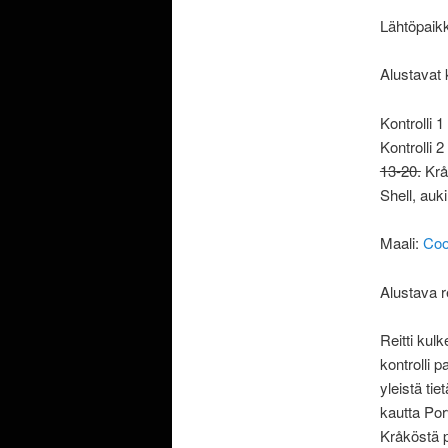
Lähtöpaikk
Alustavat 
Kontrolli 
Kontrolli 
13-20.
Kråk
Shell, auki
Maali:
Coo
Alustava r
Reitti ku
kontrolli 
yleistä ti
kautta Por
Kråköstä p