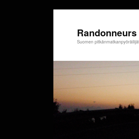
Siirry
sisältöön
Randonneurs 
Suomen pitkänmatkanpyöräilijä