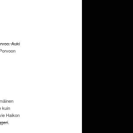
orvoo. Auki
i Porvoon
mmäinen
e kuin
 vie Haikon
ggeri
.