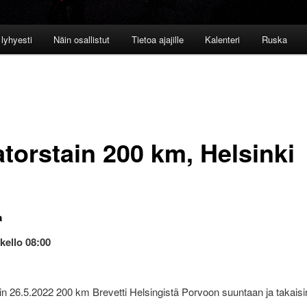
lyhyesti
Näin osallistut
Tietoa ajajille
Kalenteri
Ruska
atorstain 200 km, Helsinki
a
kello 08:00
in 26.5.2022 200 km Brevetti Helsingistä Porvoon suuntaan ja takaisi