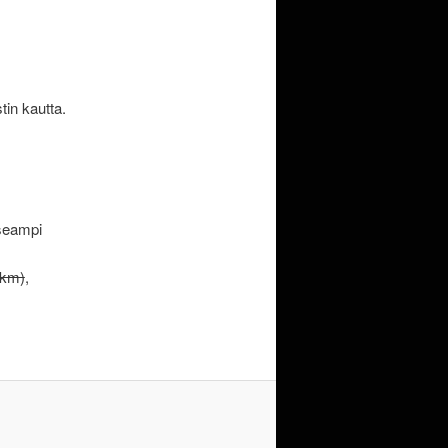
in kautta.
useampi
 km)
,