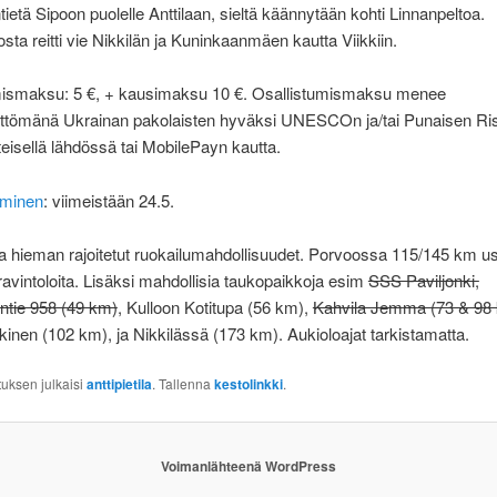
ietä Sipoon puolelle Anttilaan, sieltä käännytään kohti Linnanpeltoa.
osta reitti vie Nikkilän ja Kuninkaanmäen kautta Viikkiin.
mismaksu: 5 €, + kausimaksu 10 €. Osallistumismaksu menee
ttömänä Ukrainan pakolaisten hyväksi UNESCOn ja/tai Punaisen Rist
isellä lähdössä tai MobilePayn kautta.
uminen
: viimeistään 24.5.
lla hieman rajoitetut ruokailumahdollisuudet. Porvoossa 115/145 km 
 ravintoloita. Lisäksi mahdollisia taukopaikkoja esim
SSS Paviljonki,
ntie 958 (49 km)
, Kulloon Kotitupa (56 km),
Kahvila Jemma (73 & 98
kkinen (102 km), ja Nikkilässä (173 km). Aukioloajat tarkistamatta.
tuksen julkaisi
anttipietila
. Tallenna
kestolinkki
.
Voimanlähteenä WordPress