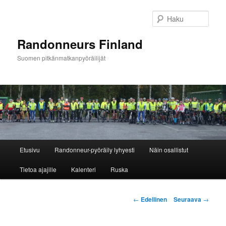
Siirry
sisältöön
Haku
Randonneurs Finland
Suomen pitkänmatkanpyöräilijät
Päävalikko
Etusivu
Randonneur-pyöräily lyhyesti
Näin osallistut
Tietoa ajajille
Kalenteri
Ruska
Artikkelien
←
Edellinen
Seuraava
→
selaus