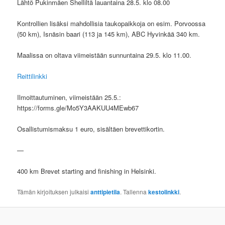
Lähtö Pukinmäen Shelliltä lauantaina 28.5. klo 08.00
Kontrollien lisäksi mahdollisia taukopaikkoja on esim. Porvoossa
(50 km), Isnäsin baari (113 ja 145 km), ABC Hyvinkää 340 km.
Maalissa on oltava viimeistään sunnuntaina 29.5. klo 11.00.
Reittilinkki
Ilmoittautuminen, viimeistään 25.5.:
https://forms.gle/Mo5Y3AAKUU4MEwb67
Osallistumismaksu 1 euro, sisältäen brevettikortin.
—
400 km Brevet starting and finishing in Helsinki.
Tämän kirjoituksen julkaisi
anttipietila
. Tallenna
kestolinkki
.