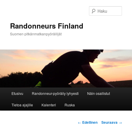
Siirry
sisältöön
Haku
Randonneurs Finland
Suomen pitkänmatkanpyöräilijät
Päävalikko
Etusivu
Randonneur-pyöräily lyhyesti
Näin osallistut
Tietoa ajajille
Kalenteri
Ruska
Artikkelien
←
Edellinen
Seuraava
→
selaus