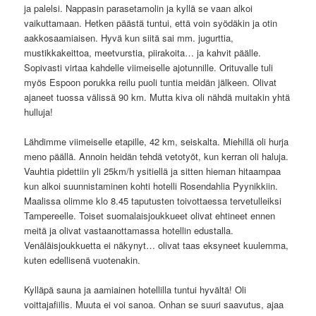
ja palelsi. Nappasin parasetamolin ja kyllä se vaan alkoi
vaikuttamaan. Hetken päästä tuntui, että voin syödäkin ja otin
aakkosaamiaisen. Hyvä kun siitä sai mm. jugurttia,
mustikkakeittoa, meetvurstia, piirakoita… ja kahvit päälle.
Sopivasti virtaa kahdelle viimeiselle ajotunnille. Orituvalle tuli
myös Espoon porukka reilu puoli tuntia meidän jälkeen. Olivat
ajaneet tuossa välissä 90 km. Mutta kiva oli nähdä muitakin yhtä
hulluja!
Lähdimme viimeiselle etapille, 42 km, seiskalta. Miehillä oli hurja
meno päällä. Annoin heidän tehdä vetotyöt, kun kerran oli haluja.
Vauhtia pidettiin yli 25km/h ysitiellä ja sitten hieman hitaampaa
kun alkoi suunnistaminen kohti hotelli Rosendahlia Pyynikkiin.
Maalissa olimme klo 8.45 taputusten toivottaessa tervetulleiksi
Tampereelle. Toiset suomalaisjoukkueet olivat ehtineet ennen
meitä ja olivat vastaanottamassa hotellin edustalla.
Venäläisjoukkuetta ei näkynyt… olivat taas eksyneet kuulemma,
kuten edellisenä vuotenakin.
Kylläpä sauna ja aamiainen hotellilla tuntui hyvältä! Oli
voittajafiilis. Muuta ei voi sanoa. Onhan se suuri saavutus, ajaa