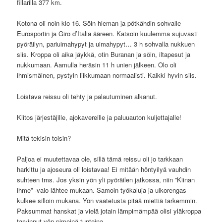
fillarilla 377 km.
Kotona oli noin klo 16. Söin hieman ja pötkähdin sohvalle
Eurosportin ja Giro d’Italia ääreen. Katsoin kuulemma sujuvasti
pyöräilyn, pariuimahypyt ja uimahypyt… 3 h sohvalla nukkuen
siis. Kroppa oli aika jäykkä, otin Buranan ja söin, iltapesut ja
nukkumaan. Aamulla heräsin 11 h unien jälkeen. Olo oli
ihmismäinen, pystyin liikkumaan normaalisti. Kaikki hyvin siis.
Loistava reissu oli tehty ja palautuminen alkanut.
Kiitos järjestäjille, ajokavereille ja paluuauton kuljettajalle!
Mitä tekisin toisin?
Paljoa ei muutettavaa ole, sillä tämä reissu oli jo tarkkaan
harkittu ja ajoseura oli loistavaa! Ei mitään höntyilyä vauhdin
suhteen tms. Jos yksin yön yli pyöräilen jatkossa, niin ”Kiinan
ihme” -valo lähtee mukaan. Samoin työkaluja ja ulkorengas
kulkee silloin mukana. Yön vaatetusta pitää miettiä tarkemmin.
Paksummat hanskat ja vielä jotain lämpimämpää olisi yläkroppa
tarvinnut yön pimeinä tunteina.