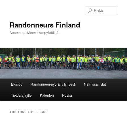
Siirry
Siirry
sisältöön
toissijaiseen
Haku
sisältöön
Randonneurs Finland
Suomen pitkänmatkanpyöräilijät
Päävalikko
Etusivu
Randonneur-pyöräily lyhyesti
Näin osallistut
Tietoa ajajille
Kalenteri
Ruska
AIHEARKISTO:
FLECHE