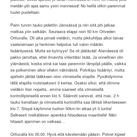
meidän piti ajaa aamu ysiin mennessä! No heillä olikin paremmat
tuulet puolellaan.
Parin tunnin tauko pidettiin Jämsässä ja niin sitä piti jatkaa
matkaa yön selkään. Seuraava etappi noin 50 km Oriveden
Orituvalle. Oli aika pimeä vieläkin, mutta pikkuhiljaa alkoi taivas
vaalenemaan ja henkinen helpotus tuli valon määrän
lisääntyessä. Mutta se kylmyys! Se oli jäätävää! Alamäessä oli
pakko jarruttaa, ettei ilmavirta viilentäisi lisää. Ja onnellinen olin
ylämäestä, koska siinä sai taas paremmin lämpöjä päälle, vaikka
se polkeminen alkoi ollakin väkinäistä. Polvikipu lisääntyi, mutta
ajattelin jättää lääkkeen oton viimeiselle stopille. Pysähdyimme
tällä etapilla muistaakseni 3 kertaa. Osaksi siksi, että olimme
vieläkin liian nopeita.. emme saaneet olla viimeisellä
kontrollipisteellä ennen klo 5. Säännöt sanovat, että max. 2 h
tauko kerrallaan ja viimeiseltä kontrollilta saa lähteä liikenteeseen
klo 7. Siispä käytimme tuohon 50km:iin aikaa yli 3 tuntia!
Selkeesti meikäläisen ajoenkka hitaudessa maantiellä! Näin
hitaasti ajaminen on vaikeaa…
Orituvalla klo 05.00. Hyvä että kävelemään pääsin. Polvet kipeet