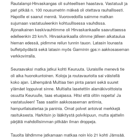
Rautalampi-Hirvaskangas oli suhteellisen haastava. Vastatuuli ja
pari pitkää n. 100 nousumetrin mäkeä oli otettava rauhallisesti.
Hapoille ei saanut mennä. Vuorovedoilla saimme matkan
sujumaan vastatuuleenkin kohtuullisessa vauhdissa.
Ajonaikainen keskivauhtimme oli Hirvaskankaalle saavuttaessa
edelleenkin 23 km/h. Hirvaskankaalla olimme jälleen aikataulua
hieman edessä, pidimme reilun tunnin tauon. Latasin lounasta
buffetpöydästä sekä latasin myös Garminin gps:n aakkosaseman
verkkovirralla.
Seuraavaksi matka jatkui kohti Keuruuta. Uuraisille menevä tie
oli aika huonokuntoinen. Koloja ja routavaurioita sai väistellä
koko ajan. Lähempänä Multiaa tien pinta parani sekä suuret
ylämäet loppuivat sinne. Multialta lasetettiin alamäkivoittoista
osuutta Keuruulle, taas etuajassa. Hitsi että oltiin nopeita! Ja
vastatuuleen! Taas saatiin aakkosaseman antimia,
hampurilaisateriaa ja paninia. Omat polvet antoivat merkkejä
rasituksesta. Harkitsin jo lääkitystä polvikipuun, mutta ajattelin
pärjätä mahdollisimman pitkään ilman droppeja.
Tauolta lähdimme jatkamaan matkaa noin klo 21 kohti Jämsää.