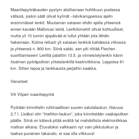
Maantiepyöräkauden pystyin aloittamaan huhtikuun puolessa
välissä, joskin säät olivat kylmät –talvikamppeissa ajelin
ensimmäiset lenkit. Muutaman satasen ehdin ajella yhteensä
ennen kevään Mallorcan leiriä. Leirikilometrit olivat kohtuulliset,
mutta yli 10 tunnin ajopäivää ei tullut yhtään jota lähdin
hakemaan. Kolme reilusti yli satasen lenkkiä kahdessa viikossa
ja yhteensä n. 800 km. Siinä saldo, sen piti riittää Flechen
suorittamiseen! Leiriltä palattiin 13.5. ja viimeistelylenkin kävin
Iisalmen pyöräpoikien yhteislenkillä keskiviikkona. Leppoisa 61
km. Sitten lepoa ja tankkausta perjaihin saakka.
Varusteet
Vili Vilperi maantiepyörä
Pyörään kiinnittelin ruhtinaallisen suuren satulalaukun, tilavuus
2,7 l. Lisäksi otin ”triathlon-laukun”, joka kiinnitetään vaakaputken
päälle. Siinä on kätevä pitää eväitä tai mahdollista elektroniikkaa
matkan aikana. Etuvaloksi valkkasin nyt vain pikkutuikun ja
taakse punainen takavalo, ei saa olla vilkkuva!