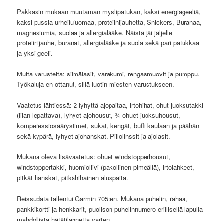
Pakkasin mukaan muutaman myslipatukan, kaksi energiageeliä,
kaksi pussia urheilujuomaa, proteiinijauhetta, Snickers, Buranaa,
magnesiumia, suolaa ja allergialääke. Näistä jäi jäljelle
proteiinijauhe, buranat, allergialääke ja suola sekä pari patukkaa
ja yksi geeli.
Muita varusteita: silmälasit, varakumi, rengasmuovit ja pumppu.
Työkaluja en ottanut, sillä luotin miesten varustukseen.
Vaatetus lähtiessä: 2 lyhyttä ajopaitaa, irtohihat, ohut juoksutakki
(liian lepattava), lyhyet ajohousut, ¾ ohuet juoksuhousut,
komperessiosäärystimet, sukat, kengät, buffi kaulaan ja päähän
sekä kypärä, lyhyet ajohanskat. Piilolinssit ja ajolasit.
Mukana oleva lisävaatetus: ohuet windstopperhousut,
windstoppertakki, huomioliivi (pakollinen pimeällä), irtolahkeet,
pitkät hanskat, pitkähihainen aluspaita.
Reissudata tallentui Garmin 705:en. Mukana puhelin, rahaa,
pankkikortti ja henkkarit, puolison puhelinnumero erillisellä lapulla
mahdollista hätätilannetta varten.