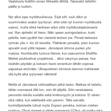
Vaatetusta lisäiltiin ennen liikkeelle lähtöä. Takavalot laitettiin
päälle jo tuolloin.
Nyt alkoi jopa myötätuuliosuus. Eipä silti, tuuli olikin jo
suurimmaksi osaksi tyyntynyt, ettei siitä nyt kunnon myötätuulta
saanut, mutta ehkä henkisen edun siitä myötätuuliajatuksesta
sai. Illan ajohetki oli hieno. Näki upean auringonlaskun, kurki
pellolla, teeri pyrähti tien vierestä lentoon jne. Pimeä laskeutui
ryhmän ylle n. klo 23 tienoilla. Yllättävän pimeätä, joten kunnon
ajovalot ovat yöllä tarpeen. Jämsässä olimme puolen yön
maissa. Huvittavalta tuntuva tilanne, kun saavuimme Shellille.
Miehet poukkoilivat ympäriinsä… alkoi väsymys painaa. Itse
istahdin pöytään ja kokosin itseni ennenkuin lähdin sopivaa
sapuskaa etsimään. Ulkopuolisten silmissä olemme mahtaneet
olla kyllä aika ryytyneen näköisiä!
Meillä oli Jämsässä ruhtinaallisen pitkä tauko. Matkaa oli taitettu
tähän mennessä 284 km, noin 90 jäljellä. Söin ranskalaisia
perunoita reilulla suolalla sekä kinkkunyytin ja kokista. Ei oikein
ollut nälkä, kun edellisellä söin paninin. Tälle samalle
kontrollipisteelle tulivat myös Espoon porukka, kolmen miehen
joukkue. Olivat ajaneet jo tähän mennessä 377km, eli matka joka