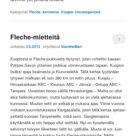
Kategoriat:
Fleche
,
kertomus
,
Kuopio
,
Uncategorized
Fleche-mietteitä
1
Julkaistu
3.5.2012
, kirjoittanut
StantheMan
Kuopiosta ei Fleche-joukkuetta löytynyt, joten viriteltiin kasaan
Pohjois-Savon yhteinen joukkue viimevuotiseen tapaan. Kuopion
lisäksi ajaja Iisalmesta ja Kiuruvedeltä. Tällä kertaa tyydytään
lyhyeen matkaan eli noin 380 km on reitin pituus. Kuopio –
Hirvaskankaan ABC – Keuruun ABC – Jämsä – Oritupa ABC –
Tampere. Uuraisten tienoo välillä Hirvaskangas – Multia on ollut
aika heikkokuntoinen, mutta luultavasti se on vielä ajettavassa
kunnossa. Muuten reitti on selkeä ja mukava ajaa. Viime vuonna
mokasin suunnistuksessa Kangasalalla, joten tällä kertaa ajetaan
ysitietä suoraan Tampereelle, mikä esim. Googlemapsia
käyttämällä ei niin helppo ollut reitittää. Nyt on kyselemällä
selvinnyt kevyen liikenteen reitti ko. pätkälle. Muuta ei voi, kuin
toivoa terveyttä ja kohtuu tuulia Fleche-viikonlopulle. Näillä