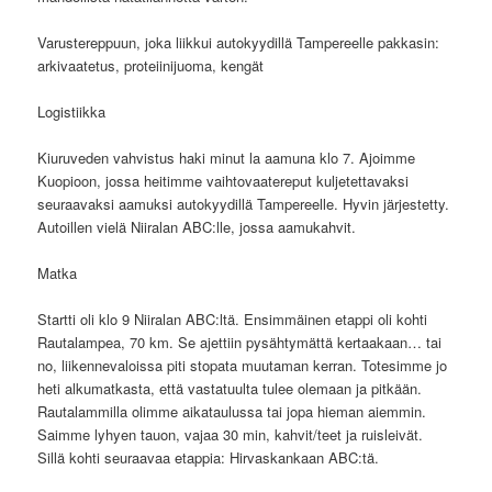
Varustereppuun, joka liikkui autokyydillä Tampereelle pakkasin:
arkivaatetus, proteiinijuoma, kengät
Logistiikka
Kiuruveden vahvistus haki minut la aamuna klo 7. Ajoimme
Kuopioon, jossa heitimme vaihtovaatereput kuljetettavaksi
seuraavaksi aamuksi autokyydillä Tampereelle. Hyvin järjestetty.
Autoillen vielä Niiralan ABC:lle, jossa aamukahvit.
Matka
Startti oli klo 9 Niiralan ABC:ltä. Ensimmäinen etappi oli kohti
Rautalampea, 70 km. Se ajettiin pysähtymättä kertaakaan… tai
no, liikennevaloissa piti stopata muutaman kerran. Totesimme jo
heti alkumatkasta, että vastatuulta tulee olemaan ja pitkään.
Rautalammilla olimme aikataulussa tai jopa hieman aiemmin.
Saimme lyhyen tauon, vajaa 30 min, kahvit/teet ja ruisleivät.
Sillä kohti seuraavaa etappia: Hirvaskankaan ABC:tä.