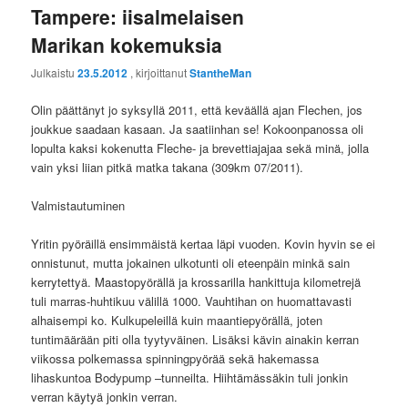
Tampere: iisalmelaisen
Marikan kokemuksia
Julkaistu
23.5.2012
, kirjoittanut
StantheMan
Olin päättänyt jo syksyllä 2011, että keväällä ajan Flechen, jos
joukkue saadaan kasaan. Ja saatiinhan se! Kokoonpanossa oli
lopulta kaksi kokenutta Fleche- ja brevettiajajaa sekä minä, jolla
vain yksi liian pitkä matka takana (309km 07/2011).
Valmistautuminen
Yritin pyöräillä ensimmäistä kertaa läpi vuoden. Kovin hyvin se ei
onnistunut, mutta jokainen ulkotunti oli eteenpäin minkä sain
kerrytettyä. Maastopyörällä ja krossarilla hankittuja kilometrejä
tuli marras-huhtikuu välillä 1000. Vauhtihan on huomattavasti
alhaisempi ko. Kulkupeleillä kuin maantiepyörällä, joten
tuntimäärään piti olla tyytyväinen. Lisäksi kävin ainakin kerran
viikossa polkemassa spinningpyörää sekä hakemassa
lihaskuntoa Bodypump –tunneilta. Hiihtämässäkin tuli jonkin
verran käytyä jonkin verran.