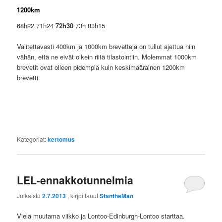
1200km
68h22 71h24
72h30
73h 83h15
Valitettavasti 400km ja 1000km brevettejä on tullut ajettua niin
vähän, että ne eivät oikein riitä tilastointiin. Molemmat 1000km
brevetit ovat olleen pidempiä kuin keskimääräinen 1200km
brevetti.
Kategoriat:
kertomus
LEL-ennakkotunnelmia
Julkaistu
2.7.2013
, kirjoittanut
StantheMan
Vielä muutama viikko ja Lontoo-Edinburgh-Lontoo starttaa.