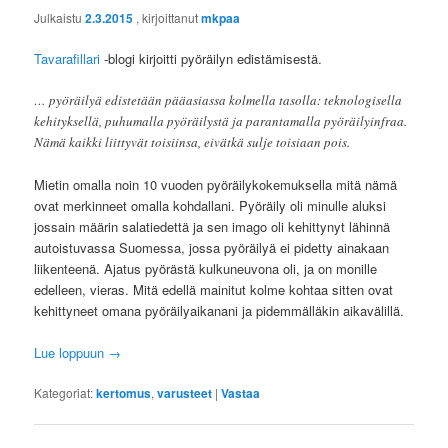
Julkaistu
2.3.2015
, kirjoittanut
mkpaa
Tavarafillari
-blogi kirjoitti pyöräilyn edistämisestä.
… pyöräilyä edistetään pääasiassa kolmella tasolla: teknologisella
kehityksellä, puhumalla pyöräilystä ja parantamalla pyöräilyinfraa.
Nämä kaikki liittyvät toisiinsa, eivätkä sulje toisiaan pois.
Mietin omalla noin 10 vuoden pyöräilykokemuksella mitä nämä
ovat merkinneet omalla kohdallani. Pyöräily oli minulle aluksi
jossain määrin salatiedettä ja sen imago oli kehittynyt lähinnä
autoistuvassa Suomessa, jossa pyöräilyä ei pidetty ainakaan
liikenteenä. Ajatus pyörästä kulkuneuvona oli, ja on monille
edelleen, vieras. Mitä edellä mainitut kolme kohtaa sitten ovat
kehittyneet omana pyöräilyaikanani ja pidemmälläkin aikavälillä.
Lue loppuun
→
Kategoriat:
kertomus
,
varusteet
|
Vastaa