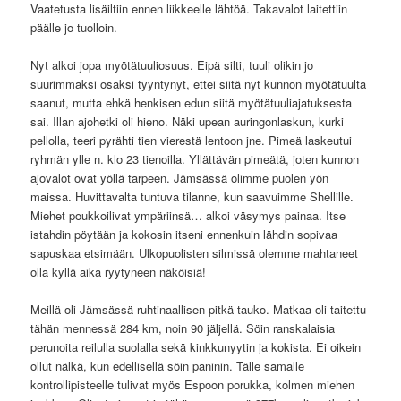
Vaatetusta lisäiltiin ennen liikkeelle lähtöä. Takavalot laitettiin
päälle jo tuolloin.
Nyt alkoi jopa myötätuuliosuus. Eipä silti, tuuli olikin jo
suurimmaksi osaksi tyyntynyt, ettei siitä nyt kunnon myötätuulta
saanut, mutta ehkä henkisen edun siitä myötätuuliajatuksesta
sai. Illan ajohetki oli hieno. Näki upean auringonlaskun, kurki
pellolla, teeri pyrähti tien vierestä lentoon jne. Pimeä laskeutui
ryhmän ylle n. klo 23 tienoilla. Yllättävän pimeätä, joten kunnon
ajovalot ovat yöllä tarpeen. Jämsässä olimme puolen yön
maissa. Huvittavalta tuntuva tilanne, kun saavuimme Shellille.
Miehet poukkoilivat ympäriinsä… alkoi väsymys painaa. Itse
istahdin pöytään ja kokosin itseni ennenkuin lähdin sopivaa
sapuskaa etsimään. Ulkopuolisten silmissä olemme mahtaneet
olla kyllä aika ryytyneen näköisiä!
Meillä oli Jämsässä ruhtinaallisen pitkä tauko. Matkaa oli taitettu
tähän mennessä 284 km, noin 90 jäljellä. Söin ranskalaisia
perunoita reilulla suolalla sekä kinkkunyytin ja kokista. Ei oikein
ollut nälkä, kun edellisellä söin paninin. Tälle samalle
kontrollipisteelle tulivat myös Espoon porukka, kolmen miehen