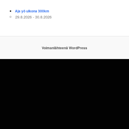
Aja yö ulkona 300km
29.8.2026 - 30.8.2026
Voimanlähteenä WordPress