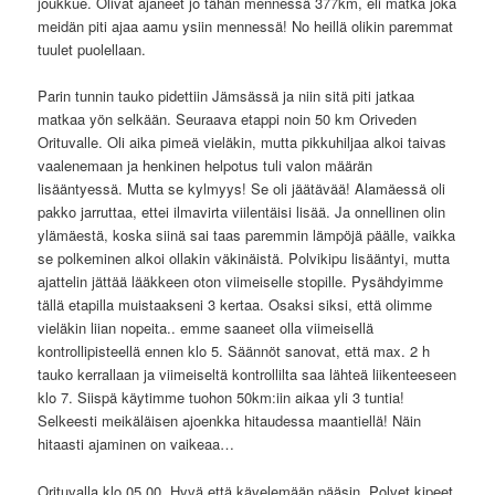
joukkue. Olivat ajaneet jo tähän mennessä 377km, eli matka joka
meidän piti ajaa aamu ysiin mennessä! No heillä olikin paremmat
tuulet puolellaan.
Parin tunnin tauko pidettiin Jämsässä ja niin sitä piti jatkaa
matkaa yön selkään. Seuraava etappi noin 50 km Oriveden
Orituvalle. Oli aika pimeä vieläkin, mutta pikkuhiljaa alkoi taivas
vaalenemaan ja henkinen helpotus tuli valon määrän
lisääntyessä. Mutta se kylmyys! Se oli jäätävää! Alamäessä oli
pakko jarruttaa, ettei ilmavirta viilentäisi lisää. Ja onnellinen olin
ylämäestä, koska siinä sai taas paremmin lämpöjä päälle, vaikka
se polkeminen alkoi ollakin väkinäistä. Polvikipu lisääntyi, mutta
ajattelin jättää lääkkeen oton viimeiselle stopille. Pysähdyimme
tällä etapilla muistaakseni 3 kertaa. Osaksi siksi, että olimme
vieläkin liian nopeita.. emme saaneet olla viimeisellä
kontrollipisteellä ennen klo 5. Säännöt sanovat, että max. 2 h
tauko kerrallaan ja viimeiseltä kontrollilta saa lähteä liikenteeseen
klo 7. Siispä käytimme tuohon 50km:iin aikaa yli 3 tuntia!
Selkeesti meikäläisen ajoenkka hitaudessa maantiellä! Näin
hitaasti ajaminen on vaikeaa…
Orituvalla klo 05.00. Hyvä että kävelemään pääsin. Polvet kipeet