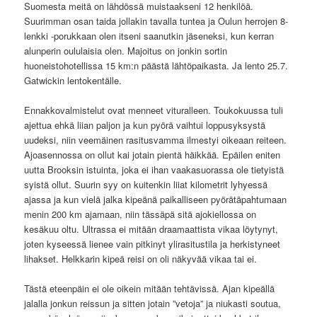
Suomesta meitä on lähdössä muistaakseni 12 henkilöä.
Suurimman osan taida jollakin tavalla tuntea ja Oulun herrojen 8-
lenkki -porukkaan olen itseni saanutkin jäseneksi, kun kerran
alunperin oululaisia olen. Majoitus on jonkin sortin
huoneistohotellissa 15 km:n päästä lähtöpaikasta. Ja lento 25.7.
Gatwickin lentokentälle.
Ennakkovalmistelut ovat menneet vituralleen. Toukokuussa tuli
ajettua ehkä liian paljon ja kun pyörä vaihtui loppusyksystä
uudeksi, niin veemäinen rasitusvamma ilmestyi oikeaan reiteen.
Ajoasennossa on ollut kai jotain pientä häikkää. Epäilen eniten
uutta Brooksin istuinta, joka ei ihan vaakasuorassa ole tietyistä
syistä ollut. Suurin syy on kuitenkin liiat kilometrit lyhyessä
ajassa ja kun vielä jalka kipeänä paikalliseen pyörätäpahtumaan
menin 200 km ajamaan, niin tässäpä sitä ajokiellossa on
kesäkuu oltu. Ultrassa ei mitään draamaattista vikaa löytynyt,
joten kyseessä lienee vain pitkinyt ylirasitustila ja herkistyneet
lihakset. Helkkarin kipeä reisi on oli näkyvää vikaa tai ei.
Tästä eteenpäin ei ole oikein mitään tehtävissä. Ajan kipeällä
jalalla jonkun reissun ja sitten jotain ”vetoja” ja niukasti soutua,