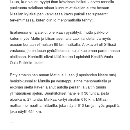
lukua, kun vauhti hyytyi ihan kävelyvauhdiksi. Järven rannalla
puolituntia selällään silmät kiinni mietiskellen auttoi hieman.
Nissilän kyläkaupan kahvilassa kävin paikalliset ”upseerit”
tervehtimässä, kuten olin jo menomatkalla tehnyt.
Iisalmessa en ajatellut ollenkaan pysähtyä, mutta pakko oli,
kuten myös Matin ja Liisan asemalla Lapinlahdella. Ja myös
useaan kertaan viimeisen 50 km matkalla. Ajokaveri oli Siilissä
vastassa, joten lopun pyörätieosuus sujui kuolemaa paremmassa
olotilassa. Kontrollit olivat tällä kertaa Lapinlahti-Kestilä-Vaala-
Oulu-Pulkkila-Iisalmi.
Erityismainninan annan Matin ja Liisan (Lapinlahden Neste siis)
henkilökunnalle: Minulla jäi vesireppu sinne menomatkalla ja
eiköhän sieltä kaveri ajanut autolla perään ja vältin tunnin
ylimääräisen ajelun. Suurkiitokset hänelle!!! 36 tuntia, josta
ajoaika n. 27 tuntia. Matkaa kertyi ainakin 610 km. Mittasin
matkan normaalilla mittarilla, joka näytti 610 km ja myös gepsillä,
joka näytti 624 km.