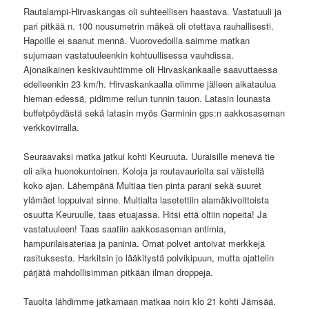
Rautalampi-Hirvaskangas oli suhteellisen haastava. Vastatuuli ja
pari pitkää n. 100 nousumetrin mäkeä oli otettava rauhallisesti.
Hapoille ei saanut mennä. Vuorovedoilla saimme matkan
sujumaan vastatuuleenkin kohtuullisessa vauhdissa.
Ajonaikainen keskivauhtimme oli Hirvaskankaalle saavuttaessa
edelleenkin 23 km/h. Hirvaskankaalla olimme jälleen aikataulua
hieman edessä, pidimme reilun tunnin tauon. Latasin lounasta
buffetpöydästä sekä latasin myös Garminin gps:n aakkosaseman
verkkovirralla.
Seuraavaksi matka jatkui kohti Keuruuta. Uuraisille menevä tie
oli aika huonokuntoinen. Koloja ja routavaurioita sai väistellä
koko ajan. Lähempänä Multiaa tien pinta parani sekä suuret
ylämäet loppuivat sinne. Multialta lasetettiin alamäkivoittoista
osuutta Keuruulle, taas etuajassa. Hitsi että oltiin nopeita! Ja
vastatuuleen! Taas saatiin aakkosaseman antimia,
hampurilaisateriaa ja paninia. Omat polvet antoivat merkkejä
rasituksesta. Harkitsin jo lääkitystä polvikipuun, mutta ajattelin
pärjätä mahdollisimman pitkään ilman droppeja.
Tauolta lähdimme jatkamaan matkaa noin klo 21 kohti Jämsää.