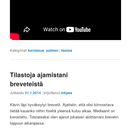
Kategoriat:
kertomus
,
uutinen
|
Vastaa
Tilastoja ajamistani
breveteistä
Julkaistu
31.1.2014
, kirjoittanut
mkpaa
Kävin läpi hyväksytyt brevetit. Ajattelin, että olisi kiinnostava
tietää kauanko niihin itseltä yleensä kuluu aikaa. Mediaanit on
korostettu. Toistaiseksi olen ajanut jokaisen aloittamani brevetin
loppuun aikarajassa.