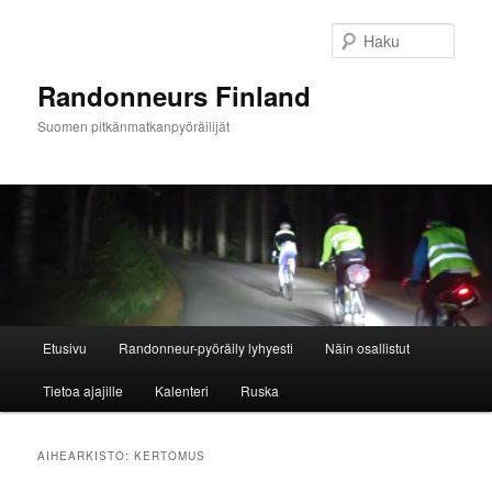
Siirry
Siirry
sisältöön
toissijaiseen
Haku
sisältöön
Randonneurs Finland
Suomen pitkänmatkanpyöräilijät
Päävalikko
Etusivu
Randonneur-pyöräily lyhyesti
Näin osallistut
Tietoa ajajille
Kalenteri
Ruska
AIHEARKISTO:
KERTOMUS