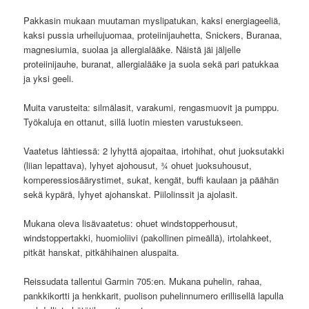
Pakkasin mukaan muutaman myslipatukan, kaksi energiageeliä,
kaksi pussia urheilujuomaa, proteiinijauhetta, Snickers, Buranaa,
magnesiumia, suolaa ja allergialääke. Näistä jäi jäljelle
proteiinijauhe, buranat, allergialääke ja suola sekä pari patukkaa
ja yksi geeli.
Muita varusteita: silmälasit, varakumi, rengasmuovit ja pumppu.
Työkaluja en ottanut, sillä luotin miesten varustukseen.
Vaatetus lähtiessä: 2 lyhyttä ajopaitaa, irtohihat, ohut juoksutakki
(liian lepattava), lyhyet ajohousut, ¾ ohuet juoksuhousut,
komperessiosäärystimet, sukat, kengät, buffi kaulaan ja päähän
sekä kypärä, lyhyet ajohanskat. Piilolinssit ja ajolasit.
Mukana oleva lisävaatetus: ohuet windstopperhousut,
windstoppertakki, huomioliivi (pakollinen pimeällä), irtolahkeet,
pitkät hanskat, pitkähihainen aluspaita.
Reissudata tallentui Garmin 705:en. Mukana puhelin, rahaa,
pankkikortti ja henkkarit, puolison puhelinnumero erillisellä lapulla