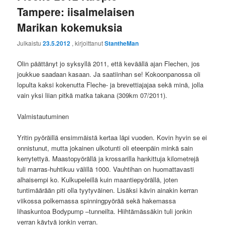
Tampere: iisalmelaisen
Marikan kokemuksia
Julkaistu
23.5.2012
, kirjoittanut
StantheMan
Olin päättänyt jo syksyllä 2011, että keväällä ajan Flechen, jos
joukkue saadaan kasaan. Ja saatiinhan se! Kokoonpanossa oli
lopulta kaksi kokenutta Fleche- ja brevettiajajaa sekä minä, jolla
vain yksi liian pitkä matka takana (309km 07/2011).
Valmistautuminen
Yritin pyöräillä ensimmäistä kertaa läpi vuoden. Kovin hyvin se ei
onnistunut, mutta jokainen ulkotunti oli eteenpäin minkä sain
kerrytettyä. Maastopyörällä ja krossarilla hankittuja kilometrejä
tuli marras-huhtikuu välillä 1000. Vauhtihan on huomattavasti
alhaisempi ko. Kulkupeleillä kuin maantiepyörällä, joten
tuntimäärään piti olla tyytyväinen. Lisäksi kävin ainakin kerran
viikossa polkemassa spinningpyörää sekä hakemassa
lihaskuntoa Bodypump –tunneilta. Hiihtämässäkin tuli jonkin
verran käytyä jonkin verran.