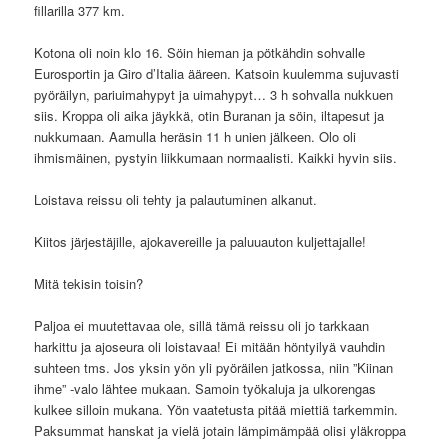
fillarilla 377 km.
Kotona oli noin klo 16. Söin hieman ja pötkähdin sohvalle
Eurosportin ja Giro d’Italia ääreen. Katsoin kuulemma sujuvasti
pyöräilyn, pariuimahypyt ja uimahypyt… 3 h sohvalla nukkuen
siis. Kroppa oli aika jäykkä, otin Buranan ja söin, iltapesut ja
nukkumaan. Aamulla heräsin 11 h unien jälkeen. Olo oli
ihmismäinen, pystyin liikkumaan normaalisti. Kaikki hyvin siis.
Loistava reissu oli tehty ja palautuminen alkanut.
Kiitos järjestäjille, ajokavereille ja paluuauton kuljettajalle!
Mitä tekisin toisin?
Paljoa ei muutettavaa ole, sillä tämä reissu oli jo tarkkaan
harkittu ja ajoseura oli loistavaa! Ei mitään höntyilyä vauhdin
suhteen tms. Jos yksin yön yli pyöräilen jatkossa, niin ”Kiinan
ihme” -valo lähtee mukaan. Samoin työkaluja ja ulkorengas
kulkee silloin mukana. Yön vaatetusta pitää miettiä tarkemmin.
Paksummat hanskat ja vielä jotain lämpimämpää olisi yläkroppa