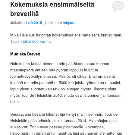
Kokemuksia ensimmäiseltä
brevetiltä
Julkaistu
14.9.2015
, kirjoittanut
mkpaa
Mika Helenius kirjoittaa kokemuksia ensimmäiseltä brevetiltään,
Tuopin jäljet 200 km:lta
.
Mun eka Brevet!
Noin kolme kesää aiemmin tein päätöksen ostaa kunnon
maantiepyörä entisen retkipyörän loppuun kuluttua
työmatkapyöräilyn ohessa. Päätös oli oikea. Ensimmäisenä
kesänä mittariin pamahti n. 5000 km joista työmatkaa n. puolet,
loput yksin suoritettujen retkipoljentojen myötä. Ilmoittauduin
myös Tour de Helsinkiin 2013, mutta osallistuminen jäi flunssan
takia.
Seuraavana kesänä kilometrejä kertyi maltillisemmin. Tour de
Helsinkiin pääsi vihdoin osallistumaan 2014. Ryhmäajon salat
aukesivat: Porukassa pääsee pidemmälle, kovempaa,
helpommin. Työmatkat tuli taitettua läpi seuraavan olemattoman