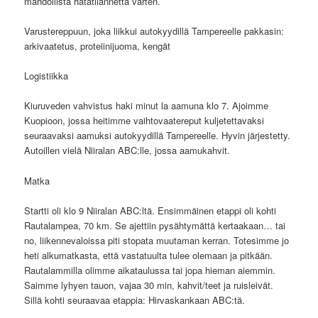
mahdollista hätätilannetta varten.
Varustereppuun, joka liikkui autokyydillä Tampereelle pakkasin:
arkivaatetus, proteiinijuoma, kengät
Logistiikka
Kiuruveden vahvistus haki minut la aamuna klo 7. Ajoimme
Kuopioon, jossa heitimme vaihtovaatereput kuljetettavaksi
seuraavaksi aamuksi autokyydillä Tampereelle. Hyvin järjestetty.
Autoillen vielä Niiralan ABC:lle, jossa aamukahvit.
Matka
Startti oli klo 9 Niiralan ABC:ltä. Ensimmäinen etappi oli kohti
Rautalampea, 70 km. Se ajettiin pysähtymättä kertaakaan… tai
no, liikennevaloissa piti stopata muutaman kerran. Totesimme jo
heti alkumatkasta, että vastatuulta tulee olemaan ja pitkään.
Rautalammilla olimme aikataulussa tai jopa hieman aiemmin.
Saimme lyhyen tauon, vajaa 30 min, kahvit/teet ja ruisleivät.
Sillä kohti seuraavaa etappia: Hirvaskankaan ABC:tä.