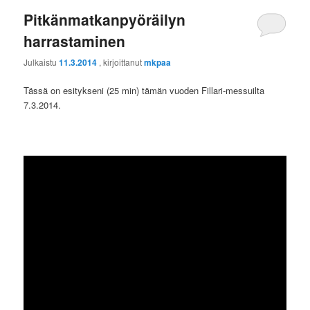
Pitkänmatkanpyöräilyn
harrastaminen
Julkaistu
11.3.2014
, kirjoittanut
mkpaa
Tässä on esitykseni (25 min) tämän vuoden Fillari-messuilta
7.3.2014.