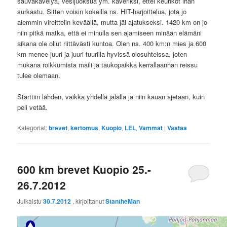
sauvakävelyä, vesijuoksua ym. kaveriksi, ettei keuhkot ihan
surkastu. Sitten voisin kokeilla ns. HIT-harjoittelua, jota jo
aiemmin vireittelin keväällä, mutta jäi ajatukseksi. 1420 km on jo
niin pitkä matka, että ei minulla sen ajamiseen minään elämäni
aikana ole ollut riittävästi kuntoa. Olen ns. 400 km:n mies ja 600
km menee juuri ja juuri tuurilla hyvissä olosuhteissa, joten
mukana roikkumista maili ja taukopaikka kerrallaanhan reissu
tulee olemaan.
Starttiin lähden, vaikka yhdellä jalalla ja niin kauan ajetaan, kuin
peli vetää.
Kategoriat:
brevet
,
kertomus
,
Kuopio
,
LEL
,
Vammat
|
Vastaa
600 km brevet Kuopio 25.-
26.7.2012
Julkaistu
30.7.2012
, kirjoittanut
StantheMan