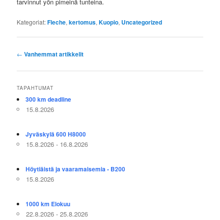
tarvinnut yön pimeinä tunteina.
Kategoriat:
Fleche
,
kertomus
,
Kuopio
,
Uncategorized
Artikkelien
←
Vanhemmat artikkelit
selaus
TAPAHTUMAT
300 km deadline
15.8.2026
Jyväskylä 600 H8000
15.8.2026 - 16.8.2026
Höytiäistä ja vaaramaisemia - B200
15.8.2026
1000 km Elokuu
22.8.2026 - 25.8.2026