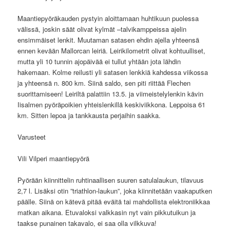
Maantiepyöräkauden pystyin aloittamaan huhtikuun puolessa
välissä, joskin säät olivat kylmät –talvikamppeissa ajelin
ensimmäiset lenkit. Muutaman satasen ehdin ajella yhteensä
ennen kevään Mallorcan leiriä. Leirikilometrit olivat kohtuulliset,
mutta yli 10 tunnin ajopäivää ei tullut yhtään jota lähdin
hakemaan. Kolme reilusti yli satasen lenkkiä kahdessa viikossa
ja yhteensä n. 800 km. Siinä saldo, sen piti riittää Flechen
suorittamiseen! Leiriltä palattiin 13.5. ja viimeistelylenkin kävin
Iisalmen pyöräpoikien yhteislenkillä keskiviikkona. Leppoisa 61
km. Sitten lepoa ja tankkausta perjaihin saakka.
Varusteet
Vili Vilperi maantiepyörä
Pyörään kiinnittelin ruhtinaallisen suuren satulalaukun, tilavuus
2,7 l. Lisäksi otin ”triathlon-laukun”, joka kiinnitetään vaakaputken
päälle. Siinä on kätevä pitää eväitä tai mahdollista elektroniikkaa
matkan aikana. Etuvaloksi valkkasin nyt vain pikkutuikun ja
taakse punainen takavalo, ei saa olla vilkkuva!