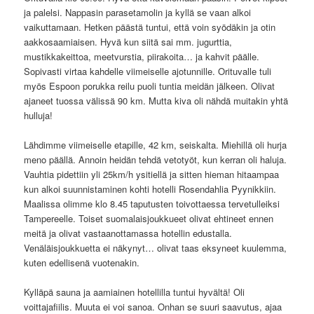
ja palelsi. Nappasin parasetamolin ja kyllä se vaan alkoi
vaikuttamaan. Hetken päästä tuntui, että voin syödäkin ja otin
aakkosaamiaisen. Hyvä kun siitä sai mm. jugurttia,
mustikkakeittoa, meetvurstia, piirakoita… ja kahvit päälle.
Sopivasti virtaa kahdelle viimeiselle ajotunnille. Orituvalle tuli
myös Espoon porukka reilu puoli tuntia meidän jälkeen. Olivat
ajaneet tuossa välissä 90 km. Mutta kiva oli nähdä muitakin yhtä
hulluja!
Lähdimme viimeiselle etapille, 42 km, seiskalta. Miehillä oli hurja
meno päällä. Annoin heidän tehdä vetotyöt, kun kerran oli haluja.
Vauhtia pidettiin yli 25km/h ysitiellä ja sitten hieman hitaampaa
kun alkoi suunnistaminen kohti hotelli Rosendahlia Pyynikkiin.
Maalissa olimme klo 8.45 taputusten toivottaessa tervetulleiksi
Tampereelle. Toiset suomalaisjoukkueet olivat ehtineet ennen
meitä ja olivat vastaanottamassa hotellin edustalla.
Venäläisjoukkuetta ei näkynyt… olivat taas eksyneet kuulemma,
kuten edellisenä vuotenakin.
Kylläpä sauna ja aamiainen hotellilla tuntui hyvältä! Oli
voittajafiilis. Muuta ei voi sanoa. Onhan se suuri saavutus, ajaa