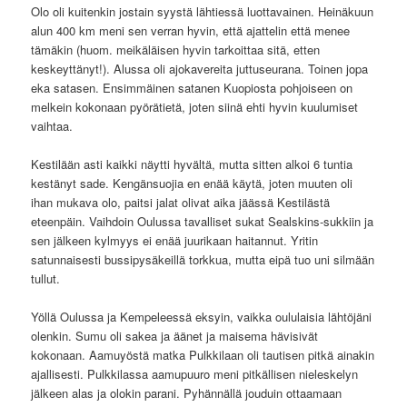
Olo oli kuitenkin jostain syystä lähtiessä luottavainen. Heinäkuun
alun 400 km meni sen verran hyvin, että ajattelin että menee
tämäkin (huom. meikäläisen hyvin tarkoittaa sitä, etten
keskeyttänyt!). Alussa oli ajokavereita juttuseurana. Toinen jopa
eka satasen. Ensimmäinen satanen Kuopiosta pohjoiseen on
melkein kokonaan pyörätietä, joten siinä ehti hyvin kuulumiset
vaihtaa.
Kestilään asti kaikki näytti hyvältä, mutta sitten alkoi 6 tuntia
kestänyt sade. Kengänsuojia en enää käytä, joten muuten oli
ihan mukava olo, paitsi jalat olivat aika jäässä Kestilästä
eteenpäin. Vaihdoin Oulussa tavalliset sukat Sealskins-sukkiin ja
sen jälkeen kylmyys ei enää juurikaan haitannut. Yritin
satunnaisesti bussipysäkeillä torkkua, mutta eipä tuo uni silmään
tullut.
Yöllä Oulussa ja Kempeleessä eksyin, vaikka oululaisia lähtöjäni
olenkin. Sumu oli sakea ja äänet ja maisema hävisivät
kokonaan. Aamuyöstä matka Pulkkilaan oli tautisen pitkä ainakin
ajallisesti. Pulkkilassa aamupuuro meni pitkällisen nieleskelyn
jälkeen alas ja olokin parani. Pyhännällä jouduin ottaamaan