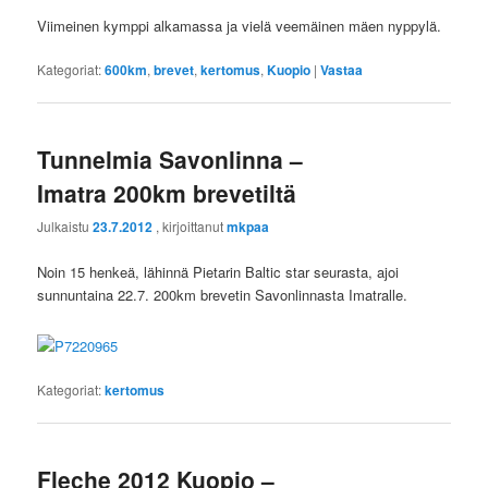
Viimeinen kymppi alkamassa ja vielä veemäinen mäen nyppylä.
Kategoriat:
600km
,
brevet
,
kertomus
,
Kuopio
|
Vastaa
Tunnelmia Savonlinna –
Imatra 200km brevetiltä
Julkaistu
23.7.2012
, kirjoittanut
mkpaa
Noin 15 henkeä, lähinnä Pietarin Baltic star seurasta, ajoi
sunnuntaina 22.7. 200km brevetin Savonlinnasta Imatralle.
Kategoriat:
kertomus
Fleche 2012 Kuopio –