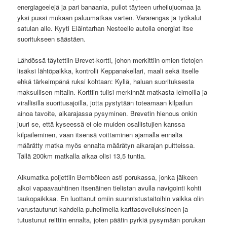
energiageelejä ja pari banaania, pullot täyteen urheilujuomaa ja
yksi pussi mukaan paluumatkaa varten. Vararengas ja työkalut
satulan alle. Kyyti Eläintarhan Nesteelle autolla energiat itse
suoritukseen säästäen.
Lähdössä täytettiin Brevet-kortti, johon merkittiin omien tietojen
lisäksi lähtöpaikka, kontrolli Keppanakellari, maali sekä itselle
ehkä tärkeimpänä ruksi kohtaan: Kyllä, haluan suorituksesta
maksullisen mitalin. Korttiin tulisi merkinnät matkasta leimoilla ja
virallisilla suoritusajoilla, jotta pystytään toteamaan kilpailun
ainoa tavoite, aikarajassa pysyminen. Brevetin hienous onkin
juuri se, että kyseessä ei ole muiden osallistujien kanssa
kilpaileminen, vaan itsensä voittaminen ajamalla ennalta
määrätty matka myös ennalta määrätyn aikarajan puitteissa.
Tällä 200km matkalla aikaa olisi 13,5 tuntia.
Alkumatka poljettiin Bemböleen asti porukassa, jonka jälkeen
alkoi vapaavauhtinen itsenäinen tielistan avulla navigointi kohti
taukopaikkaa. En luottanut omiin suunnistustaitoihin vaikka olin
varustautunut kahdella puhelimella karttasovelluksineen ja
tutustunut reittiin ennalta, joten päätin pyrkiä pysymään porukan