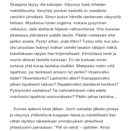
Skarppina täytyy olla kokoajan. Väsymys lisää virheiden
mahdollisuutta. Venyttely porukan keskellä on vaarallista
varsinkin pimeässä. Siirryn joukon hännille ojentamaan väsynyttä
kehoani. Muodostuu toinen ongelma, mukana pysyminen
vaikeutuu. Jalat aloittavat hiljaisen valitusvirtensä. Virsi kovenee
jokaisessa ylämäessä uudelle tasolle. Päätän mielessäni ettei
periksi anneta. Pystyt siihen, enää 50km? Tuntuu siltä, kun joku
olisi piruuttaan lisännyt matkan varrelle tasaisin väliajoin mäkiä
kokeillakseen rajojani ihan kirjaimellisesti. Elimistössä henki ja
ruumis alkavat taistella tosissaan. En ole koskaan ennen
tuntenut yhtä kovaa taistelua sisälläni. Mielessäni mietin mitä
tapahtuisi, jos henkisesti antaisin nyt periksi? Irtoaisivatko
kädet? Oksentaisinko? Laskisinko alleni? Kramppaisivatko
jalkani lopullisesti lukkoon? Repeäisivätkö taistelevat keuhkoni?
Pyörtyisinkö vauhdissa? Tai vaihtoehtoisesti mikä edellä
mainituista tapahtuisi ensimmäiseksi? Päätin jatkaa taistelua…
…Kunnes epäonni iskee jälleen. Jorvin sairaalan jälkeen pimeys
ja väsymys yhdistettynä kuoppaan tiessä ja mahdollisesti liian
vähän täytetyn takarenkaan ominaisuuksiin aiheuttavat
yhteistuumin pamauksen. ”Peli on selvä” – ajattelen. Ainoa