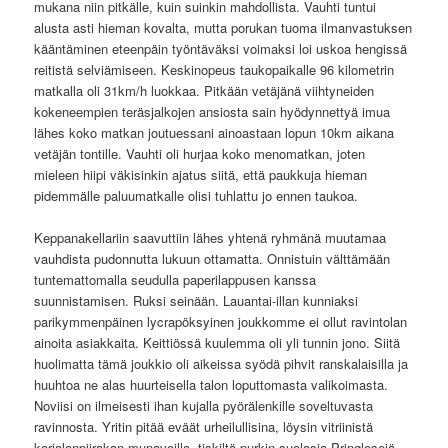
mukana niin pitkälle, kuin suinkin mahdollista. Vauhti tuntui
alusta asti hieman kovalta, mutta porukan tuoma ilmanvastuksen
kääntäminen eteenpäin työntäväksi voimaksi loi uskoa hengissä
reitistä selviämiseen. Keskinopeus taukopaikalle 96 kilometrin
matkalla oli 31km/h luokkaa. Pitkään vetäjänä viihtyneiden
kokeneempien teräsjalkojen ansiosta sain hyödynnettyä imua
lähes koko matkan joutuessani ainoastaan lopun 10km aikana
vetäjän tontille. Vauhti oli hurjaa koko menomatkan, joten
mieleen hiipi väkisinkin ajatus siitä, että paukkuja hieman
pidemmälle paluumatkalle olisi tuhlattu jo ennen taukoa.
Keppanakellariin saavuttiin lähes yhtenä ryhmänä muutamaa
vauhdista pudonnutta lukuun ottamatta. Onnistuin välttämään
tuntemattomalla seudulla paperilappusen kanssa
suunnistamisen. Ruksi seinään. Lauantai-illan kunniaksi
parikymmenpäinen lycrapöksyinen joukkomme ei ollut ravintolan
ainoita asiakkaita. Keittiössä kuulemma oli yli tunnin jono. Siitä
huolimatta tämä joukkio oli aikeissa syödä pihvit ranskalaisilla ja
huuhtoa ne alas huurteisella talon loputtomasta valikoimasta.
Noviisi on ilmeisesti ihan kujalla pyörälenkille soveltuvasta
ravinnosta. Yritin pitää eväät urheilullisina, löysin vitriinistä
karjalanpiirakan munavoilla, tiskiltä purkin suolasia Pringlesejä,