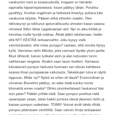
varakumini meni jo soraosuuksilla, kroppani on hämärän
rajamailla hajoamispisteessä, kisani päättyy tähän. Porukka
pysähtyy, ilmoitan ongelmani ja hetkessä ilmestyy auttava käsi
varakumia tarjoten. Pääsen ehkä sittenkin maaliin. Olen
rättiväsynyt ja roikkunut ajoturvallisuutta uhmaten kasan seassa
viimeiset 50km lähes Leppävaaraan asti. Nyt on aika kiittää ja
toivottaa muille hyvää matkaa. Älkää jääkö odottamaan, tiedän
että NYT KESTÄÄ renkaanvaihto. Joku kysyy vielä
varmistukseksi, että mites pumppu? vastaan, että minulta löytyy
kyllä. Varmistan reitin Mikolta, jotta varmasti löydän yksin perille.
Muut lähtevät, kaivan työkalut esiin ja alan katuvalon turvin
vaihtamaan rengasta. Ainakin saan tauon itselleni. Samassa
kaivaessani pumpun taskusta huomaan sen olevan kahdessa
osassa ilman pumppaavaa vaikutusta. Takaiskujen tulva ei näytä
loppuvan. Mitäs nyt? Nytkö se sitten oli tässä? Ensimmäinen ja
viimeinen Brevettini päättyy, en edes tiedä kuinka monta
kilometriä ennen maalia? Olinko yksinkertaisesti haukannut liian
ison palan? Päätän yrittää vielä. Saan pumpun purettua vielä
useampaan osaan, laitan kaikki jumissa olevat jäseneni ristiin ja
kasaan pumpun uudestaan. TOIMII! Voimat eivät tahdo riittää
pumpun pitämiseen venttiilillä. Saan vaivoin ilmaa renkaaseen