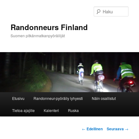
Siirry
sisältöön
Haku
Randonneurs Finland
Suomen pitkänmatkanpyöräilijät
Päävalikko
Etusivu
Randonneur-pyöräily lyhyesti
Näin osallistut
Tietoa ajajille
Kalenteri
Ruska
Artikkelien
←
Edellinen
Seuraava
→
selaus