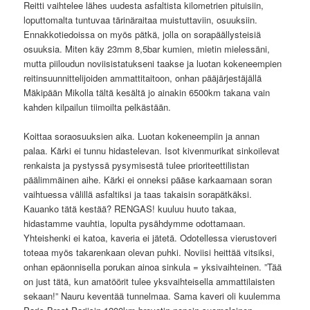
Reitti vaihtelee lähes uudesta asfaltista kilometrien pituisiin,
loputtomalta tuntuvaa tärinäraitaa muistuttaviin, osuuksiin.
Ennakkotiedoissa on myös pätkä, jolla on sorapäällysteisiä
osuuksia. Miten käy 23mm 8,5bar kumien, mietin mielessäni,
mutta piiloudun noviisistatukseni taakse ja luotan kokeneempien
reitinsuunnittelijoiden ammattitaitoon, onhan pääjärjestäjällä
Mäkipään Mikolla tältä kesältä jo ainakin 6500km takana vain
kahden kilpailun tiimoilta pelkästään.
Koittaa soraosuuksien aika. Luotan kokeneempiin ja annan
palaa. Kärki ei tunnu hidastelevan. Isot kivenmurikat sinkoilevat
renkaista ja pystyssä pysymisestä tulee prioriteettilistan
päälimmäinen aihe. Kärki ei onneksi pääse karkaamaan soran
vaihtuessa välillä asfaltiksi ja taas takaisin sorapätkäksi.
Kauanko tätä kestää? RENGAS! kuuluu huuto takaa,
hidastamme vauhtia, lopulta pysähdymme odottamaan.
Yhteishenki ei katoa, kaveria ei jätetä. Odotellessa vierustoveri
toteaa myös takarenkaan olevan puhki. Noviisi heittää vitsiksi,
onhan epäonnisella porukan ainoa sinkula = yksivaihteinen. ”Tää
on just tätä, kun amatöörit tulee yksvaihteisella ammattilaisten
sekaan!” Nauru keventää tunnelmaa. Sama kaveri oli kuulemma