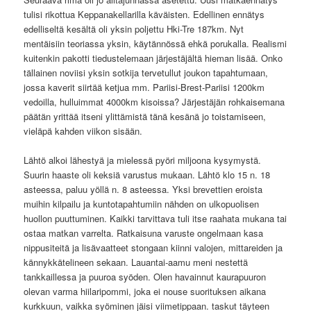
tulisi rikottua Keppanakellarilla käväisten. Edellinen ennätys
edelliseltä kesältä oli yksin poljettu Hki-Tre 187km. Nyt
mentäisiin teoriassa yksin, käytännössä ehkä porukalla. Realismi
kuitenkin pakotti tiedustelemaan järjestäjältä hieman lisää. Onko
tällainen noviisi yksin sotkija tervetullut joukon tapahtumaan,
jossa kaverit siirtää ketjua mm. Pariisi-Brest-Pariisi 1200km
vedoilla, hulluimmat 4000km kisoissa? Järjestäjän rohkaisemana
päätän yrittää itseni ylittämistä tänä kesänä jo toistamiseen,
vieläpä kahden viikon sisään.
Lähtö alkoi lähestyä ja mielessä pyöri miljoona kysymystä.
Suurin haaste oli keksiä varustus mukaan. Lähtö klo 15 n. 18
asteessa, paluu yöllä n. 8 asteessa. Yksi brevettien eroista
muihin kilpailu ja kuntotapahtumiin nähden on ulkopuolisen
huollon puuttuminen. Kaikki tarvittava tuli itse raahata mukana tai
ostaa matkan varrelta. Ratkaisuna varuste ongelmaan kasa
nippusiteitä ja lisävaatteet stongaan kiinni valojen, mittareiden ja
kännykkätelineen sekaan. Lauantai-aamu meni nestettä
tankkaillessa ja puuroa syöden. Olen havainnut kaurapuuron
olevan varma hiilaripommi, joka ei nouse suorituksen aikana
kurkkuun, vaikka syöminen jäisi viimetippaan. taskut täyteen