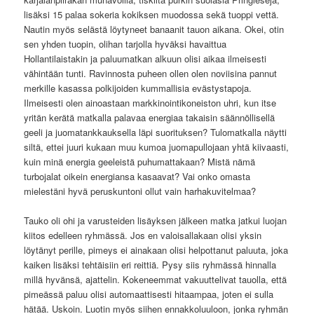
lisäksi 15 palaa sokeria kokiksen muodossa sekä tuoppi vettä.
Nautin myös selästä löytyneet banaanit tauon aikana. Okei, otin
sen yhden tuopin, olihan tarjolla hyväksi havaittua
Hollantilaistakin ja paluumatkan alkuun olisi aikaa ilmeisesti
vähintään tunti. Ravinnosta puheen ollen olen noviisina pannut
merkille kasassa polkijoiden kummallisia evästystapoja.
Ilmeisesti olen ainoastaan markkinointikoneiston uhri, kun itse
yritän kerätä matkalla palavaa energiaa takaisin säännöllisellä
geeli ja juomatankkauksella läpi suorituksen? Tulomatkalla näytti
siltä, ettei juuri kukaan muu kumoa juomapullojaan yhtä kiivaasti,
kuin minä energia geeleistä puhumattakaan? Mistä nämä
turbojalat oikein energiansa kasaavat? Vai onko omasta
mielestäni hyvä peruskuntoni ollut vain harhakuvitelmaa?
Tauko oli ohi ja varusteiden lisäyksen jälkeen matka jatkui luojan
kiitos edelleen ryhmässä. Jos en valoisallakaan olisi yksin
löytänyt perille, pimeys ei ainakaan olisi helpottanut paluuta, joka
kaiken lisäksi tehtäisiin eri reittiä. Pysy siis ryhmässä hinnalla
millä hyvänsä, ajattelin. Kokeneemmat vakuuttelivat tauolla, että
pimeässä paluu olisi automaattisesti hitaampaa, joten ei sulla
hätää. Uskoin. Luotin myös siihen ennakkoluuloon, jonka ryhmän