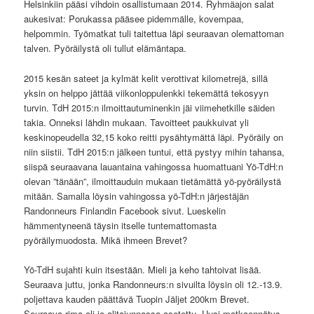
Helsinkiin pääsi vihdoin osallistumaan 2014. Ryhmäajon salat
aukesivat: Porukassa pääsee pidemmälle, kovempaa,
helpommin. Työmatkat tuli taitettua läpi seuraavan olemattoman
talven. Pyöräilystä oli tullut elämäntapa.
2015 kesän sateet ja kylmät kelit verottivat kilometrejä, sillä
yksin on helppo jättää viikonloppulenkki tekemättä tekosyyn
turvin. TdH 2015:n ilmoittautuminenkin jäi viimehetkille säiden
takia. Onneksi lähdin mukaan. Tavoitteet paukkuivat yli
keskinopeudella 32,15 koko reitti pysähtymättä läpi. Pyöräily on
niin siistii. TdH 2015:n jälkeen tuntui, että pystyy mihin tahansa,
siispä seuraavana lauantaina vahingossa huomattuani Yö-TdH:n
olevan ”tänään”, ilmoittauduin mukaan tietämättä yö-pyöräilystä
mitään. Samalla löysin vahingossa yö-TdH:n järjestäjän
Randonneurs Finlandin Facebook sivut. Lueskelin
hämmentyneenä täysin itselle tuntemattomasta
pyöräilymuodosta. Mikä ihmeen Brevet?
Yö-TdH sujahti kuin itsestään. Mieli ja keho tahtoivat lisää.
Seuraava juttu, jonka Randonneurs:n sivuilta löysin oli 12.-13.9.
poljettava kauden päättävä Tuopin Jäljet 200km Brevet.
Seuraava rima oli jo alitajunnassa asetettu. Uusi matkaennätys