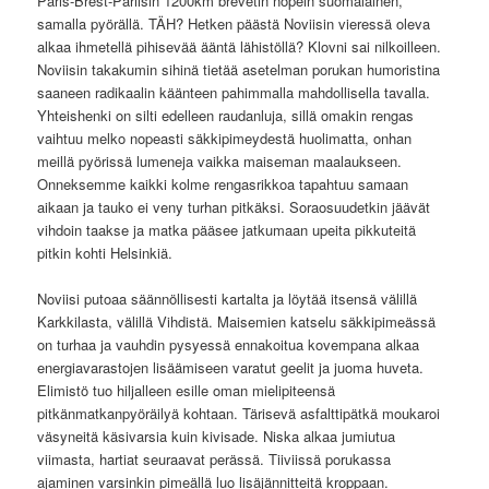
Paris-Brest-Pariisin 1200km brevetin nopein suomalainen,
samalla pyörällä. TÄH? Hetken päästä Noviisin vieressä oleva
alkaa ihmetellä pihisevää ääntä lähistöllä? Klovni sai nilkoilleen.
Noviisin takakumin sihinä tietää asetelman porukan humoristina
saaneen radikaalin käänteen pahimmalla mahdollisella tavalla.
Yhteishenki on silti edelleen raudanluja, sillä omakin rengas
vaihtuu melko nopeasti säkkipimeydestä huolimatta, onhan
meillä pyörissä lumeneja vaikka maiseman maalaukseen.
Onneksemme kaikki kolme rengasrikkoa tapahtuu samaan
aikaan ja tauko ei veny turhan pitkäksi. Soraosuudetkin jäävät
vihdoin taakse ja matka pääsee jatkumaan upeita pikkuteitä
pitkin kohti Helsinkiä.
Noviisi putoaa säännöllisesti kartalta ja löytää itsensä välillä
Karkkilasta, välillä Vihdistä. Maisemien katselu säkkipimeässä
on turhaa ja vauhdin pysyessä ennakoitua kovempana alkaa
energiavarastojen lisäämiseen varatut geelit ja juoma huveta.
Elimistö tuo hiljalleen esille oman mielipiteensä
pitkänmatkanpyöräilyä kohtaan. Tärisevä asfalttipätkä moukaroi
väsyneitä käsivarsia kuin kivisade. Niska alkaa jumiutua
viimasta, hartiat seuraavat perässä. Tiiviissä porukassa
ajaminen varsinkin pimeällä luo lisäjännitteitä kroppaan.