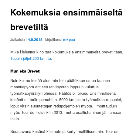
Kokemuksia ensimmäiseltä
brevetiltä
Julkaistu
14.9.2015
, kirjoittanut
mkpaa
Mika Helenius kirjoittaa kokemuksia ensimmäiseltä brevetiltään,
Tuopin jäljet 200 km:lta
.
Mun eka Brevet!
Noin kolme kesää aiemmin tein päätöksen ostaa kunnon
maantiepyörä entisen retkipyörän loppuun kuluttua
työmatkapyöräilyn ohessa. Päätös oli oikea. Ensimmäisenä
kesänä mittariin pamahti n. 5000 km joista työmatkaa n. puolet,
loput yksin suoritettujen retkipoljentojen myötä. Ilmoittauduin
myös Tour de Helsinkiin 2013, mutta osallistuminen jäi flunssan
takia.
Seuraavana kesänä kilometrejä kertyi maltillisemmin. Tour de