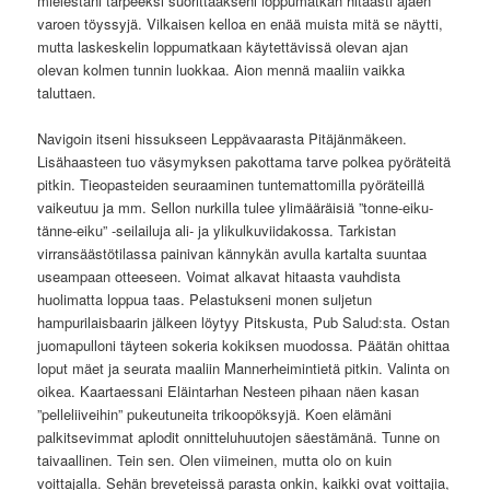
mielestäni tarpeeksi suorittaakseni loppumatkan hitaasti ajaen
varoen töyssyjä. Vilkaisen kelloa en enää muista mitä se näytti,
mutta laskeskelin loppumatkaan käytettävissä olevan ajan
olevan kolmen tunnin luokkaa. Aion mennä maaliin vaikka
taluttaen.
Navigoin itseni hissukseen Leppävaarasta Pitäjänmäkeen.
Lisähaasteen tuo väsymyksen pakottama tarve polkea pyöräteitä
pitkin. Tieopasteiden seuraaminen tuntemattomilla pyöräteillä
vaikeutuu ja mm. Sellon nurkilla tulee ylimääräisiä ”tonne-eiku-
tänne-eiku” -seilailuja ali- ja ylikulkuviidakossa. Tarkistan
virransäästötilassa painivan kännykän avulla kartalta suuntaa
useampaan otteeseen. Voimat alkavat hitaasta vauhdista
huolimatta loppua taas. Pelastukseni monen suljetun
hampurilaisbaarin jälkeen löytyy Pitskusta, Pub Salud:sta. Ostan
juomapulloni täyteen sokeria kokiksen muodossa. Päätän ohittaa
loput mäet ja seurata maaliin Mannerheimintietä pitkin. Valinta on
oikea. Kaartaessani Eläintarhan Nesteen pihaan näen kasan
”pelleliiveihin” pukeutuneita trikoopöksyjä. Koen elämäni
palkitsevimmat aplodit onnitteluhuutojen säestämänä. Tunne on
taivaallinen. Tein sen. Olen viimeinen, mutta olo on kuin
voittajalla. Sehän breveteissä parasta onkin, kaikki ovat voittajia,