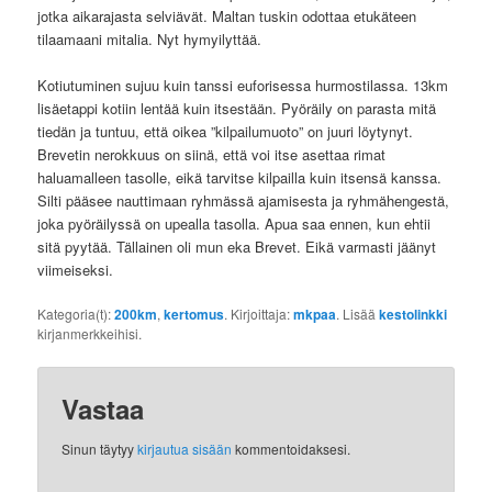
jotka aikarajasta selviävät. Maltan tuskin odottaa etukäteen
tilaamaani mitalia. Nyt hymyilyttää.
Kotiutuminen sujuu kuin tanssi euforisessa hurmostilassa. 13km
lisäetappi kotiin lentää kuin itsestään. Pyöräily on parasta mitä
tiedän ja tuntuu, että oikea ”kilpailumuoto” on juuri löytynyt.
Brevetin nerokkuus on siinä, että voi itse asettaa rimat
haluamalleen tasolle, eikä tarvitse kilpailla kuin itsensä kanssa.
Silti pääsee nauttimaan ryhmässä ajamisesta ja ryhmähengestä,
joka pyöräilyssä on upealla tasolla. Apua saa ennen, kun ehtii
sitä pyytää. Tällainen oli mun eka Brevet. Eikä varmasti jäänyt
viimeiseksi.
Kategoria(t):
200km
,
kertomus
. Kirjoittaja:
mkpaa
. Lisää
kestolinkki
kirjanmerkkeihisi.
Vastaa
Sinun täytyy
kirjautua sisään
kommentoidaksesi.