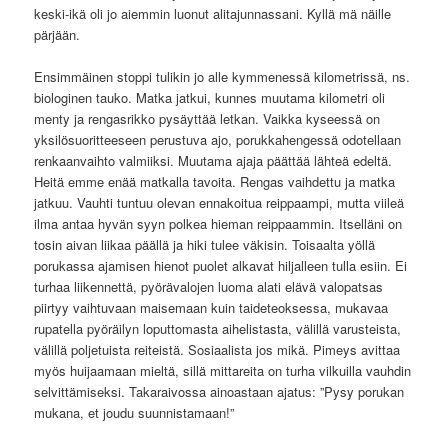
keski-ikä oli jo aiemmin luonut alitajunnassani. Kyllä mä näille
pärjään.
Ensimmäinen stoppi tulikin jo alle kymmenessä kilometrissä, ns.
biologinen tauko. Matka jatkui, kunnes muutama kilometri oli
menty ja rengasrikko pysäyttää letkan. Vaikka kyseessä on
yksilösuoritteeseen perustuva ajo, porukkahengessä odotellaan
renkaanvaihto valmiiksi. Muutama ajaja päättää lähteä edeltä.
Heitä emme enää matkalla tavoita. Rengas vaihdettu ja matka
jatkuu. Vauhti tuntuu olevan ennakoitua reippaampi, mutta viileä
ilma antaa hyvän syyn polkea hieman reippaammin. Itselläni on
tosin aivan liikaa päällä ja hiki tulee väkisin. Toisaalta yöllä
porukassa ajamisen hienot puolet alkavat hiljalleen tulla esiin. Ei
turhaa liikennettä, pyörävalojen luoma alati elävä valopatsas
piirtyy vaihtuvaan maisemaan kuin taideteoksessa, mukavaa
rupatella pyöräilyn loputtomasta aihelistasta, välillä varusteista,
välillä poljetuista reiteistä. Sosiaalista jos mikä. Pimeys avittaa
myös huijaamaan mieltä, sillä mittareita on turha vilkuilla vauhdin
selvittämiseksi. Takaraivossa ainoastaan ajatus: ”Pysy porukan
mukana, et joudu suunnistamaan!”