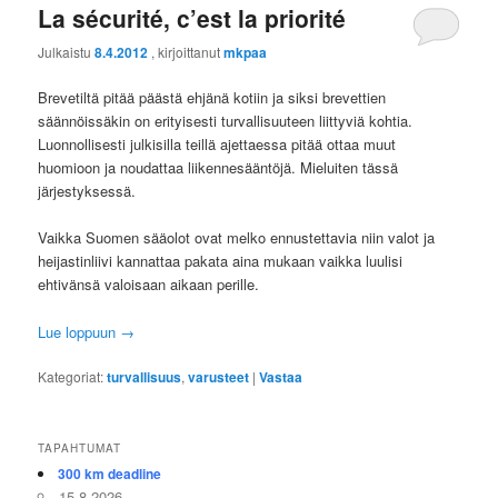
La sécurité, c’est la priorité
Julkaistu
8.4.2012
, kirjoittanut
mkpaa
Brevetiltä pitää päästä ehjänä kotiin ja siksi brevettien
säännöissäkin on erityisesti turvallisuuteen liittyviä kohtia.
Luonnollisesti julkisilla teillä ajettaessa pitää ottaa muut
huomioon ja noudattaa liikennesääntöjä. Mieluiten tässä
järjestyksessä.
Vaikka Suomen sääolot ovat melko ennustettavia niin valot ja
heijastinliivi kannattaa pakata aina mukaan vaikka luulisi
ehtivänsä valoisaan aikaan perille.
Lue loppuun
→
Kategoriat:
turvallisuus
,
varusteet
|
Vastaa
TAPAHTUMAT
300 km deadline
15.8.2026