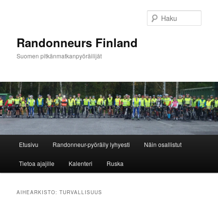
Siirry
Siirry
sisältöön
toissijaiseen
Haku
sisältöön
Randonneurs Finland
Suomen pitkänmatkanpyöräilijät
Päävalikko
Etusivu
Randonneur-pyöräily lyhyesti
Näin osallistut
Tietoa ajajille
Kalenteri
Ruska
AIHEARKISTO:
TURVALLISUUS