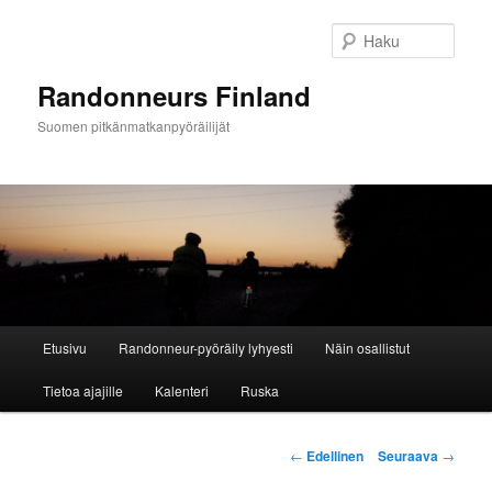
Siirry
sisältöön
Haku
Randonneurs Finland
Suomen pitkänmatkanpyöräilijät
Päävalikko
Etusivu
Randonneur-pyöräily lyhyesti
Näin osallistut
Tietoa ajajille
Kalenteri
Ruska
Artikkelien
←
Edellinen
Seuraava
→
selaus