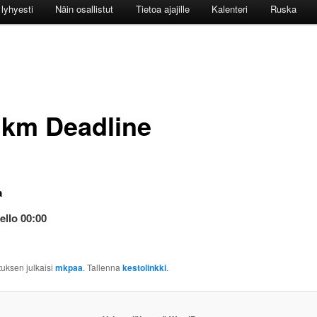
lyhyesti
Näin osallistut
Tietoa ajajille
Kalenteri
Ruska
 km Deadline
a
ello 00:00
tuksen julkaisi
mkpaa
. Tallenna
kestolinkki
.