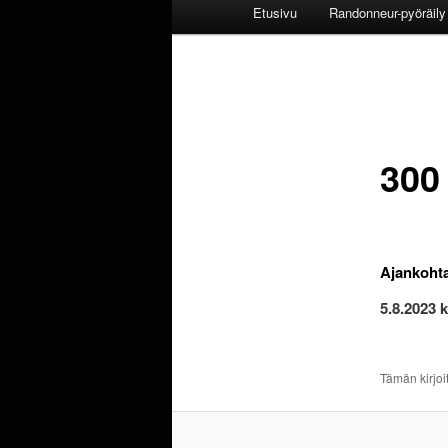
Päävalikko
Etusivu
Randonneur-pyöräily 
300
Ajankoht
5.8.2023 k
Tämän kirjoi