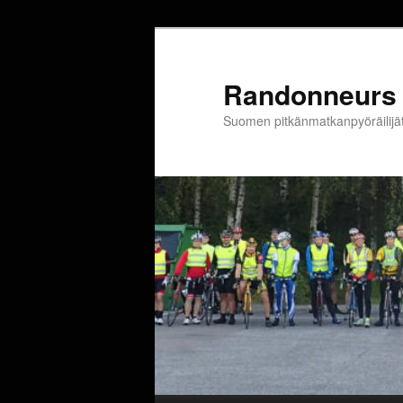
Siirry
sisältöön
Randonneurs 
Suomen pitkänmatkanpyöräilijä