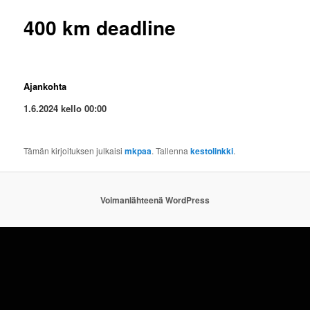
400 km deadline
Ajankohta
1.6.2024 kello 00:00
Tämän kirjoituksen julkaisi
mkpaa
. Tallenna
kestolinkki
.
Voimanlähteenä WordPress