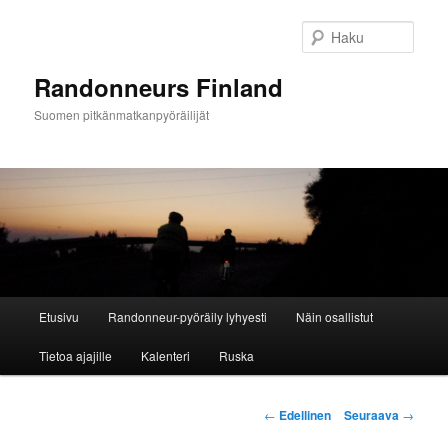
Siirry
sisältöön
Haku
Randonneurs Finland
Suomen pitkänmatkanpyöräilijät
Päävalikko
Etusivu
Randonneur-pyöräily lyhyesti
Näin osallistut
Tietoa ajajille
Kalenteri
Ruska
Artikkelien
←
Edellinen
Seuraava
→
selaus