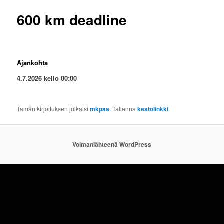
600 km deadline
Ajankohta
4.7.2026 kello 00:00
Tämän kirjoituksen julkaisi
mkpaa
. Tallenna
kestolinkki
.
Voimanlähteenä WordPress