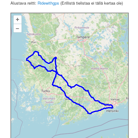
Alustava reitti:
Ridewithgps
(Erillistä tielistaa ei tällä kertaa ole)
+
–