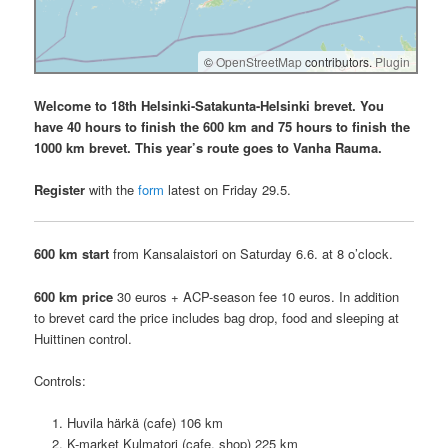
©
OpenStreetMap
contributors.
Plugin
Welcome to 18th Helsinki-Satakunta-Helsinki brevet. You
have 40 hours to finish the 600 km and 75 hours to finish the
1000 km brevet. This year’s route goes to Vanha Rauma.
Register
with the
form
latest on Friday 29.5.
600 km start
from Kansalaistori on Saturday 6.6. at 8 o’clock.
600 km
price
30 euros + ACP-season fee 10 euros. In addition
to brevet card the price includes bag drop, food and sleeping at
Huittinen control.
Controls:
Huvila härkä (cafe) 106 km
K-market Kulmatori (cafe, shop) 225 km