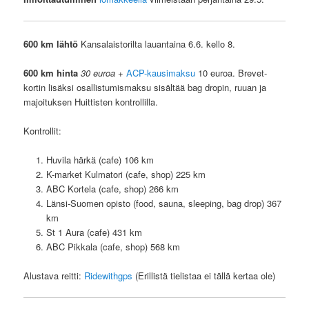
600 km lähtö
Kansalaistorilta lauantaina 6.6. kello 8.
600 km
hinta
30 euroa
+
ACP-kausimaksu
10 euroa. Brevet-
kortin lisäksi osallistumismaksu sisältää bag dropin, ruuan ja
majoituksen Huittisten kontrollilla.
Kontrollit:
Huvila härkä (cafe) 106 km
K-market Kulmatori (cafe, shop) 225 km
ABC Kortela (cafe, shop) 266 km
Länsi-Suomen opisto (food, sauna, sleeping, bag drop) 367
km
St 1 Aura (cafe) 431 km
ABC Pikkala (cafe, shop) 568 km
Alustava reitti:
Ridewithgps
(Erillistä tielistaa ei tällä kertaa ole)