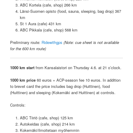
ABC Kortela (cafe, shop) 266 km
Länsi-Suomen opisto (food, sauna, sleeping, bag drop) 367
km
St 1 Aura (cafe) 431 km
ABC Pikkala (cafe, shop) 568 km
Preliminary route:
Ridewithgps
(Note: cue sheet is not available
for the 600 km route)
1000 km start
from Kansalaistori on Thursday 4.6. at 21 o’clock.
1000 km
price
60 euros + ACP-season fee 10 euros. In addition
to brevet card the price includes bag drop (Huittinen), food
(Huittinen) and sleeping (Kokemäki and Huittinen) at controls.
Controls:
ABC Tiiriö (cafe, shop) 125 km
Autokeidas (cafe, shop) 214 km
Kokemäki/ilmoitetaan myöhemmin