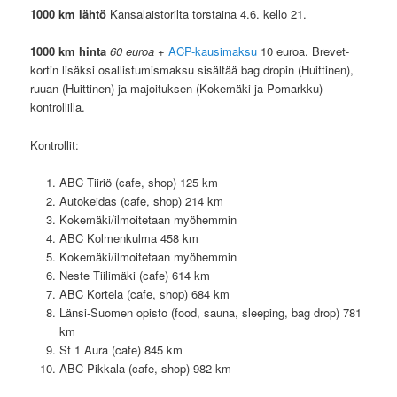
1000 km lähtö
Kansalaistorilta torstaina 4.6. kello 21.
1000 km
hinta
60 euroa
+
ACP-kausimaksu
10 euroa. Brevet-
kortin lisäksi osallistumismaksu sisältää bag dropin (Huittinen),
ruuan (Huittinen) ja majoituksen (Kokemäki ja Pomarkku)
kontrollilla.
Kontrollit:
ABC Tiiriö (cafe, shop) 125 km
Autokeidas (cafe, shop) 214 km
Kokemäki/ilmoitetaan myöhemmin
ABC Kolmenkulma 458 km
Kokemäki/ilmoitetaan myöhemmin
Neste Tiilimäki (cafe) 614 km
ABC Kortela (cafe, shop) 684 km
Länsi-Suomen opisto (food, sauna, sleeping, bag drop) 781
km
St 1 Aura (cafe) 845 km
ABC Pikkala (cafe, shop) 982 km