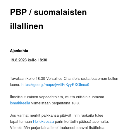
PBP / suomalaisten
illallinen
Ajankohta
19.8.2023 kello 18:30
Tavataan kello 18:30 Versailles-Chantiers rautatieaseman kellon
luona.
https://goo.gl/maps/jw4tFrKyyKXGinox9
Ilmoittautuminen vapaaehtoista, mutta erittäin suotavaa
lomakkeella
viimeistään perjantaina 18.8.
Jos vanhat merkit paikkansa pitävät, niin ruokailu tulee
tapahtumaan
Helioksessa
parin korttelin päässä asemalta.
Viimeistään perjantaina ilmoittautuneet saavat lisätietoa