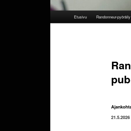
Päävalikko
Etusivu
Randonneur-pyöräily 
Ran
pub
Ajankoht
21.5.2026 