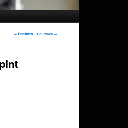
Artikkelien
←
Edellinen
Seuraava
→
selaus
pint