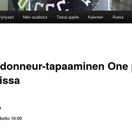
lyhyesti
Näin osallistut
Tietoa ajajille
Kalenteri
Ruska
donneur-tapaaminen One 
issa
a
kello 16:00