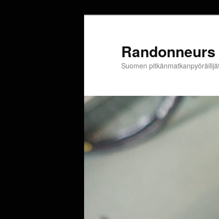
Siirry
sisältöön
Randonneurs 
Suomen pitkänmatkanpyöräilijä