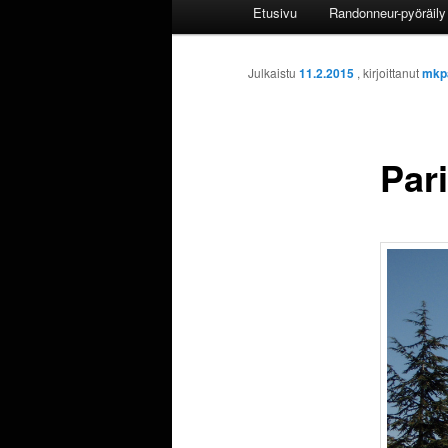
Päävalikko
Etusivu
Randonneur-pyöräily 
Julkaistu
11.2.2015
, kirjoittanut
mkp
Par