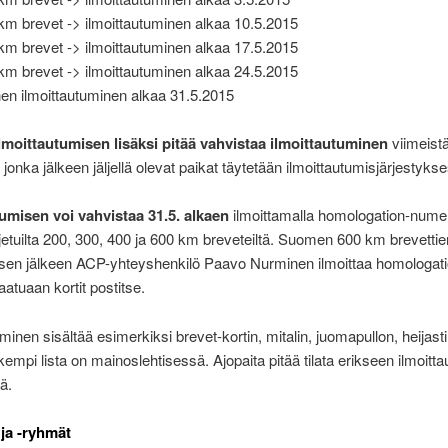
km brevet -> ilmoittautuminen alkaa 10.5.2015
km brevet -> ilmoittautuminen alkaa 17.5.2015
km brevet -> ilmoittautuminen alkaa 24.5.2015
nen ilmoittautuminen alkaa 31.5.2015
moittautumisen lisäksi pitää vahvistaa ilmoittautuminen
viimeist
 jonka jälkeen jäljellä olevat paikat täytetään ilmoittautumisjärjestyks
tumisen voi vahvistaa 31.5. alkaen
ilmoittamalla homologation-nume
jetuilta 200, 300, 400 ja 600 km breveteiltä. Suomen 600 km brevettie
i sen jälkeen ACP-yhteyshenkilö Paavo Nurminen ilmoittaa homologati
atuaan kortit postitse.
minen sisältää esimerkiksi brevet-kortin, mitalin, juomapullon, heijastin
kempi lista on mainoslehtisessä. Ajopaita pitää tilata erikseen ilmoitt
ä.
 ja -ryhmät