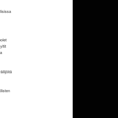
lisissa
olet
ltit
ja
lijöitä
listen