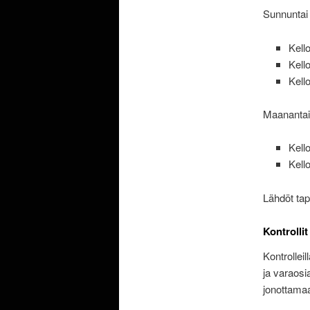
Sunnuntai 
Kell
Kell
Kell
Maanantai
Kell
Kell
Lähdöt tap
Kontrollit
Kontrollei
ja varaos
jonottama