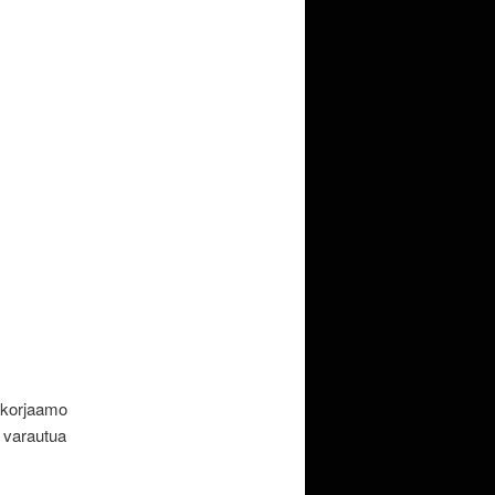
äkorjaamo
 varautua