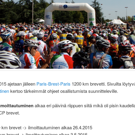
015 ajetaan jälleen
Paris-Brest-Paris
1200 km brevetti. Sivuilta löytyv
tinen
kertoo tärkeimmät ohjeet osallistumista suunnitteleville.
lmoittautuminen
alkaa eri päivinä riippuen siitä mikä oli pisin kaudel
CP brevet.
 km brevet -> ilmoittautuminen alkaa 26.4.2015
km brevet -> ilmoittautuminen alkaa 3.5.2015