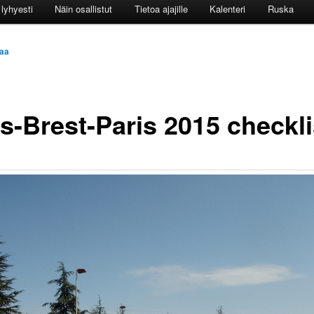
lyhyesti
Näin osallistut
Tietoa ajajille
Kalenteri
Ruska
aa
is-Brest-Paris 2015 checkli