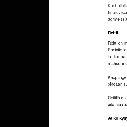
Kontrollei
Improvisoi
dormeissa
Reitti
Reitti on 
Pariisiin j
kertomaan 
mahdolline
Kaupungeis
oikeaan s
Reitillä o
pitämiä ru
Jäikö kys