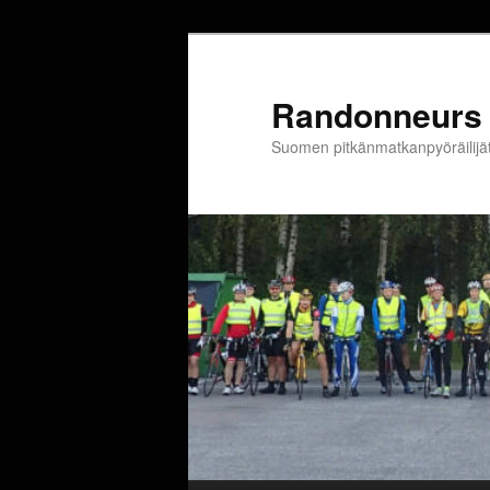
Siirry
sisältöön
Randonneurs 
Suomen pitkänmatkanpyöräilijä