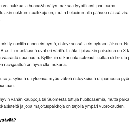
lla voi nukkua ja huopa&herätys maksaa tyypillisesti pari euroa.
tujakin nukkumispaikkoja on, mutta helpoimmalla pääsee näissä viral
.
merkitty nuolilla ennen risteystä, risteyksessä ja risteyksen jälkeen. Nu
a Brestiin mentäessä ovat eri värillä. Lisäksi joissakin paikoissa on X-ky
väärästä suunnasta. Kyltteihin ei kannata sokeasti luottaa eli tielista 
n navigaattori on hyvä olla mukana.
sa ja kylissä on yleensä myös väkeä risteyksissä ohjaamassa pyöräi
uuntaan.
n hyvin vähän kauppoja tai Suomesta tuttuja huoltoasemia, mutta paikal
okapisteitä ja jopa majoituspaikkoja on tarjolla ympäri vuorokauden.
yttävää?