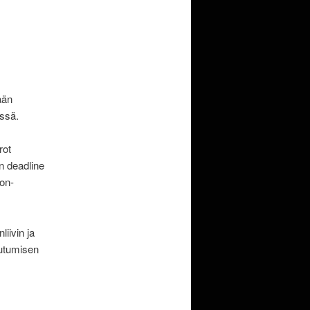
ään
essä.
rot
n deadline
on-
liivin ja
autumisen