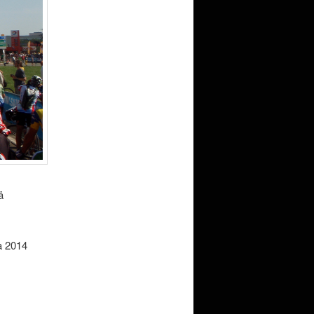
ä
la 2014