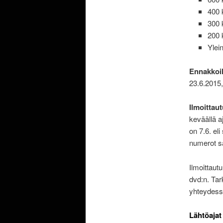
400 
300 
200 
Ylei
Ennakkoil
23.6.2015,
Ilmoittau
keväällä a
on 7.6. el
numerot sa
Ilmoittautu
dvd:n. Tar
yhteydess
Lähtöajat