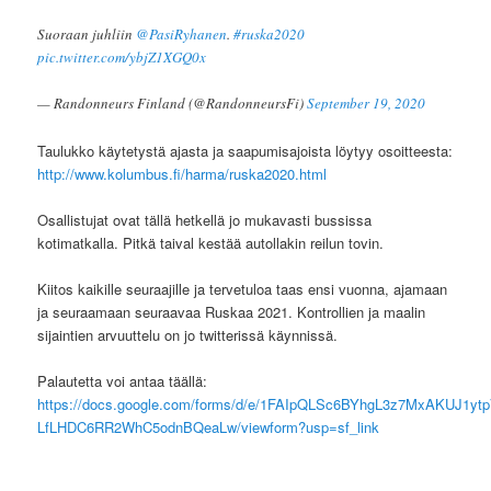
Suoraan juhliin
@PasiRyhanen
.
#ruska2020
pic.twitter.com/ybjZ1XGQ0x
— Randonneurs Finland (@RandonneursFi)
September 19, 2020
Taulukko käytetystä ajasta ja saapumisajoista löytyy osoitteesta:
http://www.kolumbus.fi/harma/ruska2020.html
Osallistujat ovat tällä hetkellä jo mukavasti bussissa
kotimatkalla. Pitkä taival kestää autollakin reilun tovin.
Kiitos kaikille seuraajille ja tervetuloa taas ensi vuonna, ajamaan
ja seuraamaan seuraavaa Ruskaa 2021. Kontrollien ja maalin
sijaintien arvuuttelu on jo twitterissä käynnissä.
Palautetta voi antaa täällä:
https://docs.google.com/forms/d/e/1FAIpQLSc6BYhgL3z7MxAKUJ1yt
LfLHDC6RR2WhC5odnBQeaLw/viewform?usp=sf_link