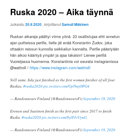
Ruska 2020 – Aika täynnä
Julkaistu
20.9.2020
, kirjoittanut
Samuli Mäkinen
Ruskan aikaraja päättyi viime yönä. 23 osallistujaa ehti annetun
ajan puitteissa perille, tielle jäi enää Konstantin Zudov, joka
ottaakin reissun kunnolla seikkailun kannalta. Perille päästyään
hän aikoo kääntyä ympäri ja ajaa takaisin! Lienee perillä
Vuoreijassa huomenna. Konstantinia voi seurata instagramissa
@wattroll /
https://www.instagram.com/wattroll/
Still same. Iida just finished as the first woman finisher of all four
Ruskas.
#ruska2020
pic.twitter.com/Upl9ajOPG4
— Randonneurs Finland (@RandonneursFi)
September 18, 2020
Eronen and Jaatinen finish as the first pair since 2017 to finish
Ruska.
#ruska2020
pic.twitter.com/8ylFJvUynG
— Randonneurs Finland (@RandonneursFi)
September 19, 2020