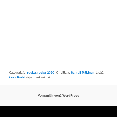
Kategoria(t):
ruska
,
ruska-2020
. Kirjoittaja:
Samuli Mäkinen
. Lisää
kestolinkki
kirjanmerkkeihisi.
Voimanlähteenä WordPress