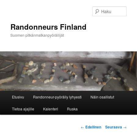
Siirry
sisältöön
Haku
Randonneurs Finland
Suomen pitkänmatkanpyöräilijät
Päävalikko
Etusivu
Randonneur-pyöräily lyhyesti
Näin osallistut
Tietoa ajajille
Kalenteri
Ruska
Artikkelien
←
Edellinen
Seuraava
→
selaus