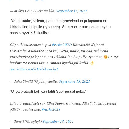
— Mikko Kainu (@kaimikko)
September 13, 2021
“Vettä, tuulta, viileää, pehmeitä gravelpätkiä ja kipuaminen
Ukkohallan huipulle (työntäen). Siitä huolimatta nautin täysin
rinnoin hyvillä fiiliksillä.”
Olipa ikimuistoinen 3. pvä
#ruska2021
: Kärsämäki-Kajaani-
Hyrynsalmi-Puolanka (274 km). Vettä, tuulta, viileää, pehmeitä
gravelpätkiä ja kipuaminen Ukkohallan huipulle (työntäen
). Siitä
huolimatta nautin täysin rinnoin hyvillä fiiliksillä.
pic.twitter.com/wMvGXwoLbH
— Juha Similä (@juha_simila)
September 13, 2021
“Olipa brutaali keli kun lähti Suomussalmelta.”
Olipa brutaali keli kun lähti Suomussalmelta. Jäi vähän kilometrejä
päivän tavoitteesta.
#ruska2021
— Taneli (@tmyllyk)
September 13, 2021