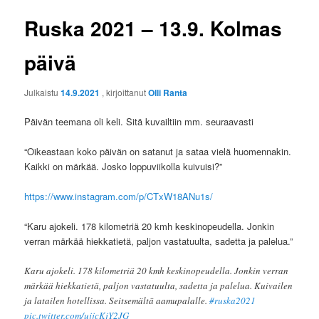
Ruska 2021 – 13.9. Kolmas
päivä
Julkaistu
14.9.2021
, kirjoittanut
Olli Ranta
Päivän teemana oli keli. Sitä kuvailtiin mm. seuraavasti
“Oikeastaan koko päivän on satanut ja sataa vielä huomennakin.
Kaikki on märkää. Josko loppuviikolla kuivuisi?”
https://www.instagram.com/p/CTxW18ANu1s/
“Karu ajokeli. 178 kilometriä 20 kmh keskinopeudella. Jonkin
verran märkää hiekkatietä, paljon vastatuulta, sadetta ja palelua.”
Karu ajokeli. 178 kilometriä 20 kmh keskinopeudella. Jonkin verran
märkää hiekkatietä, paljon vastatuulta, sadetta ja palelua. Kuivailen
ja latailen hotellissa. Seitsemältä aamupalalle.
#ruska2021
pic.twitter.com/ujjcKjY2JG