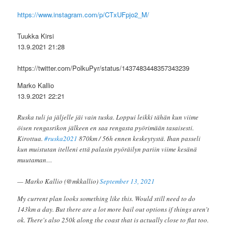
https://www.instagram.com/p/CTxUFpjo2_M/
Tuukka Kirsi
13.9.2021 21:28
https://twitter.com/PolkuPyr/status/1437483448357343239
Marko Kallio
13.9.2021 22:21
Ruska tuli ja jäljelle jäi vain tuska. Loppui leikki tähän kun viime
öisen rengasrikon jälkeen en saa rengasta pyörimään tasaisesti.
Kirottua.
#ruska2021
870km / 56h ennen keskeytystä. Ihan passeli
kun muistutan itelleni että palasin pyöräilyn pariin viime kesänä
muutaman…
— Marko Kallio (@mkkallio)
September 13, 2021
My current plan looks something like this. Would still need to do
143km a day. But there are a lot more bail out options if things aren't
ok. There's also 250k along the coast that is actually close to flat too.