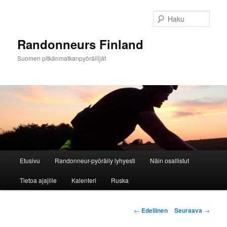
Siirry
sisältöön
Haku
Randonneurs Finland
Suomen pitkänmatkanpyöräilijät
Päävalikko
Etusivu
Randonneur-pyöräily lyhyesti
Näin osallistut
Tietoa ajajille
Kalenteri
Ruska
Artikkelien
←
Edellinen
Seuraava
→
selaus