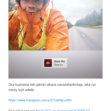
Osa kuskeista teki päivän aikana varustehankintoja, eikä nyt
menty tyyli edellä.
https://www.instagram.com/p/CTxbHeLsISh/
Uusi päivä uusi asu
#ruska2021
pic.twitter.com/3CdQfTaJ3I