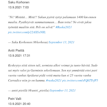
Saku Korhonen
13.9.2021 7:03
”Ni? Mitäää… Mitä!? Sakun pyörä syttyi palamaan 1400 km ennen
maalia. Pysähtyivät sammuttamaan… Ihan totta? Ne eivät jaksa
työntää maaliin sitä. Peli on selvä!”
#Ruska2021
pic.twitter.com/p22AXSxNHz
— Saku Korhonen (@korhosa)
September 13, 2021
Antti Pietilä
13.9.2021 17:31
Keskeytys siitä sitten tuli, sormista alkoi voimat ja tunto hävitä. Sade
sai myös valot ja Garminin sekoilemaan. Sen nyt ymmärtää ettei pari
vuotta vanhat Apidurat pidä vettä mutta kun ei 25 vuotta vanha
Carradice niin jo on kumma.
#ruska2021
pic.twitter.com/sFQkTTvfP5
— antti pietilä (@antti_pietila)
September 13, 2021
Petri Valli
13.9.2021 20:40