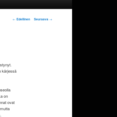
Artikkelien
←
Edellinen
Seuraava
→
selaus
stynyt.
n kärjessä
seolla
ka on
nnat ovat
 mutta
.