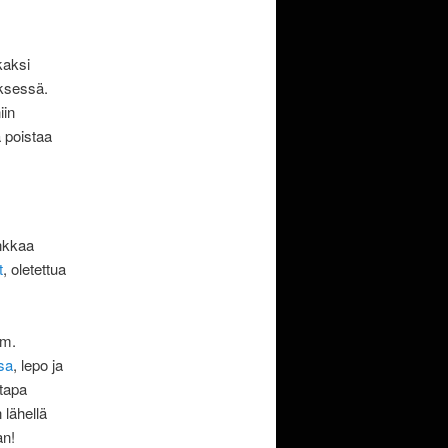
kaksi
yksessä.
iin
ä poistaa
inkkaa
t
, oletettua
im.
sa
, lepo ja
 tapa
lähellä
an!