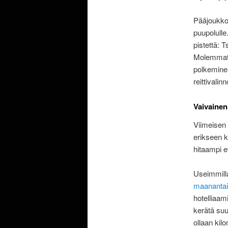
Pääjoukko 
puupolulle
pistettä: 
Molemmat l
polkeminen
reittivali
Vaivaine
Viimeisen 
erikseen ka
hitaampi e
Useimmilla
maanantais
hotelliaam
kerätä suu
ollaan kil