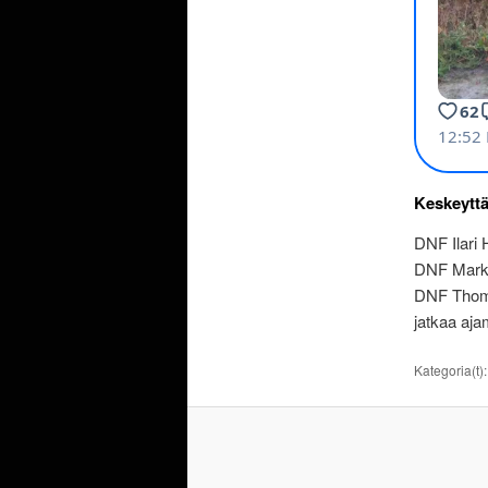
Keskeytt
DNF Ilari 
DNF Marku
DNF Thomas
jatkaa aja
Kategoria(t)