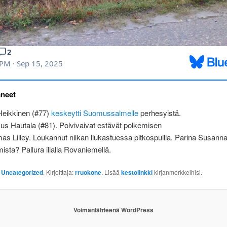
äneet
Heikkinen (#77)
keskeytti Suomussalmelle
perhesyistä.
s Hautala (#81). Polvivaivat estävät polkemisen
 Lilley. Loukannut nilkan liukastuessa pitkospuilla. Parina Susann
mista? Pallura illalla Rovaniemellä.
:
Uncategorized
. Kirjoittaja:
rruokone
. Lisää
kestolinkki
kirjanmerkkeihisi.
Voimanlähteenä WordPress