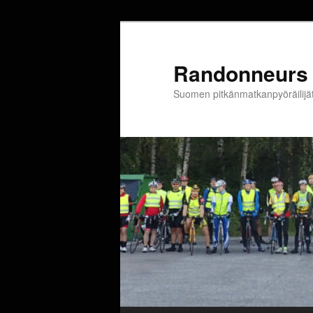
Siirry
sisältöön
Randonneurs 
Suomen pitkänmatkanpyöräilijä