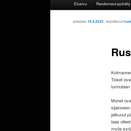
Päävalikko
Etusivu
Randonneur-pyöräily 
Julkaistu
16.9.2025
, kirjoittanut
rruo
Rus
Kolmannen 
Toiset ova
tunnutaan
Monet ova
sijainneen
jatkunut p
taas ollee
myös syrjä