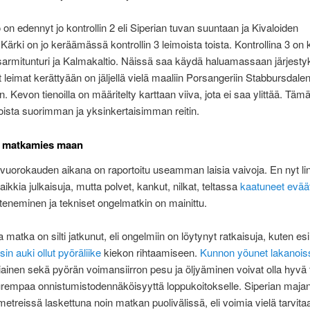
on edennyt jo kontrollin 2 eli Siperian tuvan suuntaan ja Kivaloiden
.Kärki on jo keräämässä kontrollin 3 leimoista toista. Kontrollina 3 on 
Tsarmitunturi ja Kalmakaltio. Näissä saa käydä haluamassaan järjest
eimat kerättyään on jäljellä vielä maaliin Porsangeriin Stabbursdalen
. Kevon tienoilla on määritelty karttaan viiva, jota ei saa ylittää. Täm
nnoista suorimman ja yksinkertaisimman reitin.
n matkamies maan
vuorokauden aikana on raportoitu useamman laisia vaivoja. En nyt l
ikkia julkaisuja, mutta polvet, kankut, nilkat, teltassa
kaatuneet evää
teneminen ja tekniset ongelmatkin on mainittu.
 matka on silti jatkunut, eli ongelmiin on löytynyt ratkaisuja, kuten es
in auki ollut pyöräliike
kiekon rihtaamiseen.
Kunnon yöunet lakanois
iainen sekä pyörän voimansiirron pesu ja öljyäminen voivat olla hyvä
rempaa onnistumistodennäköisyyttä loppukoitokselle. Siperian majan 
ometreissä laskettuna noin matkan puolivälissä, eli voimia vielä tarvita