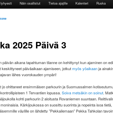
lyhyesti
Näin osallistut
Tietoa ajajille
Kalenteri
Ruska
kone
ka 2025 Päivä 3
päivän aikana tapahtuman tilanne on kehittynyt kun ajaminen on edi
t keskittyneet päiväaikaan ajamiseen, jotkut
myös yöaikaan
ja ainaki
 ajavan lähes vuorokauden ympäri!
t jo ohittaneet ensimmäisen parkourin ja Suomussalmen kotiseutumu
 kontrollipisteen 1 Tervantien lopussa.
Soiva metsäkin on soinut
. Mat
ääjoukolla kohti parkourin 2 aloitusta Rovaniemen suuntaan. Reittivali
t moninaisia. Kärkijoukossa on suosittu suorinta ja nopeinta isoa tietä,
isemmille väylille on lähdetty ”Pekkailemaan” Pekka Tahkolan tavoin