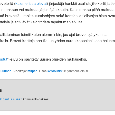
eveteillä (
kalenterissa olevat
) järjestäjä hankkii osallistujille kortit ja tiel
ausimaksun voi maksaa järjestäjän kautta. Kausimaksu pitää maksa
ä brevettiä. Ilmoittautumisohjeet sekä korttien ja tielistojen hinta ovat
htaisia ja selviävät kalenterista tapahtuman sivulta.
llistuminen toimiii kuten aiemminkin, jos ajat brevettejä yksin tai
kalla. Brevet-kortteja saa tilattua yhden euron kappalehintaan halua
istut
” -sivu on päivitetty uusien ohjeiden mukaiseksi.
:
uutinen
. Kirjoittaja:
mkpaa
. Lisää
kestolinkki
kirjanmerkkeihisi.
a
y
kirjautua sisään
kommentoidaksesi.