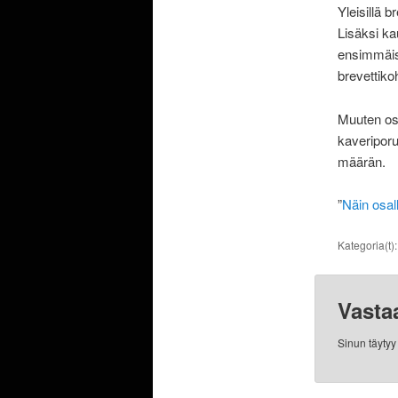
Yleisillä br
Lisäksi k
ensimmäist
brevettiko
Muuten osa
kaveriporu
määrän.
”
Näin osall
Kategoria(t)
Vasta
Sinun täyty