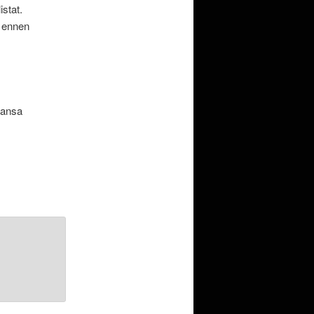
istat.
a ennen
mansa