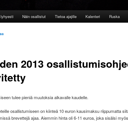
lyhyesti
Näin osallistut
Tietoa ajajille
Kalenteri
Ruska
aa
den 2013 osallistumisohje
itetty
iseen tulee pieniä muutoksia alkavalle kaudelle.
eille osallistumiseen on kiinteä 10 euron kausimaksu riippumatta sii
missä brevettejä ajaa. Aiemmin hinta oli 6-11 euroa, joka sisälsi myös 