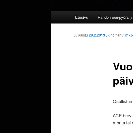
Päävalikko
Etusivu
Randonneur-pyöräily 
Julkaistu
28.2.2013
, kirjoittanut
mkp
Vuo
päiv
Osallistum
ACP-brevet
monta tai 