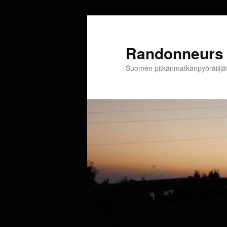
Siirry
sisältöön
Randonneurs 
Suomen pitkänmatkanpyöräilijä