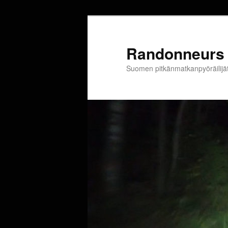
Siirry
sisältöön
Randonneurs 
Suomen pitkänmatkanpyöräilijä