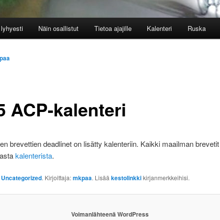
lyhyesti
Näin osallistut
Tietoa ajajille
Kalenteri
Ruska
paa
5 ACP-kalenteri
n brevettien deadlinet on lisätty kalenteriin. Kaikki maailman brevetit
asta
kalenterista
.
:
Uncategorized
. Kirjoittaja:
mkpaa
. Lisää
kestolinkki
kirjanmerkkeihisi.
Voimanlähteenä WordPress