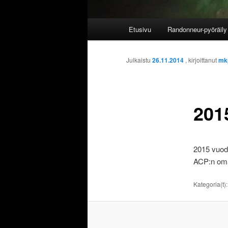
Päävalikko
Etusivu
Randonneur-pyöräily 
Julkaistu
26.11.2014
, kirjoittanut
mk
201
2015 vuode
ACP:n om
Kategoria(t)