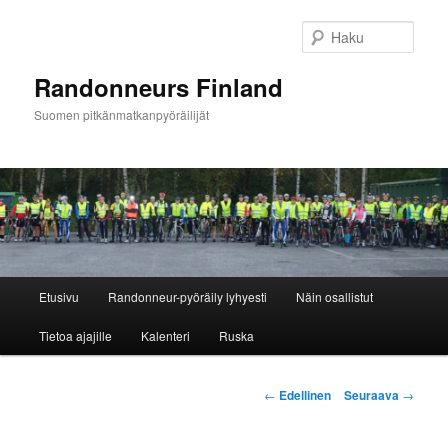
Siirry
sisältöön
Haku
Randonneurs Finland
Suomen pitkänmatkanpyöräilijät
Päävalikko
Etusivu
Randonneur-pyöräily lyhyesti
Näin osallistut
Tietoa ajajille
Kalenteri
Ruska
Artikkelien
←
Edellinen
Seuraava
→
selaus