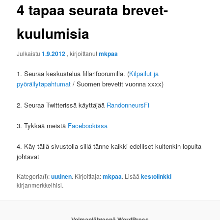
4 tapaa seurata brevet-
kuulumisia
Julkaistu
1.9.2012
, kirjoittanut
mkpaa
1. Seuraa keskustelua fillarifoorumilla. (
Kilpailut ja
pyöräilytapahtumat
/ Suomen brevetit vuonna xxxx)
2. Seuraa Twitterissä käyttäjää
RandonneursFi
3. Tykkää meistä
Facebookissa
4. Käy tällä sivustolla sillä tänne kaikki edelliset kuitenkin lopulta
johtavat
Kategoria(t):
uutinen
. Kirjoittaja:
mkpaa
. Lisää
kestolinkki
kirjanmerkkeihisi.
Voimanlähteenä WordPress