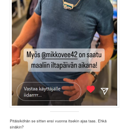
Pitäisiköhän se sitten ensi vuonna itsekin ajaa taas. Ehkä
sinäkin?