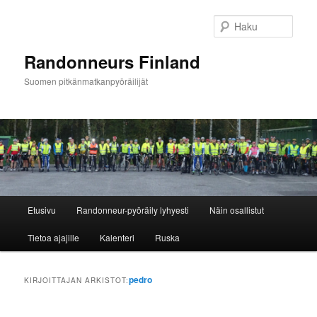
Siirry
Siirry
sisältöön
toissijaiseen
Haku
sisältöön
Randonneurs Finland
Suomen pitkänmatkanpyöräilijät
Päävalikko
Etusivu
Randonneur-pyöräily lyhyesti
Näin osallistut
Tietoa ajajille
Kalenteri
Ruska
pedro
KIRJOITTAJAN ARKISTOT: