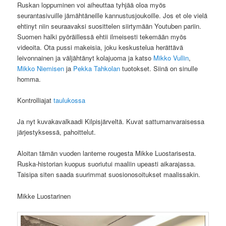
Ruskan loppuminen voi aiheuttaa tyhjää oloa myös
seurantasivuille jämähtäneille kannustusjoukoille. Jos et ole vielä
ehtinyt niin seuraavaksi suosittelen siirtymään Youtuben pariin.
Suomen halki pyöräillessä ehtii ilmeisesti tekemään myös
videoita. Ota pussi makeisia, joku keskustelua herättävä
leivonnainen ja väljähtänyt kolajuoma ja katso
Mikko Vullin
,
Mikko Niemisen
ja
Pekka Tahkolan
tuotokset. Siinä on sinulle
homma.
Kontrolliajat
taulukossa
Ja nyt kuvakavalkaadi Kilpisjärveltä. Kuvat sattumanvaraisessa
järjestyksessä, pahoittelut.
Aloitan tämän vuoden lanterne rougesta Mikke Luostarisesta.
Ruska-historian kuopus suoriutui maaliin upeasti aikarajassa.
Taisipa siten saada suurimmat suosionosoitukset maalissakin.
Mikke Luostarinen