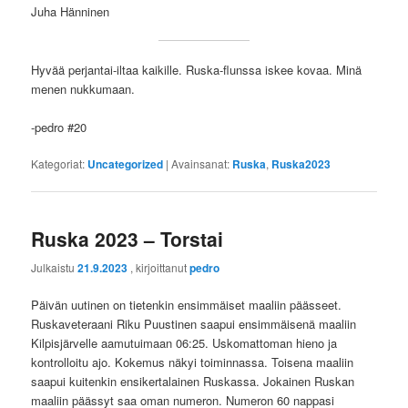
Juha Hänninen
Hyvää perjantai-iltaa kaikille. Ruska-flunssa iskee kovaa. Minä
menen nukkumaan.
-pedro #20
Kategoriat:
Uncategorized
|
Avainsanat:
Ruska
,
Ruska2023
Ruska 2023 – Torstai
Julkaistu
21.9.2023
, kirjoittanut
pedro
Päivän uutinen on tietenkin ensimmäiset maaliin päässeet.
Ruskaveteraani Riku Puustinen saapui ensimmäisenä maaliin
Kilpisjärvelle aamutuimaan 06:25. Uskomattoman hieno ja
kontrolloitu ajo. Kokemus näkyi toiminnassa. Toisena maaliin
saapui kuitenkin ensikertalainen Ruskassa. Jokainen Ruskan
maaliin päässyt saa oman numeron. Numeron 60 nappasi