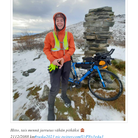
Hitto, tais mennä jarrutus vähän pitkäksi
2112/2088 km
#ruska2023
pic.twitter.com/UzPNy3g4u3