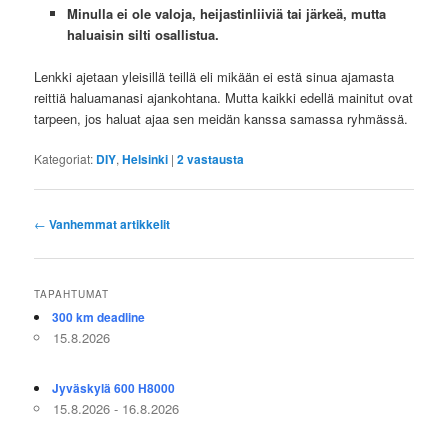
Minulla ei ole valoja, heijastinliiviä tai järkeä, mutta
haluaisin silti osallistua.
Lenkki ajetaan yleisillä teillä eli mikään ei estä sinua ajamasta
reittiä haluamanasi ajankohtana. Mutta kaikki edellä mainitut ovat
tarpeen, jos haluat ajaa sen meidän kanssa samassa ryhmässä.
Kategoriat:
DIY
,
Helsinki
|
2
vastausta
Artikkelien
←
Vanhemmat artikkelit
selaus
TAPAHTUMAT
300 km deadline
15.8.2026
Jyväskylä 600 H8000
15.8.2026 - 16.8.2026