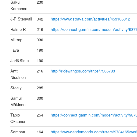
Saku
230
Korhonen
J-P Stenvall
342
https://www.strava.com/activities/453105812
Raimo R
216
https://connect.garmin.com/modern/activity/98
Mikrap
330
_ava_
190
Jari&Simo
190
Antti
216
http://ridewithgps.com/trips/7365783
Nissinen
Steely
285
Samuli
300
Mäkinen
Tapio
254
https://connect.garmin.com/modern/activity/98
Oksanen
Sampsa
164
https://www.endomondo.com/users/9734165/wor