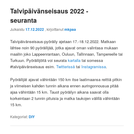
Talvipäivänseisaus 2022 -
seuranta
Julkaistu
17.12.2022
, kirjoittanut
mkpaa
Talvipäivänseisaus-pyöräily ajetaan 17.-18.12.2022. Matkaan
lähtee noin 90 pyöräilijää, jotka ajavat oman valintasa mukaan
maaliin joko Lappeenrantaan, Ouluun, Tallinnaan, Tampereelle tai
Turkuun. Pyöräilijöitä voi seurata
kartalla
tai somessa
#talvipäivänseisaus esim.
Twitterissä
tai
Instagramissa
.
Pyöräilijät ajavat vähintään 150 km itse laatimaansa reittiä pitkin
ja viimeisen kahden tunnin aikana ennen auringonnousua pitää
ajaa vähintään 15 km. Tauot pyöräilyn aikana saavat olla
korkeintaan 2 tunnin pituisia ja matka taukojen välillä vähintään
15 km.
Kategoriat:
DIY