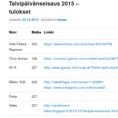
Talvipäivänseisaus 2015 –
tulokset
Julkaistu
25.12.2015
, kirjoittanut
mkpaa
Nimi
Matka
Linkki
Ville-Pekka
300
https://www.strava.com/activities/453104759
Reponen
Timo Ikonen
192
https://connect.garmin.com/modern/activity/98
Ari K
227
http://www.gpsies.com/map.do?fileId=apitzxkp
Mikko Vulli
220
http://ridewithgps.com/routes/11409691
https://www.instagram.com/mikkovee42/
Peter
227
Hebe
237
http://randonneur-
hebe.blogspot.fi/2015/12/talvipaivanseisaus.htm