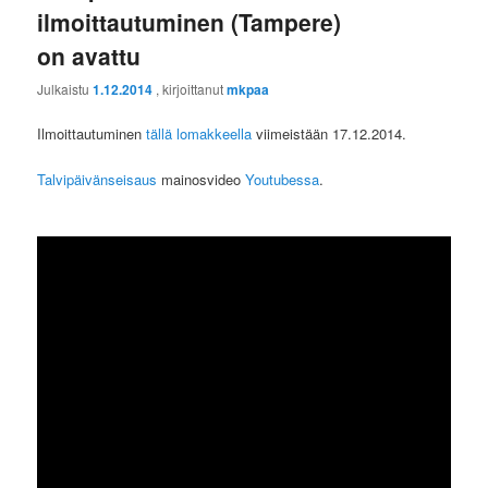
ilmoittautuminen (Tampere)
on avattu
Julkaistu
1.12.2014
, kirjoittanut
mkpaa
Ilmoittautuminen
tällä lomakkeella
viimeistään 17.12.2014.
Talvipäivänseisaus
mainosvideo
Youtubessa
.