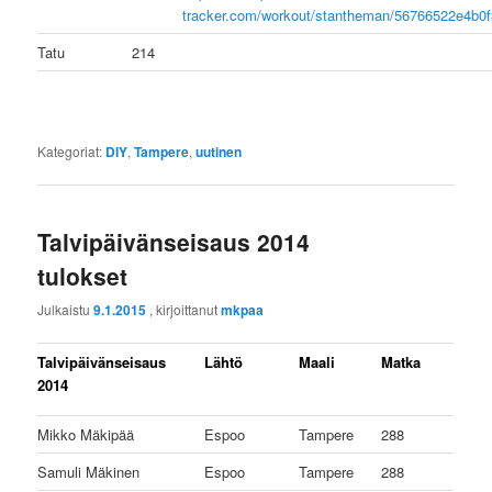
tracker.com/workout/stantheman/56766522e4b0
Tatu
214
Kategoriat:
DIY
,
Tampere
,
uutinen
Talvipäivänseisaus 2014
tulokset
Julkaistu
9.1.2015
, kirjoittanut
mkpaa
Talvipäivänseisaus
Lähtö
Maali
Matka
2014
Mikko Mäkipää
Espoo
Tampere
288
Samuli Mäkinen
Espoo
Tampere
288