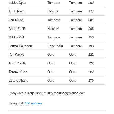
Jukka Ojala
Tampere
Tampere
260
Timo Niemi
Helsinki
Tampere
177
Jan Kruse
Tampere
Tampere
301
Antti Pietilä
Helsinki
Tampere
205
Mikko Vulli
Tampere
Tampere
156
Jorma Raitanen
Äänekoski
Tampere
195
Ari Kakko
Oulu
Oulu
222
Antti Pietilä
Oulu
Oulu
222
Tommi Kuha
Oulu
Oulu
222
Esa Kiviharju
Oulu
Oulu
270
Lisäykset ja korjaukset mikko.makipaa@yahoo.com
Kategoriat:
DIY
,
uutinen