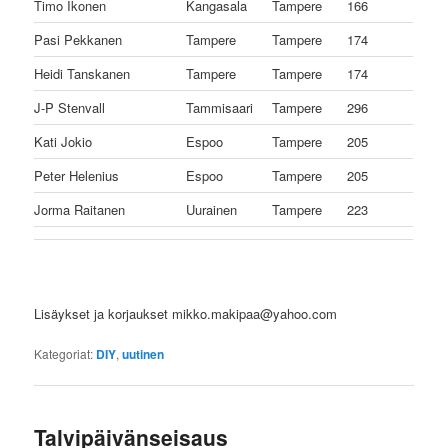
Timo Ikonen
Kangasala
Tampere
166
Pasi Pekkanen
Tampere
Tampere
174
Heidi Tanskanen
Tampere
Tampere
174
J-P Stenvall
Tammisaari
Tampere
296
Kati Jokio
Espoo
Tampere
205
Peter Helenius
Espoo
Tampere
205
Jorma Raitanen
Uurainen
Tampere
223
Lisäykset ja korjaukset mikko.makipaa@yahoo.com
Kategoriat:
DIY
,
uutinen
Talvipäivänseisaus