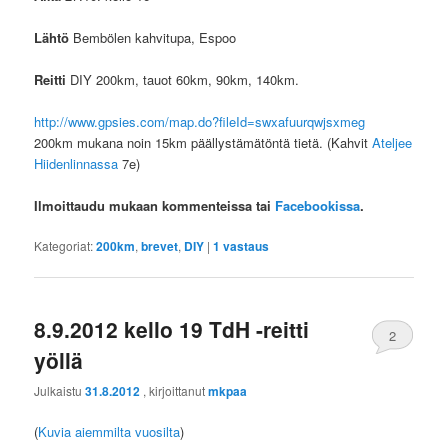
Lähtö
Bembölen kahvitupa, Espoo
Reitti
DIY 200km, tauot 60km, 90km, 140km.
http://www.gpsies.com/map.do?fileId=swxafuurqwjsxmeg
200km mukana noin 15km päällystämätöntä tietä. (Kahvit
Ateljee
Hiidenlinnassa
7e)
Ilmoittaudu mukaan kommenteissa tai
Facebookissa
.
Kategoriat:
200km
,
brevet
,
DIY
|
1
vastaus
8.9.2012 kello 19 TdH -reitti
2
yöllä
Julkaistu
31.8.2012
, kirjoittanut
mkpaa
(
Kuvia aiemmilta vuosilta
)