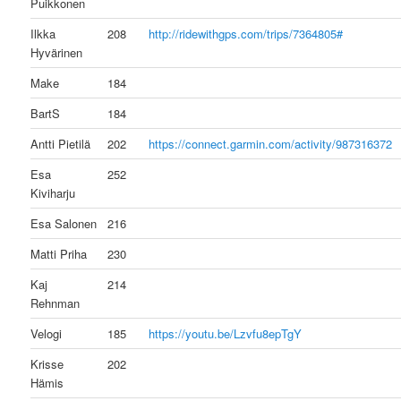
Puikkonen
Ilkka
208
http://ridewithgps.com/trips/7364805#
Hyvärinen
Make
184
BartS
184
Antti Pietilä
202
https://connect.garmin.com/activity/987316372
Esa
252
Kiviharju
Esa Salonen
216
Matti Priha
230
Kaj
214
Rehnman
Velogi
185
https://youtu.be/Lzvfu8epTgY
Krisse
202
Hämis