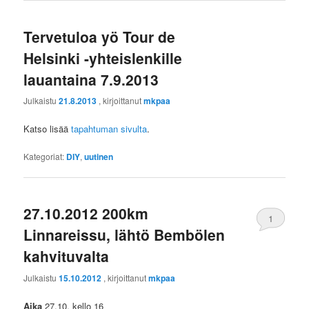
Tervetuloa yö Tour de
Helsinki -yhteislenkille
lauantaina 7.9.2013
Julkaistu
21.8.2013
, kirjoittanut
mkpaa
Katso lisää
tapahtuman sivulta
.
Kategoriat:
DIY
,
uutinen
27.10.2012 200km
1
Linnareissu, lähtö Bembölen
kahvituvalta
Julkaistu
15.10.2012
, kirjoittanut
mkpaa
Aika
27.10. kello 16