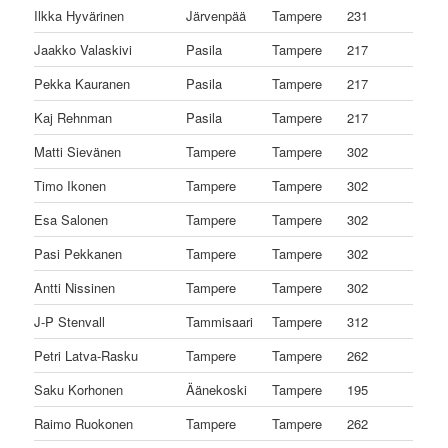
Ilkka Hyvärinen
Järvenpää
Tampere
231
Jaakko Valaskivi
Pasila
Tampere
217
Pekka Kauranen
Pasila
Tampere
217
Kaj Rehnman
Pasila
Tampere
217
Matti Sievänen
Tampere
Tampere
302
Timo Ikonen
Tampere
Tampere
302
Esa Salonen
Tampere
Tampere
302
Pasi Pekkanen
Tampere
Tampere
302
Antti Nissinen
Tampere
Tampere
302
J-P Stenvall
Tammisaari
Tampere
312
Petri Latva-Rasku
Tampere
Tampere
262
Saku Korhonen
Äänekoski
Tampere
195
Raimo Ruokonen
Tampere
Tampere
262