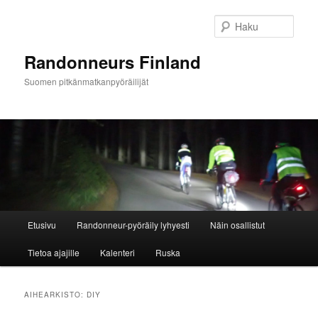
Siirry
Siirry
sisältöön
toissijaiseen
Haku
sisältöön
Randonneurs Finland
Suomen pitkänmatkanpyöräilijät
Päävalikko
Etusivu
Randonneur-pyöräily lyhyesti
Näin osallistut
Tietoa ajajille
Kalenteri
Ruska
AIHEARKISTO:
DIY