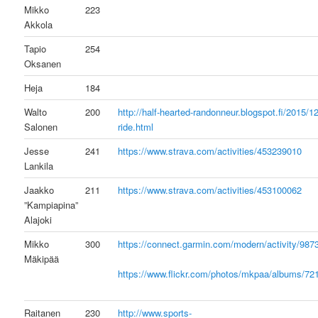
Mikko
223
Akkola
Tapio
254
Oksanen
Heja
184
Walto
200
http://half-hearted-randonneur.blogspot.fi/2015/12
Salonen
ride.html
Jesse
241
https://www.strava.com/activities/453239010
Lankila
Jaakko
211
https://www.strava.com/activities/453100062
”Kampiapina”
Alajoki
Mikko
300
https://connect.garmin.com/modern/activity/98
Mäkipää
https://www.flickr.com/photos/mkpaa/albums/7
Raitanen
230
http://www.sports-