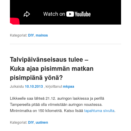
Kategoriat:
DIY
,
mainos
Talvipäivänseisaus tulee –
Kuka ajaa pisimmän matkan
pisimpiänä yönä?
Julkaistu
10.10.2013
, kirjoittanut
mkpaa
Liikkeelle saa lähteä 21.12. auringon laskiessa ja perillä
Tampereella pitää olla viimeistään auringon noustessa.
Minimimatka on 150 kilometriä. Katso lisää
tapahtuma sivulta
.
Kategoriat:
DIY
,
uutinen