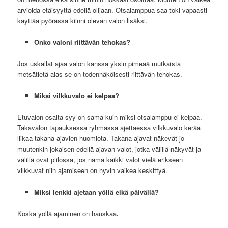
arvioida etäisyyttä edellä olijaan. Otsalamppua saa toki vapaasti
käyttää pyörässä kiinni olevan valon lisäksi.
Onko valoni riittävän tehokas?
Jos uskallat ajaa valon kanssa yksin pimeää mutkaista
metsätietä alas se on todennäköisesti riittävän tehokas.
Miksi vilkkuvalo ei kelpaa?
Etuvalon osalta syy on sama kuin miksi otsalamppu ei kelpaa.
Takavalon tapauksessa ryhmässä ajettaessa vilkkuvalo kerää
liikaa takana ajavien huomiota. Takana ajavat näkevät jo
muutenkin jokaisen edellä ajavan valot, jotka välillä näkyvät ja
välillä ovat piilossa, jos nämä kaikki valot vielä erikseen
vilkkuvat niin ajamiseen on hyvin vaikea keskittyä.
Miksi lenkki ajetaan yöllä eikä päivällä?
Koska yöllä ajaminen on hauskaa
.