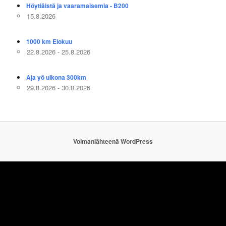
Höytiäistä ja vaaramaisemia - B200
15.8.2026
1000 km Elokuu
22.8.2026 - 25.8.2026
Aja yö ulkona 300km
29.8.2026 - 30.8.2026
Voimanlähteenä WordPress