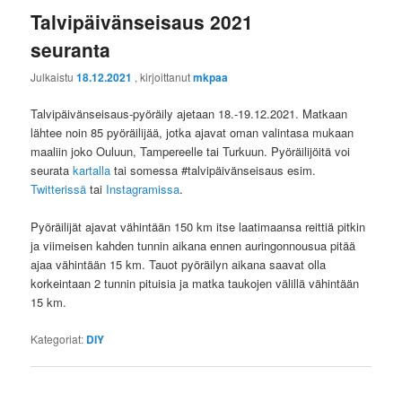
Talvipäivänseisaus 2021
seuranta
Julkaistu
18.12.2021
, kirjoittanut
mkpaa
Talvipäivänseisaus-pyöräily ajetaan 18.-19.12.2021. Matkaan
lähtee noin 85 pyöräilijää, jotka ajavat oman valintasa mukaan
maaliin joko Ouluun, Tampereelle tai Turkuun. Pyöräilijöitä voi
seurata
kartalla
tai somessa #talvipäivänseisaus esim.
Twitterissä
tai
Instagramissa
.
Pyöräilijät ajavat vähintään 150 km itse laatimaansa reittiä pitkin
ja viimeisen kahden tunnin aikana ennen auringonnousua pitää
ajaa vähintään 15 km. Tauot pyöräilyn aikana saavat olla
korkeintaan 2 tunnin pituisia ja matka taukojen välillä vähintään
15 km.
Kategoriat:
DIY