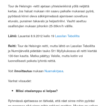
Tour de Helsingin -reitti ajetaan yhteislenkkinä yöllä neljättä
kertaa. Jos haluat mukaan niin saavu paikalle mukanasi pyörä,
pyörässä kiinni oleva säkkipimeässä ajamiseen soveltuva
etuvalo, punainen takavalo ja heijastinliivi. Vauhti asettuu
osallistujien mukaan johonkin 25-30km/h välille.
Lähtö:
Lauantai 8.9.2012 kello 19
Lassilan Teboililta
Reitti:
Tour de Helsingin reitti, mutta lähtö on Lassilan Teboililta
ja Nurmijärvellä pidetään tauko St1 Myllykukossa eli reitti kiertää
130-tien kautta. Matka päättyy Velolle, mutta kotiin voi
luonnollisesti poiketa lyhintä reittiä.
Voit
ilmoittautua
mukaan
Nuamakirjasa
.
Vanhat viisaudet:
Miksi otsalamppu ei kelpaa?
Ryhmässä ajettaessa on tärkeää, että näet sinne mihin pyöräsi
on menossa eikä sinne mihin nokkasi osoittaa. Muuten on vaikea