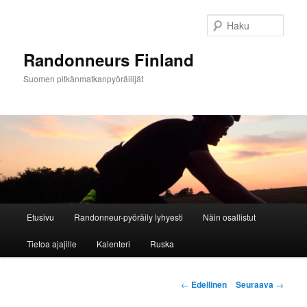
Siirry
sisältöön
Haku
Randonneurs Finland
Suomen pitkänmatkanpyöräilijät
Päävalikko
Etusivu
Randonneur-pyöräily lyhyesti
Näin osallistut
Tietoa ajajille
Kalenteri
Ruska
Artikkelien
←
Edellinen
Seuraava
→
selaus