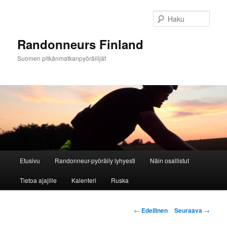
Siirry
sisältöön
Haku
Randonneurs Finland
Suomen pitkänmatkanpyöräilijät
Päävalikko
Etusivu
Randonneur-pyöräily lyhyesti
Näin osallistut
Tietoa ajajille
Kalenteri
Ruska
Artikkelien
←
Edellinen
Seuraava
→
selaus