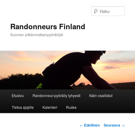
Siirry
sisältöön
Haku
Randonneurs Finland
Suomen pitkänmatkanpyöräilijät
Päävalikko
Etusivu
Randonneur-pyöräily lyhyesti
Näin osallistut
Tietoa ajajille
Kalenteri
Ruska
Artikkelien
←
Edellinen
Seuraava
→
selaus