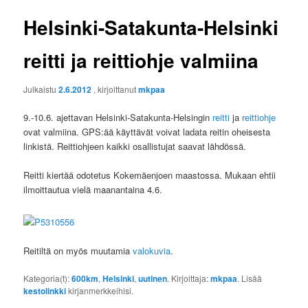
Helsinki-Satakunta-Helsinki
reitti ja reittiohje valmiina
Julkaistu
2.6.2012
, kirjoittanut
mkpaa
9.-10.6. ajettavan Helsinki-Satakunta-Helsingin
reitti
ja
reittiohje
ovat valmiina. GPS:ää käyttävät voivat ladata reitin oheisesta
linkistä. Reittiohjeen kaikki osallistujat saavat lähdössä.
Reitti kiertää odotetus Kokemäenjoen maastossa. Mukaan ehtii
ilmoittautua vielä maanantaina 4.6.
Reitiltä on myös muutamia
valokuvia
.
Kategoria(t):
600km
,
Helsinki
,
uutinen
. Kirjoittaja:
mkpaa
. Lisää
kestolinkki
kirjanmerkkeihisi.