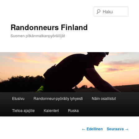
Siirry
sisältöön
Haku
Randonneurs Finland
Suomen pitkänmatkanpyöräilijät
Päävalikko
Etusivu
Randonneur-pyöräily lyhyesti
Näin osallistut
Tietoa ajajille
Kalenteri
Ruska
Artikkelien
←
Edellinen
Seuraava
→
selaus