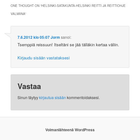
ONE THOUGHT ON “
HELSINKI-SATAKUNTA-HELSINKI REITTI JA REITTIOHJE
VALMIINA
”
7.6.2012 klo 05:07
Jorm
sanoi:
Tsemppiä reissuun! Itseltäni se jää tälläkin kertaa väliin.
Kirjaudu sisään vastataksesi
Vastaa
Sinun täytyy
kirjautua sisään
kommentoidaksesi.
Voimanlähteenä WordPress