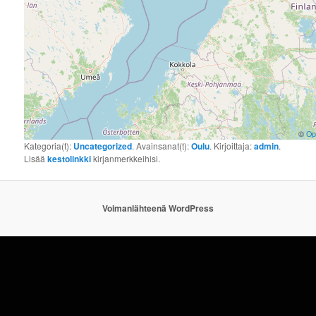
©
Op
Kategoria(t):
Uncategorized
. Avainsanat(t):
Oulu
. Kirjoittaja:
admin
.
Lisää
kestolinkki
kirjanmerkkeihisi.
Voimanlähteenä WordPress