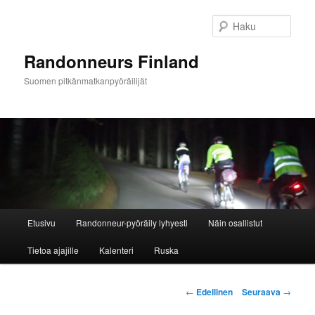
Siirry
sisältöön
Haku
Randonneurs Finland
Suomen pitkänmatkanpyöräilijät
Päävalikko
Etusivu
Randonneur-pyöräily lyhyesti
Näin osallistut
Tietoa ajajille
Kalenteri
Ruska
Artikkelien
←
Edellinen
Seuraava
→
selaus