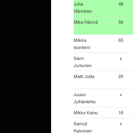
Juha
48
Hänninen
Mika Härmä
59
Miikka
65
Isoniemi
Sami
x
Juntunen
Matti Jutila
25
Juuso
x
Jylhänlehto
Mikko Kainu
16
Samuli
x
Kaivonen