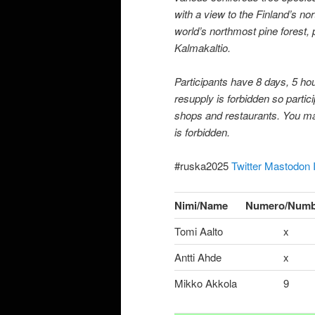
with a view to the Finland’s no
world’s northmost pine forest, 
Kalmakaltio.
Participants have 8 days, 5 hou
resupply is forbidden so partic
shops and restaurants. You may
is forbidden.
#ruska2025
Twitter
Mastodon
Nimi/Name
Numero/Numb
Tomi Aalto
x
Antti Ahde
x
Mikko Akkola
9