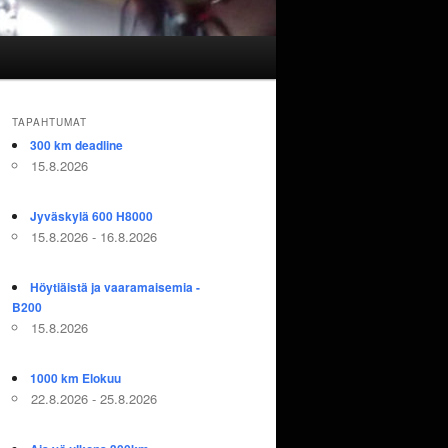
TAPAHTUMAT
300 km deadline
15.8.2026
Jyväskylä 600 H8000
15.8.2026 - 16.8.2026
Höytiäistä ja vaaramaisemia -
B200
15.8.2026
1000 km Elokuu
22.8.2026 - 25.8.2026