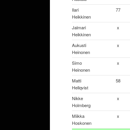
Ilari
77
Heikkinen
Jalmari
x
Heikkinen
Aukusti
x
Heinonen
Simo
x
Heinonen
Matti
58
Hellqvist
Nikke
x
Holmberg
Miikka
x
Hoskonen