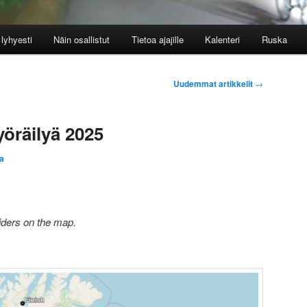
lyhyesti
Näin osallistut
Tietoa ajajille
Kalenteri
Ruska
Uudemmat artikkelit
→
öräilyä 2025
a
iders on the map.