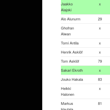
Jaakko
x
Alajoki
Alo Alunurm
29
Ghofran
x
Alwan
Tomi Antila
x
Henrik Asklöf
x
Tom Asklöf
79
Sakari Ekroth
x
Jouko Hakala
83
Heikki
x
Halonen
Markus
81
Hautala