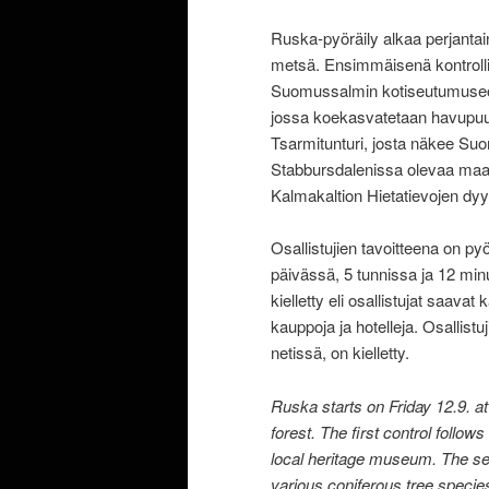
Ruska-pyöräily alkaa perjantain
metsä. Ensimmäisenä kontrollin
Suomussalmin kotiseutumuseoll
jossa koekasvatetaan havupuula
Tsarmitunturi, josta näkee S
Stabbursdalenissa olevaa maal
Kalmakaltion Hietatievojen dyy
Osallistujien tavoitteena on pyö
päivässä, 5 tunnissa ja 12 minu
kielletty eli osallistujat saavat
kauppoja ja hotelleja. Osallist
netissä, on kielletty.
Ruska starts on Friday 12.9. at
forest. The first control foll
local heritage museum. The seco
various coniferous tree species