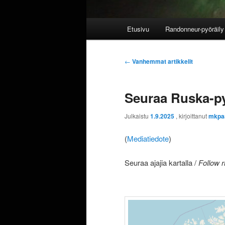
Päävalikko
Etusivu
Randonneur-pyöräily 
Artikkelien
←
Vanhemmat artikkelit
selaus
Seuraa Ruska-py
Julkaistu
1.9.2025
, kirjoittanut
mkpa
(
Mediatiedote
)
Seuraa ajajia kartalla /
Follow r