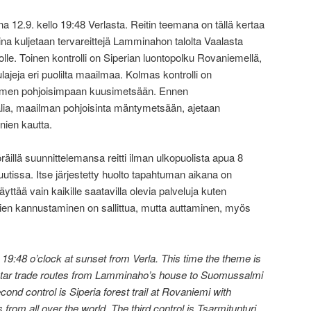
a 12.9. kello 19:48 Verlasta. Reitin teemana on tällä kertaa
a kuljetaan tervareittejä Lamminahon talolta Vaalasta
e. Toinen kontrolli on Siperian luontopolku Rovaniemellä,
jeja eri puolilta maailmaa. Kolmas kontrolli on
uomen pohjoisimpaan kuusimetsään. Ennen
ia, maailman pohjoisinta mäntymetsään, ajetaan
nien kautta.
räillä suunnittelemansa reitti ilman ulkopuolista apua 8
utissa. Itse järjestetty huolto tapahtuman aikana on
 käyttää vain kaikille saatavilla olevia palveluja kuten
ujien kannustaminen on sallittua, mutta auttaminen, myös
 19:48 o’clock at sunset from Verla. This time the theme is
ows tar trade routes from Lamminaho’s house to Suomussalmi
nd control is Siperia forest trail at Rovaniemi with
 from all over the world. The third control is Tsarmitunturi