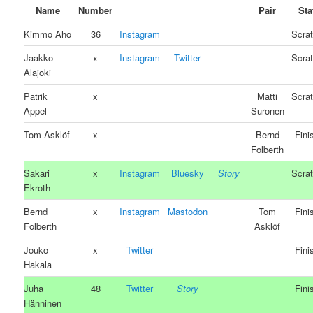
Name
Number
Pair
Sta
Kimmo Aho
36
Instagram
Scra
Jaakko
x
Instagram
Twitter
Scra
Alajoki
Patrik
x
Matti
Scra
Appel
Suronen
Tom Asklöf
x
Bernd
Fini
Folberth
Sakari
x
Instagram
Bluesky
Story
Scra
Ekroth
Bernd
x
Instagram
Mastodon
Tom
Fini
Folberth
Asklöf
Jouko
x
Twitter
Fini
Hakala
Juha
48
Twitter
Story
Fini
Hänninen