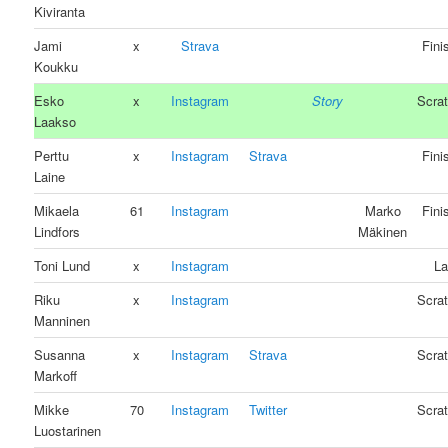
Kiviranta
Jami
x
Strava
Fini
Koukku
Esko
x
Instagram
Story
Scra
Laakso
Perttu
x
Instagram
Strava
Fini
Laine
Mikaela
61
Instagram
Marko
Fini
Lindfors
Mäkinen
Toni Lund
x
Instagram
La
Riku
x
Instagram
Scra
Manninen
Susanna
x
Instagram
Strava
Scra
Markoff
Mikke
70
Instagram
Twitter
Scra
Luostarinen