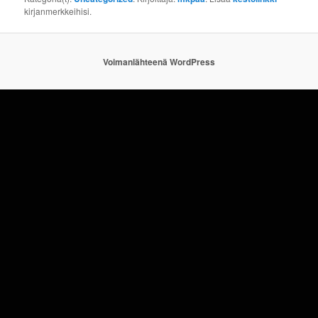
kirjanmerkkeihisi.
Voimanlähteenä WordPress