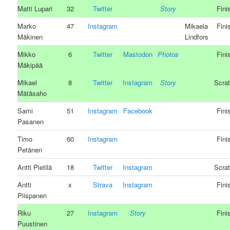
Matti Lupari
32
Twitter
Story
Fini
Marko
47
Instagram
Mikaela
Fini
Mäkinen
Lindfors
Mikko
6
Twitter
Mastodon
Photos
Fini
Mäkipää
Mikael
8
Twitter
Instagram
Story
Scra
Mätäsaho
Sami
51
Instagram
Facebook
Fini
Pasanen
Timo
60
Instagram
Fini
Petänen
Antti Pietilä
18
Twitter
Instagram
Scra
Antti
x
Strava
Instagram
Fini
Piispanen
Riku
27
Instagram
Story
Fini
Puustinen