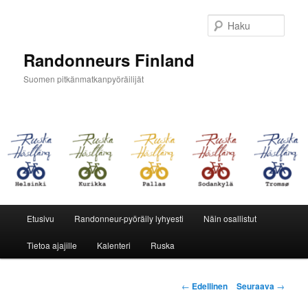
Siirry
sisältöön
Haku
Randonneurs Finland
Suomen pitkänmatkanpyöräilijät
Päävalikko
Etusivu
Randonneur-pyöräily lyhyesti
Näin osallistut
Tietoa ajajille
Kalenteri
Ruska
Artikkelien
←
Edellinen
Seuraava
→
selaus