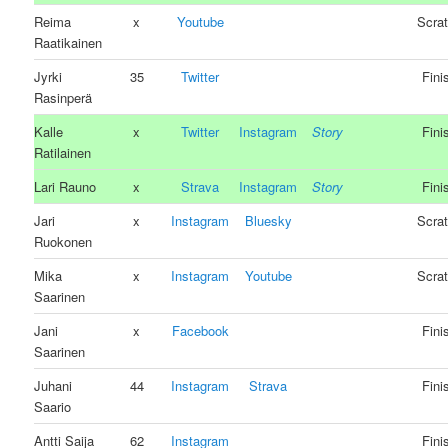
Reima
x
Youtube
Scra
Raatikainen
Jyrki
35
Twitter
Fini
Rasinperä
Kalle
x
Twitter
Instagram
Story
Fini
Ratilainen
Lari Rauno
x
Strava
Instagram
Story
Fini
Jari
x
Instagram
Bluesky
Scra
Ruokonen
Mika
x
Instagram
Youtube
Scra
Saarinen
Jani
x
Facebook
Fini
Saarinen
Juhani
44
Instagram
Strava
Fini
Saario
Antti Saija
62
Instagram
Fini