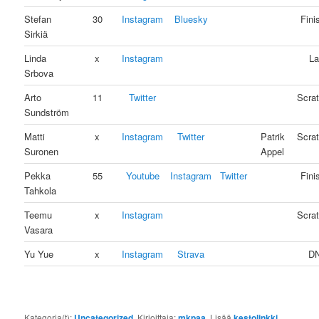
Stefan
30
Instagram
Bluesky
Fini
Sirkiä
Linda
x
Instagram
La
Srbova
Arto
11
Twitter
Scra
Sundström
Matti
x
Instagram
Twitter
Patrik
Scra
Suronen
Appel
Pekka
55
Youtube
Instagram
Twitter
Fini
Tahkola
Teemu
x
Instagram
Scra
Vasara
Yu Yue
x
Instagram
Strava
D
Kategoria(t):
Uncategorized
. Kirjoittaja:
mkpaa
. Lisää
kestolinkki