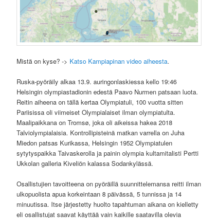
Mistä on kyse? ->
Katso Kampiapinan video aiheesta
.
Ruska-pyöräily alkaa 13.9. auringonlaskiessa kello 19:46
Helsingin olympiastadionin edestä Paavo Nurmen patsaan luota.
Reitin aiheena on tällä kertaa Olympiatuli, 100 vuotta sitten
Pariisissa oli viimeiset Olympialaiset ilman olympiatulta.
Maalipaikkana on Tromsø, joka oli aikeissa hakea 2018
Talviolympialaisia. Kontrollipisteinä matkan varrella on Juha
Miedon patsas Kurikassa, Helsingin 1952 Olympiatulen
sytytyspaikka Taivaskerolla ja painin olympia kultamitalisti Pertti
Ukkolan galleria Kiveliön kalassa Sodankylässä.
Osallistujien tavoitteena on pyöräillä suunnittelemansa reitti ilman
ulkopuolista apua korkeintaan 8 päivässä, 5 tunnissa ja 14
minuutissa. Itse järjestetty huolto tapahtuman aikana on kielletty
eli osallistujat saavat käyttää vain kaikille saatavilla olevia