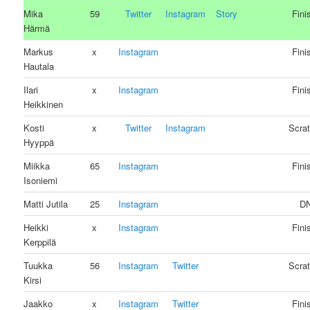
Mika
59
Twitter
Instagram
Story
Fini
Härmä
Markus
x
Instagram
Fini
Hautala
Ilari
x
Instagram
Fini
Heikkinen
Kosti
x
Twitter
Instagram
Scra
Hyyppä
Miikka
65
Instagram
Fini
Isoniemi
Matti Jutila
25
Instagram
D
Heikki
x
Instagram
Fini
Kerppilä
Tuukka
56
Instagram
Twitter
Scra
Kirsi
Jaakko
x
Instagram
Twitter
Fini