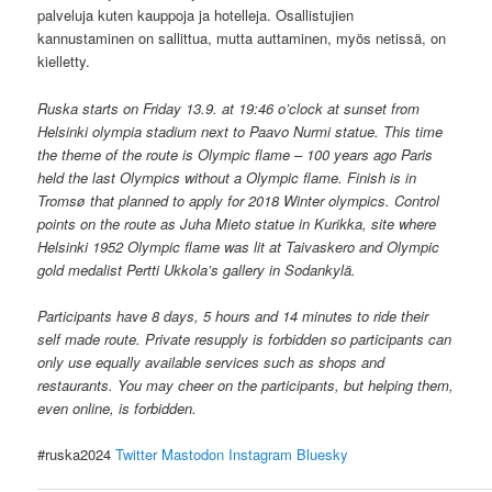
palveluja kuten kauppoja ja hotelleja. Osallistujien
kannustaminen on sallittua, mutta auttaminen, myös netissä, on
kielletty.
Ruska starts on Friday 13.9. at 19:46 o’clock at sunset from
Helsinki olympia stadium next to Paavo Nurmi statue. This time
the theme of the route is Olympic flame – 100 years ago Paris
held the last Olympics without a Olympic flame. Finish is in
Tromsø that planned to apply for 2018 Winter olympics. Control
points on the route as Juha Mieto statue in Kurikka, site where
Helsinki 1952 Olympic flame was lit at Taivaskero and Olympic
gold medalist Pertti Ukkola’s gallery in Sodankylä.
Participants have 8 days, 5 hours and 14 minutes to ride their
self made route. Private resupply is forbidden so participants can
only use equally available services such as shops and
restaurants. You may cheer on the participants, but helping them,
even online, is forbidden.
#ruska2024
Twitter
Mastodon
Instagram
Bluesky