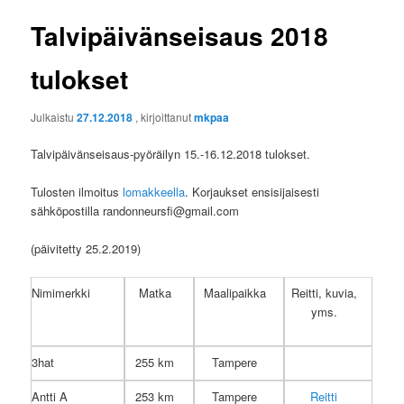
Talvipäivänseisaus 2018
tulokset
Julkaistu
27.12.2018
, kirjoittanut
mkpaa
Talvipäivänseisaus-pyöräilyn 15.-16.12.2018 tulokset.
Tulosten ilmoitus
lomakkeella
. Korjaukset ensisijaisesti
sähköpostilla randonneursfi@gmail.com
(päivitetty 25.2.2019)
Nimimerkki
Matka
Maalipaikka
Reitti, kuvia,
yms.
3hat
255 km
Tampere
Antti A
253 km
Tampere
Reitti