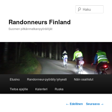
Siirry
sisältöön
Haku
Randonneurs Finland
Suomen pitkänmatkanpyöräilijät
Päävalikko
Etusivu
Randonneur-pyöräily lyhyesti
Näin osallistut
Tietoa ajajille
Kalenteri
Ruska
Artikkelien
←
Edellinen
Seuraava
→
selaus