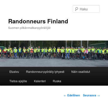
Siirry
sisältöön
Haku
Randonneurs Finland
Suomen pitkänmatkanpyöräilijät
Päävalikko
Etusivu
Randonneur-pyöräily lyhyesti
Näin osallistut
Tietoa ajajille
Kalenteri
Ruska
Artikkelien
←
Edellinen
Seuraava
→
selaus