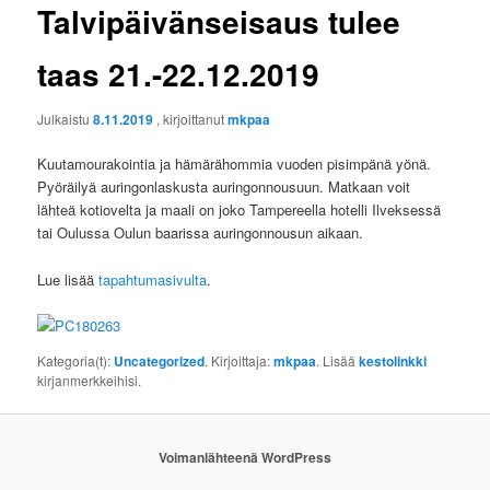
Talvipäivänseisaus tulee
taas 21.-22.12.2019
Julkaistu
8.11.2019
, kirjoittanut
mkpaa
Kuutamourakointia ja hämärähommia vuoden pisimpänä yönä.
Pyöräilyä auringonlaskusta auringonnousuun. Matkaan voit
lähteä kotiovelta ja maali on joko Tampereella hotelli Ilveksessä
tai Oulussa Oulun baarissa auringonnousun aikaan.
Lue lisää
tapahtumasivulta
.
Kategoria(t):
Uncategorized
. Kirjoittaja:
mkpaa
. Lisää
kestolinkki
kirjanmerkkeihisi.
Voimanlähteenä WordPress