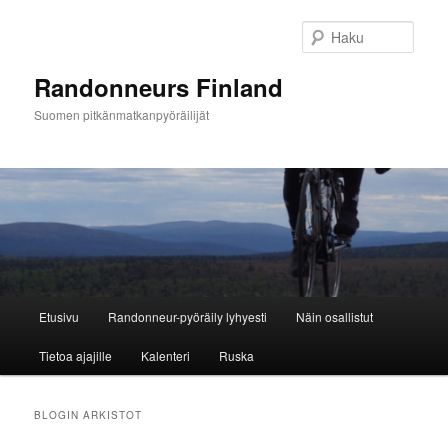
Siirry
Siirry
sisältöön
toissijaiseen
Haku
sisältöön
Randonneurs Finland
Suomen pitkänmatkanpyöräilijät
Päävalikko
Etusivu
Randonneur-pyöräily lyhyesti
Näin osallistut
Tietoa ajajille
Kalenteri
Ruska
BLOGIN ARKISTOT