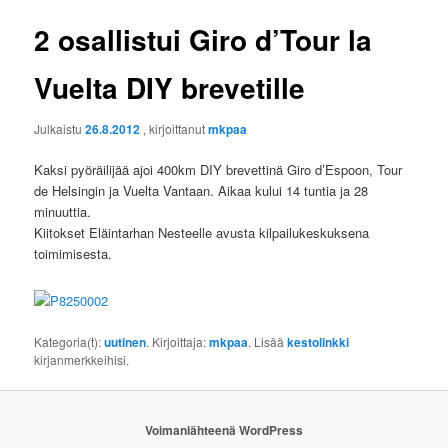
2 osallistui Giro d’Tour la
Vuelta DIY brevetille
Julkaistu
26.8.2012
, kirjoittanut
mkpaa
Kaksi pyöräilijää ajoi 400km DIY brevettinä Giro d’Espoon, Tour
de Helsingin ja Vuelta Vantaan. Aikaa kului 14 tuntia ja 28
minuuttia.
Kiitokset Eläintarhan Nesteelle avusta kilpailukeskuksena
toimimisesta.
Kategoria(t):
uutinen
. Kirjoittaja:
mkpaa
. Lisää
kestolinkki
kirjanmerkkeihisi.
Voimanlähteenä WordPress