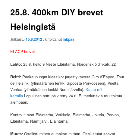
25.8. 400km DIY brevet
Helsingistä
Julkaistu
15.8.2012
, kirjoittanut
mkpaa
Ei ACP-brevet
Lähtö:
25.8. kello 9 Neste Eläintarha, Nordenskiöldinkatu 22
Reitti:
Pääkaupungin klassikot järjestyksessä Giro d’Espoo, Tour
de Helsinki (ylimääräinen lenkki Sipoosta Porvooseen), Vuelta
Vantaa (ylimääräinen lenkki Nurmijärvelle).
Katso reitti
kartalla
.Lopullinen reitti päivitetty 24.8. Ei merkittäviä muutoksia
aiempaan.
Kontrollit ovat Eläintarha, Veikkola, Eläintarha, Jokela, Porvoo,
Eläintarha, Nurmijärvi, Eläintarha.
Muuta:
Osallistuminen ei maksa mitään. Osallistujat saavat