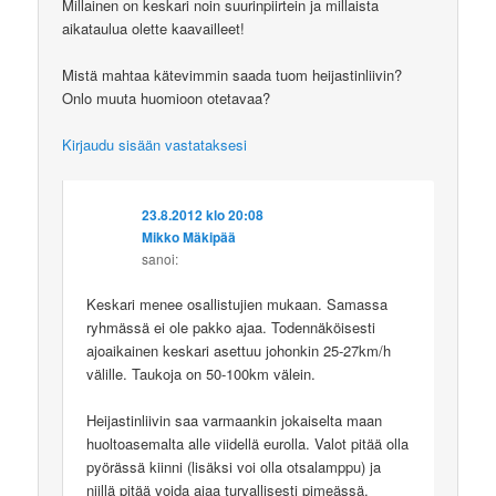
Millainen on keskari noin suurinpiirtein ja millaista
aikataulua olette kaavailleet!
Mistä mahtaa kätevimmin saada tuom heijastinliivin?
Onlo muuta huomioon otetavaa?
Kirjaudu sisään vastataksesi
23.8.2012 klo 20:08
Mikko Mäkipää
sanoi:
Keskari menee osallistujien mukaan. Samassa
ryhmässä ei ole pakko ajaa. Todennäköisesti
ajoaikainen keskari asettuu johonkin 25-27km/h
välille. Taukoja on 50-100km välein.
Heijastinliivin saa varmaankin jokaiselta maan
huoltoasemalta alle viidellä eurolla. Valot pitää olla
pyörässä kiinni (lisäksi voi olla otsalamppu) ja
niillä pitää voida ajaa turvallisesti pimeässä.