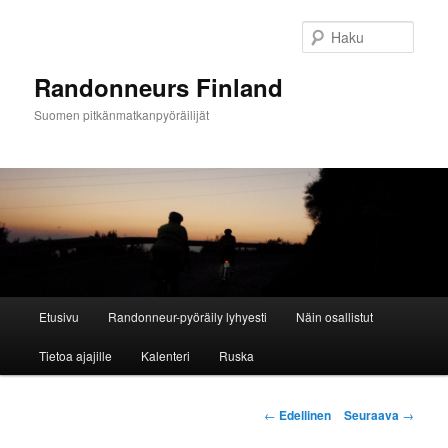
Siirry
sisältöön
Haku
Randonneurs Finland
Suomen pitkänmatkanpyöräilijät
Päävalikko
Etusivu
Randonneur-pyöräily lyhyesti
Näin osallistut
Tietoa ajajille
Kalenteri
Ruska
Artikkelien
←
Edellinen
Seuraava
→
selaus