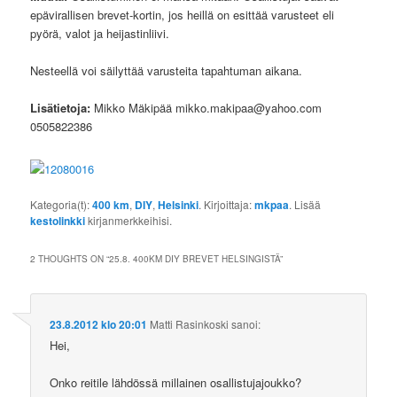
epävirallisen brevet-kortin, jos heillä on esittää varusteet eli
pyörä, valot ja heijastinliivi.
Nesteellä voi säilyttää varusteita tapahtuman aikana.
Lisätietoja:
Mikko Mäkipää mikko.makipaa@yahoo.com
0505822386
Kategoria(t):
400 km
,
DIY
,
Helsinki
. Kirjoittaja:
mkpaa
. Lisää
kestolinkki
kirjanmerkkeihisi.
2 THOUGHTS ON “
25.8. 400KM DIY BREVET HELSINGISTÄ
”
23.8.2012 klo 20:01
Matti Rasinkoski
sanoi:
Hei,
Onko reitile lähdössä millainen osallistujajoukko?